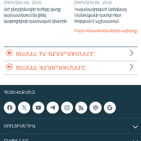
ՕԳՈՍՏՈՍ 06, 2026
ՕԳՈՍՏՈՍ 06, 2026
ԱԺ ընդդիմադիր ուժերը վաղը
Կալանավորված Արեգնազ
նախատեսում են լինել
Մանուկյանի դստեր հետ
կաթողիկոսի դատական նիստին
հոգեբան է աշխատում
Բոլոր հեռարձակումների արխիվը
ՏԵՍՆԵԼ TV ՀԱՂՈՐԴՈՒՄՆԵՐԸ
ՏԵՍՆԵԼ ՀԱՂՈՐԴՈՒՄՆԵՐԸ
ՀԵՏԵՎԵՔ ՄԵԶ
ՄՈՒԼՏԻՄԵԴԻԱ
ԲԱԺԻՆՆԵՐ