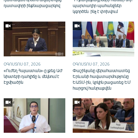
English
դատավորի ինքնաբացարկով
պարտադիր պահանջներ
կգործեն. ինչ է փոխվում
Русский
ՀԵՏԵՎԵՔ ՄԵԶ
ՕԳՈՍՏՈՍ 07, 2026
ՕԳՈՍՏՈՍ 07, 2026
«Ուժեղ Հայաստան»-ը լքեց ԱԺ
Փաշինյանը վերահաստատեց
«Ազատության» բոլոր կայքերը
նիստերի դահլիճը և մեկնում է
Երևանի հավատարմությունը
Էջմիածին
ԵԱՏՄ-ին, կրկին բացառեց ԵՄ
հարցով հանրաքվեն