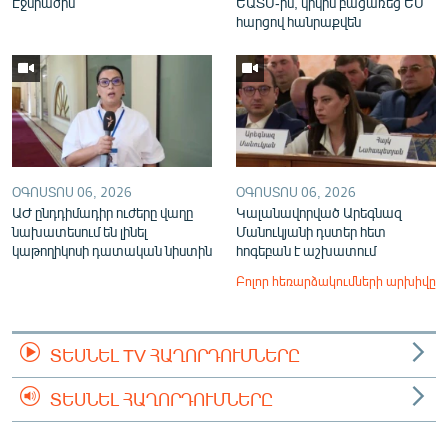
Էջմիածին
ԵԱՏՄ-ին, կրկին բացառեց ԵՄ
հարցով հանրաքվեն
ՕԳՈՍՏՈՍ 06, 2026
ՕԳՈՍՏՈՍ 06, 2026
ԱԺ ընդդիմադիր ուժերը վաղը
Կալանավորված Արեգնազ
նախատեսում են լինել
Մանուկյանի դստեր հետ
կաթողիկոսի դատական նիստին
հոգեբան է աշխատում
Բոլոր հեռարձակումների արխիվը
ՏԵՍՆԵԼ TV ՀԱՂՈՐԴՈՒՄՆԵՐԸ
ՏԵՍՆԵԼ ՀԱՂՈՐԴՈՒՄՆԵՐԸ