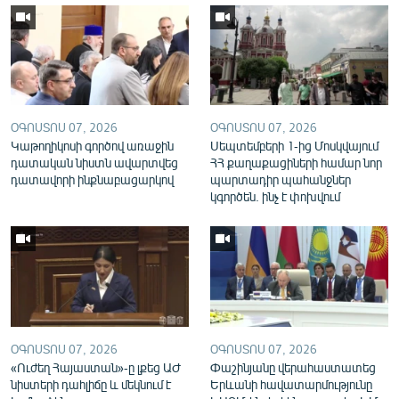
English
Русский
ՀԵՏԵՎԵՔ ՄԵԶ
ՕԳՈՍՏՈՍ 07, 2026
ՕԳՈՍՏՈՍ 07, 2026
Կաթողիկոսի գործով առաջին
Սեպտեմբերի 1-ից Մոսկվայում
դատական նիստն ավարտվեց
ՀՀ քաղաքացիների համար նոր
դատավորի ինքնաբացարկով
պարտադիր պահանջներ
կգործեն. ինչ է փոխվում
«Ազատության» բոլոր կայքերը
ՕԳՈՍՏՈՍ 07, 2026
ՕԳՈՍՏՈՍ 07, 2026
«Ուժեղ Հայաստան»-ը լքեց ԱԺ
Փաշինյանը վերահաստատեց
նիստերի դահլիճը և մեկնում է
Երևանի հավատարմությունը