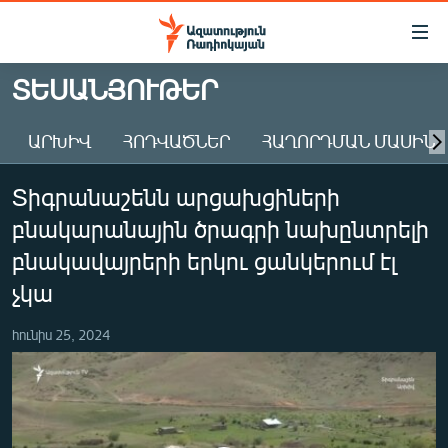
Մատչելիության
հղումներ
Անցնել
ՏԵՍԱՆՅՈՒԹԵՐ
հիմնական
ԱԶԱՏՈՒԹՅՈՒՆ TV
բովանդակությանը
ԱՐԽԻՎ
ՀՈԴՎԱԾՆԵՐ
ՀԱՂՈՐԴՄԱՆ ՄԱՍԻՆ
ՀԱՅԱՍՏԱՆ
Անցնել
հիմնական
ՔԱՂԱՔԱԿԱՆ
Տիգրանաշենն արցախցիների
մենյուին
ԸՆՏՐՈՒԹՅՈՒՆՆԵՐ 2026
Որոնում
բնակարանային ծրագրի նախընտրելի
ԻՐԱՎՈՒՆՔ
բնակավայրերի երկու ցանկերում էլ
ՀԱՍԱՐԱԿՈՒԹՅՈՒՆ
չկա
ՏՆՏԵՍՈՒԹՅՈՒՆ
հունիս 25, 2024
ՂԱՐԱԲԱՂ
ՊԱՏԵՐԱԶՄԻ 6 ՇԱԲԱԹՆԵՐԸ
ՏԱՐԱԾԱՇՐՋԱՆ