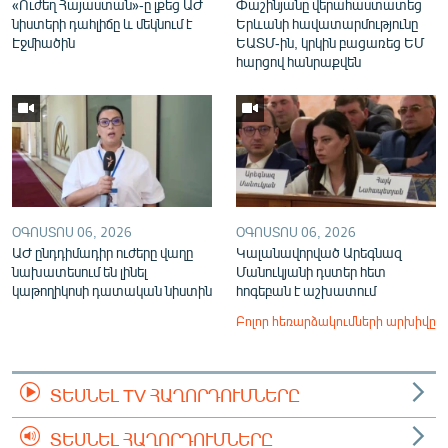
«Ուժեղ Հայաստան»-ը լքեց ԱԺ
Փաշինյանը վերահաստատեց
նիստերի դահլիճը և մեկնում է
Երևանի հավատարմությունը
Էջմիածին
ԵԱՏՄ-ին, կրկին բացառեց ԵՄ
հարցով հանրաքվեն
ՕԳՈՍՏՈՍ 06, 2026
ՕԳՈՍՏՈՍ 06, 2026
ԱԺ ընդդիմադիր ուժերը վաղը
Կալանավորված Արեգնազ
նախատեսում են լինել
Մանուկյանի դստեր հետ
կաթողիկոսի դատական նիստին
հոգեբան է աշխատում
Բոլոր հեռարձակումների արխիվը
ՏԵՍՆԵԼ TV ՀԱՂՈՐԴՈՒՄՆԵՐԸ
ՏԵՍՆԵԼ ՀԱՂՈՐԴՈՒՄՆԵՐԸ