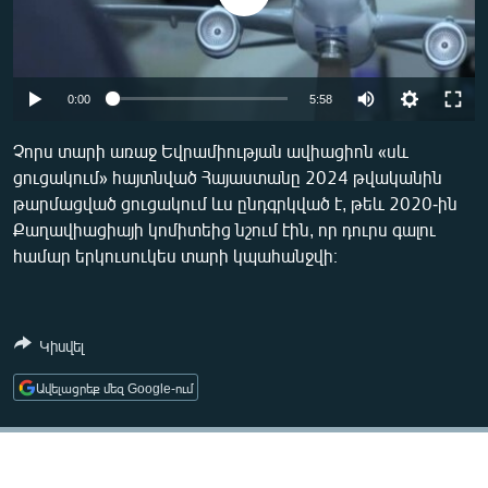
ՄԻՋԱԶԳԱՅԻՆ
ՄՇԱԿՈՒՅԹ
ՍՊՈՐՏ
Auto
0:00
5:58
ՄԵԿՆԱԲԱՆՈՒԹՅՈՒՆ
240p
Չորս տարի առաջ Եվրամիության ավիացիոն «սև
ՏՏ ԵՒ ԻՆՏԵՐՆԵՏ
ցուցակում» հայտնված Հայաստանը 2024 թվականին
360p
թարմացված ցուցակում ևս ընդգրկված է, թեև 2020-ին
ԿՈՐՈՆԱՎԻՐՈՒՍ
480p
Auto
240p
360p
480p
Քաղավիացիայի կոմիտեից նշում էին, որ դուրս գալու
ԱՐԽԻՎ
համար երկուսուկես տարի կպահանջվի։
720p
720p
1080p
ՏԵՍԱՆՅՈՒԹԵՐ
1080p
ԲԱՆԱՎԵՃ
Կիսվել
ՁԳՏԵԼՈՎ ԼԱՎԱԳՈՒՅՆԻՆ
Ավելացրեք մեզ Google-ում
ՓՈԴՔԱՍԹ
Հայերեն