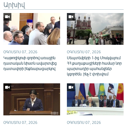
Արխիվ
English
Русский
ՀԵՏԵՎԵՔ ՄԵԶ
ՕԳՈՍՏՈՍ 07, 2026
ՕԳՈՍՏՈՍ 07, 2026
Կաթողիկոսի գործով առաջին
Սեպտեմբերի 1-ից Մոսկվայում
դատական նիստն ավարտվեց
ՀՀ քաղաքացիների համար նոր
դատավորի ինքնաբացարկով
պարտադիր պահանջներ
«Ազատության» բոլոր կայքերը
կգործեն. ինչ է փոխվում
ՕԳՈՍՏՈՍ 07, 2026
ՕԳՈՍՏՈՍ 07, 2026