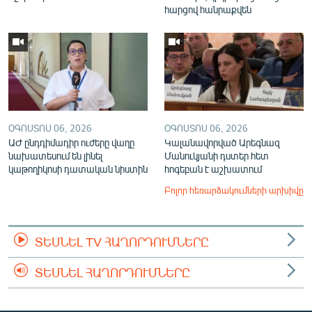
հարցով հանրաքվեն
ՕԳՈՍՏՈՍ 06, 2026
ՕԳՈՍՏՈՍ 06, 2026
ԱԺ ընդդիմադիր ուժերը վաղը
Կալանավորված Արեգնազ
նախատեսում են լինել
Մանուկյանի դստեր հետ
կաթողիկոսի դատական նիստին
հոգեբան է աշխատում
Բոլոր հեռարձակումների արխիվը
ՏԵՍՆԵԼ TV ՀԱՂՈՐԴՈՒՄՆԵՐԸ
ՏԵՍՆԵԼ ՀԱՂՈՐԴՈՒՄՆԵՐԸ