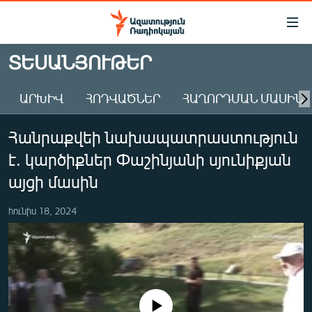
Մատչելիության
հղումներ
Անցնել
ՏԵՍԱՆՅՈՒԹԵՐ
հիմնական
ԱԶԱՏՈՒԹՅՈՒՆ TV
բովանդակությանը
ԱՐԽԻՎ
ՀՈԴՎԱԾՆԵՐ
ՀԱՂՈՐԴՄԱՆ ՄԱՍԻՆ
ՀԱՅԱՍՏԱՆ
Անցնել
հիմնական
ՔԱՂԱՔԱԿԱՆ
Հանրաքվեի նախապատրաստություն
մենյուին
ԸՆՏՐՈՒԹՅՈՒՆՆԵՐ 2026
Որոնում
է. կարծիքներ Փաշինյանի սյունիքյան
ԻՐԱՎՈՒՆՔ
այցի մասին
ՀԱՍԱՐԱԿՈՒԹՅՈՒՆ
հունիս 18, 2024
ՏՆՏԵՍՈՒԹՅՈՒՆ
ՂԱՐԱԲԱՂ
ՊԱՏԵՐԱԶՄԻ 6 ՇԱԲԱԹՆԵՐԸ
ՏԱՐԱԾԱՇՐՋԱՆ
No media source currently available