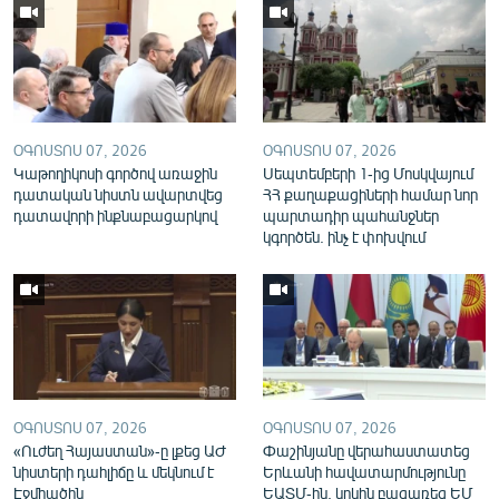
English
Русский
ՀԵՏԵՎԵՔ ՄԵԶ
ՕԳՈՍՏՈՍ 07, 2026
ՕԳՈՍՏՈՍ 07, 2026
Կաթողիկոսի գործով առաջին
Սեպտեմբերի 1-ից Մոսկվայում
դատական նիստն ավարտվեց
ՀՀ քաղաքացիների համար նոր
դատավորի ինքնաբացարկով
պարտադիր պահանջներ
կգործեն. ինչ է փոխվում
«Ազատության» բոլոր կայքերը
ՕԳՈՍՏՈՍ 07, 2026
ՕԳՈՍՏՈՍ 07, 2026
«Ուժեղ Հայաստան»-ը լքեց ԱԺ
Փաշինյանը վերահաստատեց
նիստերի դահլիճը և մեկնում է
Երևանի հավատարմությունը
Էջմիածին
ԵԱՏՄ-ին, կրկին բացառեց ԵՄ