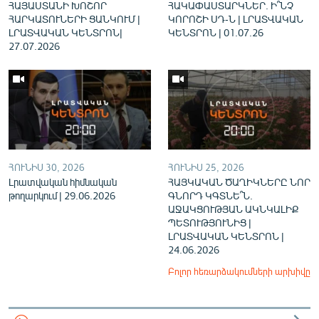
ՀԱՅԱՍՏԱՆԻ ԽՈՇՈՐ
ՀԱԿԱՓԱՍՏԱՐԿՆԵՐ. Ի՞ՆՉ
ՀԱՐԿԱՏՈՒՆԵՐԻ ՑԱՆԿՈՒՄ |
ԿՈՐՈՇԻ ՍԴ-Ն | ԼՐԱՏՎԱԿԱՆ
ԼՐԱՏՎԱԿԱՆ ԿԵՆՏՐՈՆ|
ԿԵՆՏՐՈՆ | 01.07.26
27.07.2026
ՀՈՒՆԻՍ 30, 2026
ՀՈՒՆԻՍ 25, 2026
Լրատվական հիմնական
ՀԱՅԿԱԿԱՆ ԾԱՂԻԿՆԵՐԸ ՆՈՐ
թողարկում | 29.06.2026
ԳՆՈՐԴ ԿԳՏՆԵ՞Ն.
ԱՋԱԿՑՈՒԹՅԱՆ ԱԿՆԿԱԼԻՔ
ՊԵՏՈՒԹՅՈՒՆԻՑ |
ԼՐԱՏՎԱԿԱՆ ԿԵՆՏՐՈՆ |
24.06.2026
Բոլոր հեռարձակումների արխիվը