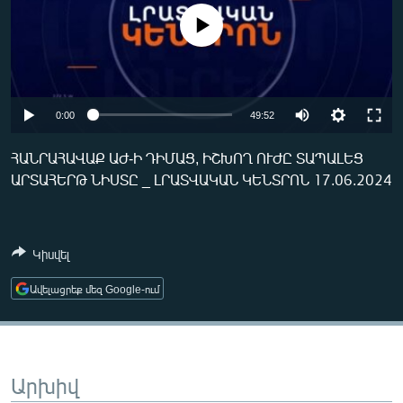
ՄԻՋԱԶԳԱՅԻՆ
No media source currently available
ՄՇԱԿՈՒՅԹ
ՍՊՈՐՏ
ՄԵԿՆԱԲԱՆՈՒԹՅՈՒՆ
Auto
0:00
49:52
ՏՏ ԵՒ ԻՆՏԵՐՆԵՏ
240p
ՀԱՆՐԱՀԱՎԱՔ ԱԺ-Ի ԴԻՄԱՑ, ԻՇԽՈՂ ՈՒԺԸ ՏԱՊԱԼԵՑ
ԿՈՐՈՆԱՎԻՐՈՒՍ
ԱՐՏԱՀԵՐԹ ՆԻՍՏԸ _ ԼՐԱՏՎԱԿԱՆ ԿԵՆՏՐՈՆ 17.06.2024
360p
ԱՐԽԻՎ
480p
Auto
240p
360p
480p
ՏԵՍԱՆՅՈՒԹԵՐ
720p
Կիսվել
720p
ԲԱՆԱՎԵՃ
Ավելացրեք մեզ Google-ում
ՁԳՏԵԼՈՎ ԼԱՎԱԳՈՒՅՆԻՆ
ՓՈԴՔԱՍԹ
Արխիվ
Հայերեն