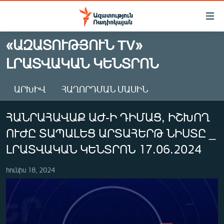
Մատչելիության
հղումներ
Անցնել
«ԱԶԱՏՈՒԹՅՈՒՆ TV»
հիմնական
ԱԶԱՏՈՒԹՅՈՒՆ TV
ԼՐԱՏՎԱԿԱՆ ԿԵՆՏՐՈՆ
բովանդակությանը
ՀԱՅԱՍՏԱՆ
Անցնել
հիմնական
ՔԱՂԱՔԱԿԱՆ
ԱՐԽԻՎ
ՀԱՂՈՐԴՄԱՆ ՄԱՍԻՆ
մենյուին
ԸՆՏՐՈՒԹՅՈՒՆՆԵՐ 2026
Որոնում
ՀԱՆՐԱՀԱՎԱՔ ԱԺ-Ի ԴԻՄԱՑ, ԻՇԽՈՂ
ԻՐԱՎՈՒՆՔ
ՈՒԺԸ ՏԱՊԱԼԵՑ ԱՐՏԱՀԵՐԹ ՆԻՍՏԸ _
ՀԱՍԱՐԱԿՈՒԹՅՈՒՆ
ԼՐԱՏՎԱԿԱՆ ԿԵՆՏՐՈՆ 17.06.2024
ՏՆՏԵՍՈՒԹՅՈՒՆ
հունիս 18, 2024
ՂԱՐԱԲԱՂ
ՊԱՏԵՐԱԶՄԻ 6 ՇԱԲԱԹՆԵՐԸ
ՏԱՐԱԾԱՇՐՋԱՆ