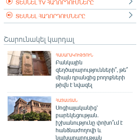
ՏԵՍՆԵԼ TV ՀԱՂՈՐԴՈՒՄՆԵՐԸ
ՏԵՍՆԵԼ ՀԱՂՈՐԴՈՒՄՆԵՐԸ
Շարունակել կարդալ
ՀԱՍԱՐԱԿՈՒԹՅՈՒՆ
Բանկային
զեղծարարությունների՞, թե՞
միայն դրանցից բողոքների
թիվն է նվազել
ՀԱՅԱՍՏԱՆ
Սոցիալականից՝
բարեկեցության.
իշխանությունը փոխո՞ւմ է
հանձնաժողովի և
նախարարության