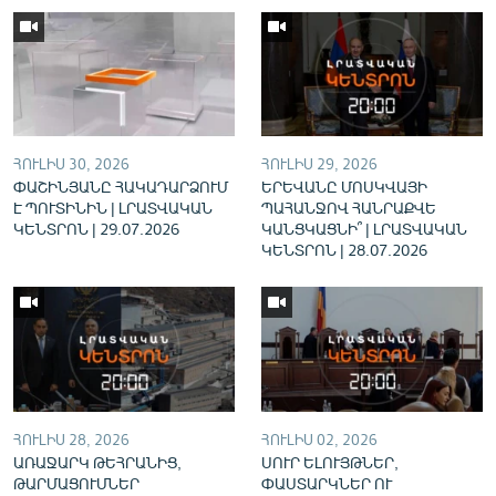
English
Русский
ՀԵՏԵՎԵՔ ՄԵԶ
ՀՈՒԼԻՍ 30, 2026
ՀՈՒԼԻՍ 29, 2026
ՓԱՇԻՆՅԱՆԸ ՀԱԿԱԴԱՐՁՈՒՄ
ԵՐԵՎԱՆԸ ՄՈՍԿՎԱՅԻ
Է ՊՈՒՏԻՆԻՆ | ԼՐԱՏՎԱԿԱՆ
ՊԱՀԱՆՋՈՎ ՀԱՆՐԱՔՎԵ
ԿԵՆՏՐՈՆ | 29.07.2026
ԿԱՆՑԿԱՑՆԻ՞ | ԼՐԱՏՎԱԿԱՆ
ԿԵՆՏՐՈՆ | 28.07.2026
«Ազատության» բոլոր կայքերը
ՀՈՒԼԻՍ 28, 2026
ՀՈՒԼԻՍ 02, 2026
ԱՌԱՋԱՐԿ ԹԵՀՐԱՆԻՑ,
ՍՈՒՐ ԵԼՈՒՅԹՆԵՐ,
ԹԱՐՄԱՑՈՒՄՆԵՐ
ՓԱՍՏԱՐԿՆԵՐ ՈՒ