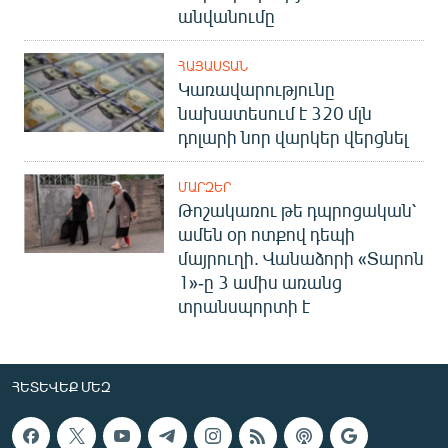
անվանումը
ՀԱՅԱՍՏԱՆ
Կառավարությունը
նախատեսում է 320 մլն
դոլարի նոր վարկեր վերցնել
ՄԱՐԶԵՐ
Թոշակառու թե դպրոցական՝
ամեն օր ոտքով դեպի
մայրուղի. Վանաձորի «Տարոն
1»-ը 3 ամիս առանց
տրանսպորտի է
ՀԵՏԵՎԵՔ ՄԵԶ