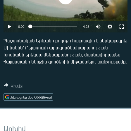
ՄԻՋԱԶԳԱՅԻՆ
ՄՇԱԿՈՒՅԹ
ՍՊՈՐՏ
Auto
0:00
4:28
ՄԵԿՆԱԲԱՆՈՒԹՅՈՒՆ
240p
Պաշտոնական Երևանը բողոքի հայտագիր է ներկայացրել
ՏՏ ԵՒ ԻՆՏԵՐՆԵՏ
Մինսկին՝ Բելառուսի արտգործնախարարության
360p
խոսնակի երեկվա մեկնաբանության, մասնավորապես,
ԿՈՐՈՆԱՎԻՐՈՒՍ
480p
Auto
240p
360p
480p
Հայաստանի ներքին գործերին միջամտելու առնչությամբ։
ԱՐԽԻՎ
720p
720p
1080p
ՏԵՍԱՆՅՈՒԹԵՐ
1080p
Կիսվել
ԲԱՆԱՎԵՃ
Ավելացրեք մեզ Google-ում
ՁԳՏԵԼՈՎ ԼԱՎԱԳՈՒՅՆԻՆ
ՓՈԴՔԱՍԹ
Հայերեն
Արխիվ