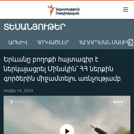
Մատչելիության
հղումներ
Անցնել
ՏԵՍԱՆՅՈՒԹԵՐ
հիմնական
ԱԶԱՏՈՒԹՅՈՒՆ TV
բովանդակությանը
ԱՐԽԻՎ
ՀՈԴՎԱԾՆԵՐ
ՀԱՂՈՐԴՄԱՆ ՄԱՍԻՆ
ՀԱՅԱՍՏԱՆ
Անցնել
հիմնական
ՔԱՂԱՔԱԿԱՆ
Երևանը բողոքի հայտագիր է
մենյուին
ԸՆՏՐՈՒԹՅՈՒՆՆԵՐ 2026
Որոնում
ներկայացրել Մինսկին՝ ՀՀ ներքին
ԻՐԱՎՈՒՆՔ
գործերին միջամտելու առնչությամբ
ՀԱՍԱՐԱԿՈՒԹՅՈՒՆ
հունիս 14, 2024
ՏՆՏԵՍՈՒԹՅՈՒՆ
ՂԱՐԱԲԱՂ
ՊԱՏԵՐԱԶՄԻ 6 ՇԱԲԱԹՆԵՐԸ
ՏԱՐԱԾԱՇՐՋԱՆ
No media source currently available