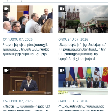
English
Русский
ՀԵՏԵՎԵՔ ՄԵԶ
ՕԳՈՍՏՈՍ 07, 2026
ՕԳՈՍՏՈՍ 07, 2026
Կաթողիկոսի գործով առաջին
Սեպտեմբերի 1-ից Մոսկվայում
դատական նիստն ավարտվեց
ՀՀ քաղաքացիների համար նոր
դատավորի ինքնաբացարկով
պարտադիր պահանջներ
կգործեն. ինչ է փոխվում
«Ազատության» բոլոր կայքերը
ՕԳՈՍՏՈՍ 07, 2026
ՕԳՈՍՏՈՍ 07, 2026
«Ուժեղ Հայաստան»-ը լքեց ԱԺ
Փաշինյանը վերահաստատեց
նիստերի դահլիճը և մեկնում է
Երևանի հավատարմությունը