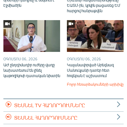
Էջմիածին
ԵԱՏՄ-ին, կրկին բացառեց ԵՄ
հարցով հանրաքվեն
ՕԳՈՍՏՈՍ 06, 2026
ՕԳՈՍՏՈՍ 06, 2026
ԱԺ ընդդիմադիր ուժերը վաղը
Կալանավորված Արեգնազ
նախատեսում են լինել
Մանուկյանի դստեր հետ
կաթողիկոսի դատական նիստին
հոգեբան է աշխատում
Բոլոր հեռարձակումների արխիվը
ՏԵՍՆԵԼ TV ՀԱՂՈՐԴՈՒՄՆԵՐԸ
ՏԵՍՆԵԼ ՀԱՂՈՐԴՈՒՄՆԵՐԸ