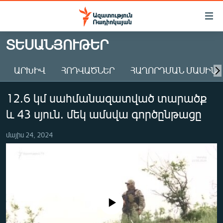
Մատչելիության
հղումներ
Անցնել
ՏԵՍԱՆՅՈՒԹԵՐ
հիմնական
ԱԶԱՏՈՒԹՅՈՒՆ TV
բովանդակությանը
ԱՐԽԻՎ
ՀՈԴՎԱԾՆԵՐ
ՀԱՂՈՐԴՄԱՆ ՄԱՍԻՆ
ՀԱՅԱՍՏԱՆ
Անցնել
հիմնական
ՔԱՂԱՔԱԿԱՆ
12.6 կմ սահմանազատված տարածք
մենյուին
ԸՆՏՐՈՒԹՅՈՒՆՆԵՐ 2026
Որոնում
և 43 սյուն. մեկ ամսվա գործընթացը
ԻՐԱՎՈՒՆՔ
մայիս 24, 2024
ՀԱՍԱՐԱԿՈՒԹՅՈՒՆ
ՏՆՏԵՍՈՒԹՅՈՒՆ
ՂԱՐԱԲԱՂ
ՊԱՏԵՐԱԶՄԻ 6 ՇԱԲԱԹՆԵՐԸ
No media source currently available
ՏԱՐԱԾԱՇՐՋԱՆ