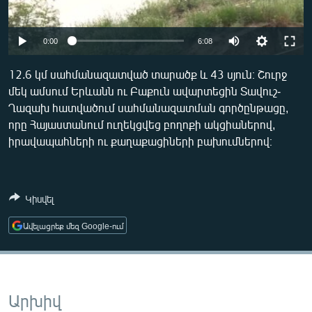
ՄԻՋԱԶԳԱՅԻՆ
ՄՇԱԿՈՒՅԹ
Auto
0:00
6:08
ՍՊՈՐՏ
240p
12.6 կմ սահմանազատված տարածք և 43 սյուն։ Շուրջ
ՄԵԿՆԱԲԱՆՈՒԹՅՈՒՆ
մեկ ամսում Երևանն ու Բաքուն ավարտեցին Տավուշ-
360p
Ղազախ հատվածում սահմանազատման գործընթացը,
ՏՏ ԵՒ ԻՆՏԵՐՆԵՏ
480p
Auto
240p
360p
480p
որը Հայաստանում ուղեկցվեց բողոքի ակցիաներով,
ԿՈՐՈՆԱՎԻՐՈՒՍ
իրավապահների ու քաղաքացիների բախումներով։
720p
720p
1080p
ԱՐԽԻՎ
1080p
ՏԵՍԱՆՅՈՒԹԵՐ
Կիսվել
ԲԱՆԱՎԵՃ
Ավելացրեք մեզ Google-ում
ՁԳՏԵԼՈՎ ԼԱՎԱԳՈՒՅՆԻՆ
ՓՈԴՔԱՍԹ
Արխիվ
Հայերեն