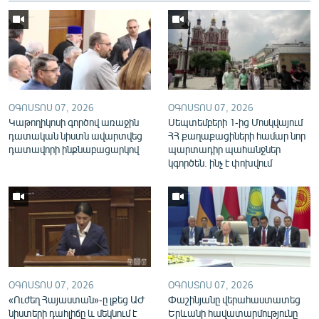
English
Русский
ՀԵՏԵՎԵՔ ՄԵԶ
ՕԳՈՍՏՈՍ 07, 2026
ՕԳՈՍՏՈՍ 07, 2026
Կաթողիկոսի գործով առաջին
Սեպտեմբերի 1-ից Մոսկվայում
դատական նիստն ավարտվեց
ՀՀ քաղաքացիների համար նոր
դատավորի ինքնաբացարկով
պարտադիր պահանջներ
կգործեն. ինչ է փոխվում
«Ազատության» բոլոր կայքերը
ՕԳՈՍՏՈՍ 07, 2026
ՕԳՈՍՏՈՍ 07, 2026
«Ուժեղ Հայաստան»-ը լքեց ԱԺ
Փաշինյանը վերահաստատեց
նիստերի դահլիճը և մեկնում է
Երևանի հավատարմությունը