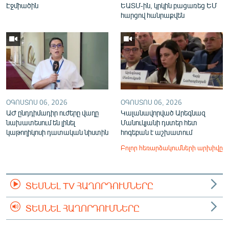
Էջմիածին
ԵԱՏՄ-ին, կրկին բացառեց ԵՄ
հարցով հանրաքվեն
ՕԳՈՍՏՈՍ 06, 2026
ՕԳՈՍՏՈՍ 06, 2026
ԱԺ ընդդիմադիր ուժերը վաղը
Կալանավորված Արեգնազ
նախատեսում են լինել
Մանուկյանի դստեր հետ
կաթողիկոսի դատական նիստին
հոգեբան է աշխատում
Բոլոր հեռարձակումների արխիվը
ՏԵՍՆԵԼ TV ՀԱՂՈՐԴՈՒՄՆԵՐԸ
ՏԵՍՆԵԼ ՀԱՂՈՐԴՈՒՄՆԵՐԸ