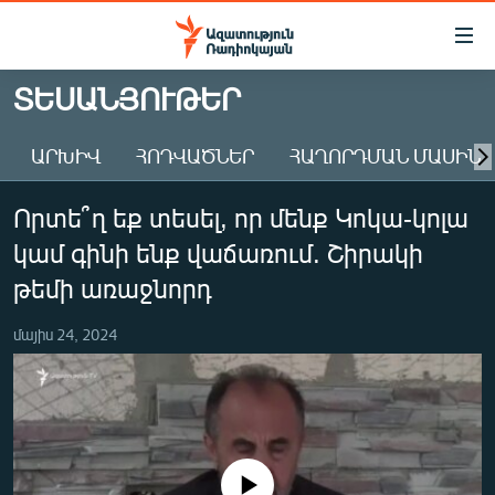
Մատչելիության
հղումներ
Անցնել
ՏԵՍԱՆՅՈՒԹԵՐ
հիմնական
ԱԶԱՏՈՒԹՅՈՒՆ TV
բովանդակությանը
ԱՐԽԻՎ
ՀՈԴՎԱԾՆԵՐ
ՀԱՂՈՐԴՄԱՆ ՄԱՍԻՆ
ՀԱՅԱՍՏԱՆ
Անցնել
հիմնական
ՔԱՂԱՔԱԿԱՆ
Որտե՞ղ եք տեսել, որ մենք Կոկա-կոլա
մենյուին
ԸՆՏՐՈՒԹՅՈՒՆՆԵՐ 2026
Որոնում
կամ գինի ենք վաճառում. Շիրակի
ԻՐԱՎՈՒՆՔ
թեմի առաջնորդ
ՀԱՍԱՐԱԿՈՒԹՅՈՒՆ
մայիս 24, 2024
ՏՆՏԵՍՈՒԹՅՈՒՆ
ՂԱՐԱԲԱՂ
ՊԱՏԵՐԱԶՄԻ 6 ՇԱԲԱԹՆԵՐԸ
ՏԱՐԱԾԱՇՐՋԱՆ
No media source currently available