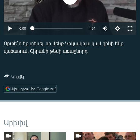
ՄԻՋԱԶԳԱՅԻՆ
ՄՇԱԿՈՒՅԹ
ՍՊՈՐՏ
Auto
0:00
4:54
ՄԵԿՆԱԲԱՆՈՒԹՅՈՒՆ
240p
Որտե՞ղ եք տեսել, որ մենք Կոկա-կոլա կամ գինի ենք
ՏՏ ԵՒ ԻՆՏԵՐՆԵՏ
վաճառում. Շիրակի թեմի առաջնորդ
360p
ԿՈՐՈՆԱՎԻՐՈՒՍ
480p
Auto
240p
360p
480p
ԱՐԽԻՎ
720p
Կիսվել
720p
1080p
ՏԵՍԱՆՅՈՒԹԵՐ
1080p
Ավելացրեք մեզ Google-ում
ԲԱՆԱՎԵՃ
ՁԳՏԵԼՈՎ ԼԱՎԱԳՈՒՅՆԻՆ
ՓՈԴՔԱՍԹ
Արխիվ
Հայերեն