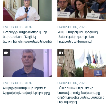
English
Русский
ՀԵՏԵՎԵՔ ՄԵԶ
ՕԳՈՍՏՈՍ 06, 2026
ՕԳՈՍՏՈՍ 06, 2026
ԱԺ ընդդիմադիր ուժերը վաղը
Կալանավորված Արեգնազ
նախատեսում են լինել
Մանուկյանի դստեր հետ
կաթողիկոսի դատական նիստին
հոգեբան է աշխատում
«Ազատության» բոլոր կայքերը
ՕԳՈՍՏՈՍ 06, 2026
ՕԳՈՍՏՈՍ 06, 2026
Բաքվի դատարանը մերժել է
Ո՞ւմ է հանձնվելու ՀԷՑ-ի
Արցախի ղեկավարների բողոքը
կառավարումը. նախարարը
գործընթացից մանրամասներ է
ներկայացրել