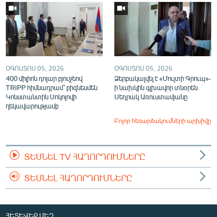
ՕԳՈՍՏՈՍ 05, 2026
ՕԳՈՍՏՈՍ 05, 2026
400 միլիոն դոլար բյուջեով
Ձերբակալվել է «Մուլտի Գրուպ»-
TRIPP հիմնադրամ՝ բիզնեսմեն
ի նախկին գլխավոր տնօրեն
Կոնստանտին Սոկոլովի
Սեդրակ Առուստամյանը
ղեկավարությամբ
Բոլոր հեռարձակումների արխիվը
ՏԵՍՆԵԼ TV ՀԱՂՈՐԴՈՒՄՆԵՐԸ
ՏԵՍՆԵԼ ՀԱՂՈՐԴՈՒՄՆԵՐԸ
ՀԵՏԵՎԵՔ ՄԵԶ