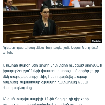
ՄԻՋԱԶԳԱՅԻՆ
ՄՇԱԿՈՒՅԹ
ՍՊՈՐՏ
ՄԵԿՆԱԲԱՆՈՒԹՅՈՒՆ
ՏՏ ԵՒ ԻՆՏԵՐՆԵՏ
ԿՈՐՈՆԱՎԻՐՈՒՍ
Գլխավոր դատախազ Աննա Վարդապետյանն Ազգային ժողովում,
արխիվ
ԱՐԽԻՎ
ՏԵՍԱՆՅՈՒԹԵՐ
Սյունիքի մարզի Տեղ գյուղի մոտ տեղի ունեցած արյունալի
իրադարձությունների փաստով հարուցված գործը շուրջ
ԲԱՆԱՎԵՃ
մեկ տարվա քննությունից հետո կարճվել է, այսօր
ՁԳՏԵԼՈՎ ԼԱՎԱԳՈՒՅՆԻՆ
հայտնեց Հայաստանի գլխավոր դատախազ Աննա
Վարդապետյանը։
ՓՈԴՔԱՍԹ
Անցած տարվա ապրիլի 11-ին Տեղ գյուղի դիրքերի
Հայերեն
ուղղությամբ ադրբեջանական զինված ուժերի