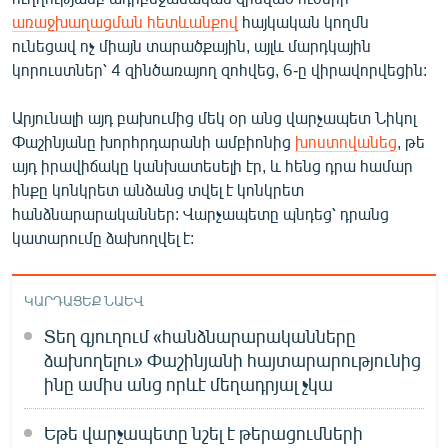
English
առաջխաղացման հետևանքով
հայկական կողմն
ունեցավ ոչ միայն տարածքային, այլև մարդկային
Русский
կորուստներ՝ 4 զինծառայող զոհվեց, 6-ը վիրավորվեցին:
ՀԵՏԵՎԵՔ ՄԵԶ
Արյունալի այդ բախումից մեկ օր անց վարչապետ Նիկոլ
Փաշինյանը խորհրդարանի ամբիոնից
խոստովանեց
, թե
այդ իրավիճակը կանխատեսելի էր, և հենց դրա համար
ինքը կոնկրետ անձանց տվել է կոնկրետ
հանձնարարականներ: Վարչապետը պնդեց՝ դրանց
կատարումը ձախողվել է:
«Ազատության» բոլոր կայքերը
ԿԱՐԴԱՑԵՔ ՆԱԵՎ
Տեղ գյուղում «հանձնարարականները
ձախողելու» Փաշինյանի հայտարարությունից
ինը ամիս անց որևէ մեղադրյալ չկա
Եթե վարչապետը նշել է թերացումների