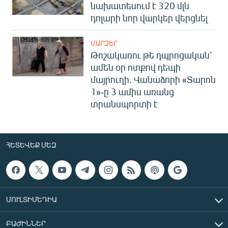
նախատեսում է 320 մլն
դոլարի նոր վարկեր վերցնել
ՄԱՐԶԵՐ
Թոշակառու թե դպրոցական՝
ամեն օր ոտքով դեպի
մայրուղի. Վանաձորի «Տարոն
1»-ը 3 ամիս առանց
տրանսպորտի է
ՀԵՏԵՎԵՔ ՄԵԶ
ՄՈՒԼՏԻՄԵԴԻԱ
ԲԱԺԻՆՆԵՐ