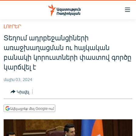
Մատչելիության
հղումներ
Անցնել
ԼՈՒՐԵՐ
հիմնական
ԱԶԱՏՈՒԹՅՈՒՆ TV
Տեղում ադրբեջանցիների
բովանդակությանը
ՀԱՅԱՍՏԱՆ
Անցնել
առաջխաղացման ու հայկական
հիմնական
ՔԱՂԱՔԱԿԱՆ
բանակի կորուստների փաստով գործը
մենյուին
ԸՆՏՐՈՒԹՅՈՒՆՆԵՐ 2026
կարճվել է
Որոնում
ԻՐԱՎՈՒՆՔ
մայիս 03, 2024
ՀԱՍԱՐԱԿՈՒԹՅՈՒՆ
Կիսվել
ՏՆՏԵՍՈՒԹՅՈՒՆ
ՂԱՐԱԲԱՂ
Ավելացրեք մեզ Google-ում
ՊԱՏԵՐԱԶՄԻ 6 ՇԱԲԱԹՆԵՐԸ
ՏԱՐԱԾԱՇՐՋԱՆ