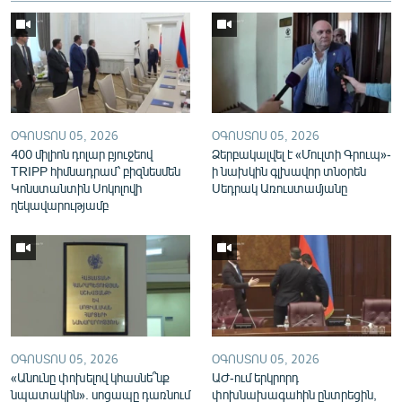
English
Русский
ՀԵՏԵՎԵՔ ՄԵԶ
ՕԳՈՍՏՈՍ 05, 2026
ՕԳՈՍՏՈՍ 05, 2026
400 միլիոն դոլար բյուջեով
Ձերբակալվել է «Մուլտի Գրուպ»-
TRIPP հիմնադրամ՝ բիզնեսմեն
ի նախկին գլխավոր տնօրեն
Կոնստանտին Սոկոլովի
Սեդրակ Առուստամյանը
ղեկավարությամբ
«Ազատության» բոլոր կայքերը
ՕԳՈՍՏՈՍ 05, 2026
ՕԳՈՍՏՈՍ 05, 2026
«Անունը փոխելով կհասնե՞նք
ԱԺ-ում երկրորդ
նպատակին». սոցապը դառնում
փոխնախագահին ընտրեցին,