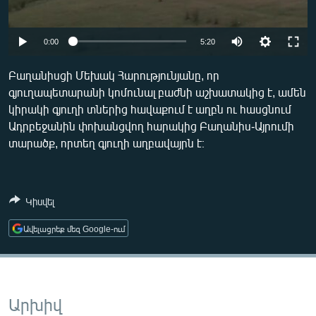
ՄԻՋԱԶԳԱՅԻՆ
ՄՇԱԿՈՒՅԹ
Auto
0:00
5:20
ՍՊՈՐՏ
240p
Բաղանիսցի Մեխակ Հարությունյանը, որ
ՄԵԿՆԱԲԱՆՈՒԹՅՈՒՆ
գյուղապետարանի կոմունալ բաժնի աշխատակից է, ամեն
360p
կիրակի գյուղի տներից հավաքում է աղբն ու հասցնում
ՏՏ ԵՒ ԻՆՏԵՐՆԵՏ
480p
Auto
240p
360p
480p
Ադրբեջանին փոխանցվող հարակից Բաղանիս-Այրումի
ԿՈՐՈՆԱՎԻՐՈՒՍ
տարածք, որտեղ գյուղի աղբավայրն է։
720p
720p
1080p
ԱՐԽԻՎ
1080p
ՏԵՍԱՆՅՈՒԹԵՐ
Կիսվել
ԲԱՆԱՎԵՃ
Ավելացրեք մեզ Google-ում
ՁԳՏԵԼՈՎ ԼԱՎԱԳՈՒՅՆԻՆ
ՓՈԴՔԱՍԹ
Արխիվ
Հայերեն