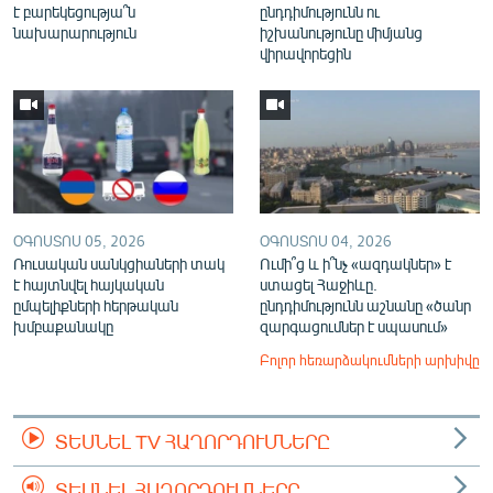
է բարեկեցությա՞ն
ընդդիմությունն ու
նախարարություն
իշխանությունը միմյանց
վիրավորեցին
ՕԳՈՍՏՈՍ 05, 2026
ՕԳՈՍՏՈՍ 04, 2026
Ռուսական սանկցիաների տակ
Ումի՞ց և ի՞նչ «ազդակներ» է
է հայտնվել հայկական
ստացել Հաջիևը.
ըմպելիքների հերթական
ընդդիմությունն աշնանը «ծանր
խմբաքանակը
զարգացումներ է սպասում»
Բոլոր հեռարձակումների արխիվը
ՏԵՍՆԵԼ TV ՀԱՂՈՐԴՈՒՄՆԵՐԸ
ՏԵՍՆԵԼ ՀԱՂՈՐԴՈՒՄՆԵՐԸ