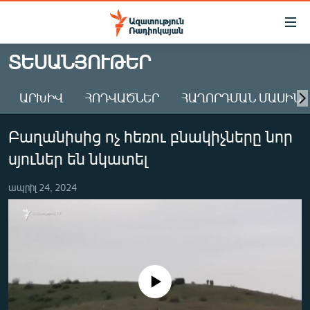
Մատչելիության
հղումներ
Անցնել
ՏԵՍԱՆՅՈՒԹԵՐ
հիմնական
ԱԶԱՏՈՒԹՅՈՒՆ TV
բովանդակությանը
ԱՐԽԻՎ
ՀՈԴՎԱԾՆԵՐ
ՀԱՂՈՐԴՄԱՆ ՄԱՍԻՆ
ՀԱՅԱՍՏԱՆ
Անցնել
հիմնական
ՔԱՂԱՔԱԿԱՆ
Բաղանիսից ոչ հեռու բնակիչները նոր
մենյուին
ԸՆՏՐՈՒԹՅՈՒՆՆԵՐ 2026
Որոնում
սյուներ են նկատել
ԻՐԱՎՈՒՆՔ
ապրիլ 24, 2024
ՀԱՍԱՐԱԿՈՒԹՅՈՒՆ
ՏՆՏԵՍՈՒԹՅՈՒՆ
ՂԱՐԱԲԱՂ
ՊԱՏԵՐԱԶՄԻ 6 ՇԱԲԱԹՆԵՐԸ
No media source currently available
ՏԱՐԱԾԱՇՐՋԱՆ