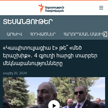
Մատչելիության
հղումներ
Անցնել
ՏԵՍԱՆՅՈՒԹԵՐ
հիմնական
ԱԶԱՏՈՒԹՅՈՒՆ TV
բովանդակությանը
ԱՐԽԻՎ
ՀՈԴՎԱԾՆԵՐ
ՀԱՂՈՐԴՄԱՆ ՄԱՍԻՆ
ՀԱՅԱՍՏԱՆ
Անցնել
հիմնական
ՔԱՂԱՔԱԿԱՆ
«Կապիտուլյացիա է» թե՞ «մեծ
մենյուին
ԸՆՏՐՈՒԹՅՈՒՆՆԵՐ 2026
Որոնում
երաշխիք»․ 4 գյուղի հարցի տարբեր
ԻՐԱՎՈՒՆՔ
մեկնաբանությունները
ՀԱՍԱՐԱԿՈՒԹՅՈՒՆ
ապրիլ 20, 2024
ՏՆՏԵՍՈՒԹՅՈՒՆ
ՂԱՐԱԲԱՂ
ՊԱՏԵՐԱԶՄԻ 6 ՇԱԲԱԹՆԵՐԸ
ՏԱՐԱԾԱՇՐՋԱՆ
No media source currently available