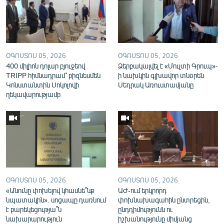
English
Русский
ՀԵՏԵՎԵՔ ՄԵԶ
ՕԳՈՍՏՈՍ 05, 2026
ՕԳՈՍՏՈՍ 05, 2026
400 միլիոն դոլար բյուջեով
Ձերբակալվել է «Մուլտի Գրուպ»-
TRIPP հիմնադրամ՝ բիզնեսմեն
ի նախկին գլխավոր տնօրեն
Կոնստանտին Սոկոլովի
Սեդրակ Առուստամյանը
ղեկավարությամբ
«Ազատության» բոլոր կայքերը
ՕԳՈՍՏՈՍ 05, 2026
ՕԳՈՍՏՈՍ 05, 2026
«Անունը փոխելով կհասնե՞նք
ԱԺ-ում երկրորդ
նպատակին». սոցապը դառնում
փոխնախագահին ընտրեցին,
է բարեկեցությա՞ն
ընդդիմությունն ու
նախարարություն
իշխանությունը միմյանց