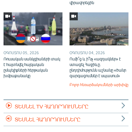
վիրավորեցին
ՕԳՈՍՏՈՍ 05, 2026
ՕԳՈՍՏՈՍ 04, 2026
Ռուսական սանկցիաների տակ
Ումի՞ց և ի՞նչ «ազդակներ» է
է հայտնվել հայկական
ստացել Հաջիևը.
ըմպելիքների հերթական
ընդդիմությունն աշնանը «ծանր
խմբաքանակը
զարգացումներ է սպասում»
Բոլոր հեռարձակումների արխիվը
ՏԵՍՆԵԼ TV ՀԱՂՈՐԴՈՒՄՆԵՐԸ
ՏԵՍՆԵԼ ՀԱՂՈՐԴՈՒՄՆԵՐԸ