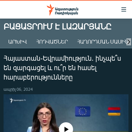
Մատչելիության
հղումներ
Անցնել
ԲԱՑԱՏՐՈՒՄ Է ԼԱԶԱՐՅԱՆԸ
հիմնական
ԱԶԱՏՈՒԹՅՈՒՆ TV
բովանդակությանը
ԱՐԽԻՎ
ՀՈԴՎԱԾՆԵՐ
ՀԱՂՈՐԴՄԱՆ ՄԱՍԻՆ
ՀԱՅԱՍՏԱՆ
Անցնել
հիմնական
ՔԱՂԱՔԱԿԱՆ
Հայաստան-Եվրամիություն. ինչպե՞ս
մենյուին
ԸՆՏՐՈՒԹՅՈՒՆՆԵՐ 2026
Որոնում
են զարգացել և ու՞ր են հասել
ԻՐԱՎՈՒՆՔ
հարաբերությունները
ՀԱՍԱՐԱԿՈՒԹՅՈՒՆ
ապրիլ 06, 2024
ՏՆՏԵՍՈՒԹՅՈՒՆ
ՂԱՐԱԲԱՂ
ՊԱՏԵՐԱԶՄԻ 6 ՇԱԲԱԹՆԵՐԸ
ՏԱՐԱԾԱՇՐՋԱՆ
No media source currently available