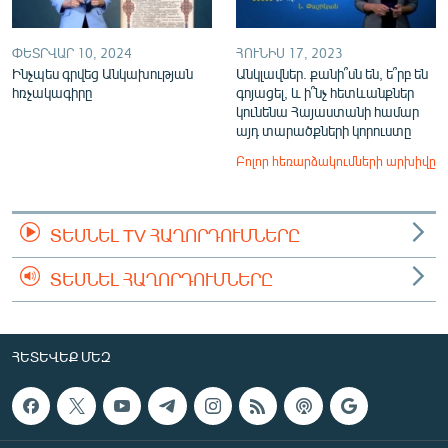
ՓԵՏՐՎԱՐ 10, 2024
ՀՈՒՆԻՍ 17, 2023
Ինչպես գրվեց Անկախության
Անկլավներ. քանի՞սն են, ե՞րբ են
հռչակագիրը
գոյացել, և ի՞նչ հետևանքներ
կունենա Հայաստանի համար
այդ տարածքների կորուստը
Բոլոր հեռարձակումների արխիվը
ՏԵՍՆԵԼ TV ՀԱՂՈՐԴՈՒՄՆԵՐԸ
ՏԵՍՆԵԼ ՀԱՂՈՐԴՈՒՄՆԵՐԸ
ՀԵՏԵՎԵՔ ՄԵԶ