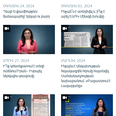
English
ՕԳՈՍՏՈՍ 24, 2024
ՕԳՈՍՏՈՍ 03, 2024
Դեպի Եվրամիություն
Ինչպե՞ս է ստեղծվել և ի՞նչ է
Русский
ճանապարհը՝ երկար ու բարդ
արել ԵԱՀԿ Մինսկի խումբը
ՀԵՏԵՎԵՔ ՄԵԶ
ԱՊՐԻԼ 27, 2024
ՄԱՐՏ 04, 2024
«Ազատության» բոլոր կայքերը
Ի՞նչ կոնտեքստում է տեղի
Ինչպես է Անկախության
ունենում Իրան - Իսրայել
հռչակագրին հղումը հայտնվել
ներկայիս սրացումը
Սահմանադրության
նախաբանում. «Բացատրում է
Լազարյանը»