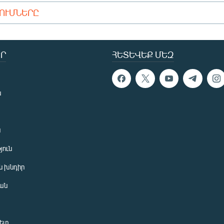
ԴՈՒՄՆԵՐԸ
Ր
ՀԵՏԵՎԵՔ ՄԵԶ
ն
ն
յուն
 խնդիր
ան
նետ