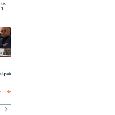
ց ԱԺ
մ է
ոգեբան
արխիվը