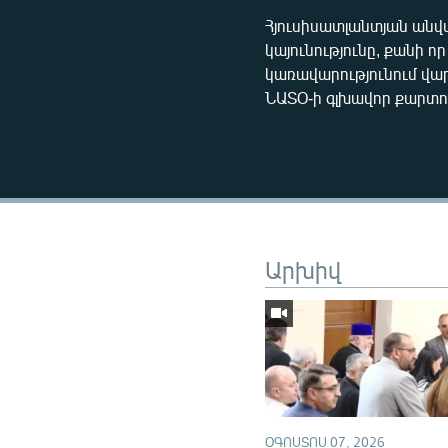
Հյուսիսատլանտյան անվ
կայունությունը, քանի 
կառավարությունում վա
ՆԱՏՕ-ի գլխավոր քարտո
Արխիվ
ՕԳՈՍՏՈՍ 07, 2026