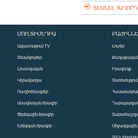
ՏԵՍՆԵԼ ՀԱՂՈՐ
ՄՈՒԼՏԻՄԵԴԻԱ
ԲԱԺԻՆՆԵ
Ազատություն TV
Լուրեր
Տեսանյութեր
Քաղաքակա
Լրատվական
Իրավունք
Կիրակնօրյա
Տնտեսությու
Ռադիոծրագրեր
Հասարակութ
Առավոտյան ծրագիր
Ղարաբաղյան
Ցերեկային ծրագիր
Տարածաշրջ
Հայերեն
Երեկոյան ծրագիր
Միջազգային
English
ՏՏ և Ինտեր