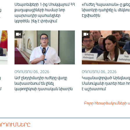
ն
Սեպտեմբերի 1-ից Մոսկվայում ՀՀ
«Ուժեղ Հայաստան»-ը լքե
ց
քաղաքացիների համար նոր
նիստերի դահլիճը և մեկնու
վ
պարտադիր պահանջներ
Էջմիածին
կգործեն. ինչ է փոխվում
ՕԳՈՍՏՈՍ 06, 2026
ՕԳՈՍՏՈՍ 06, 2026
ց
ԱԺ ընդդիմադիր ուժերը վաղը
Կալանավորված Արեգնազ
նախատեսում են լինել
Մանուկյանի դստեր հետ հ
Մ
կաթողիկոսի դատական նիստին
է աշխատում
Բոլոր հեռարձակումների 
ՈՐԴՈՒՄՆԵՐԸ