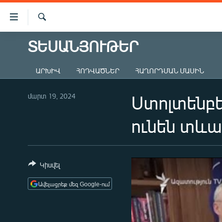
Մատչելիության
հղումներ
Որոնում
Անցնել
ՏԵՍԱՆՅՈՒԹԵՐ
ԱԶԱՏՈՒԹՅՈՒՆ TV
հիմնական
բովանդակությանը
ՀԱՅԱՍՏԱՆ
ԱՐԽԻՎ
ՀՈԴՎԱԾՆԵՐ
ՀԱՂՈՐԴՄԱՆ ՄԱՍԻՆ
Անցնել
ՔԱՂԱՔԱԿԱՆ
հիմնական
մենյուին
մարտ 19, 2024
Ստոլտենբե
ԸՆՏՐՈՒԹՅՈՒՆՆԵՐ 2026
Որոնում
ԻՐԱՎՈՒՆՔ
ունեն տևա
ՀԱՍԱՐԱԿՈՒԹՅՈՒՆ
ՏՆՏԵՍՈՒԹՅՈՒՆ
Կիսվել
ՂԱՐԱԲԱՂ
Ավելացրեք մեզ Google-ում
ՊԱՏԵՐԱԶՄԻ 6 ՇԱԲԱԹՆԵՐԸ
ՏԱՐԱԾԱՇՐՋԱՆ