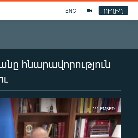
ՈՒՂԻՂ
ENG
անը հնարավորություն
ու
EMBED