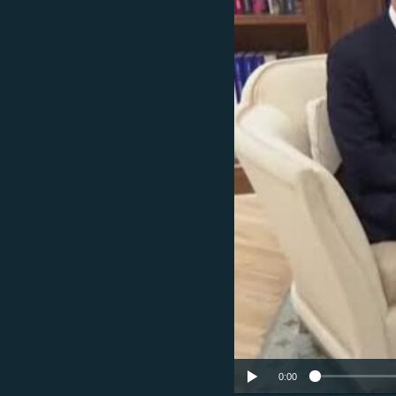
ՄԻՋԱԶԳԱՅԻՆ
ՄՇԱԿՈՒՅԹ
ՍՊՈՐՏ
ՄԵԿՆԱԲԱՆՈՒԹՅՈՒՆ
ՏՏ ԵՒ ԻՆՏԵՐՆԵՏ
ԿՈՐՈՆԱՎԻՐՈՒՍ
ԱՐԽԻՎ
ՏԵՍԱՆՅՈՒԹԵՐ
ԲԱՆԱՎԵՃ
ՁԳՏԵԼՈՎ ԼԱՎԱԳՈՒՅՆԻՆ
ՓՈԴՔԱՍԹ
0:00