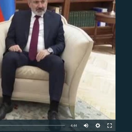
ble
Auto
4:44