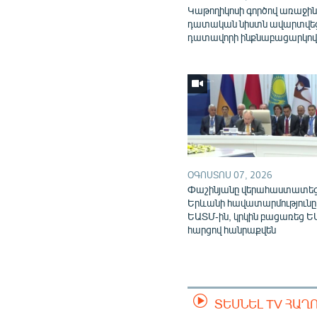
Կաթողիկոսի գործով առաջի
դատական նիստն ավարտվե
դատավորի ինքնաբացարկո
ՕԳՈՍՏՈՍ 07, 2026
Փաշինյանը վերահաստատե
Երևանի հավատարմությունը
ԵԱՏՄ-ին, կրկին բացառեց Ե
հարցով հանրաքվեն
ՏԵՍՆԵԼ TV ՀԱՂ