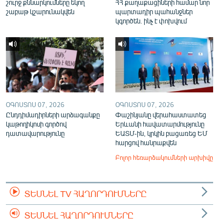
շուրջ քննարկումները եկող
ՀՀ քաղաքացիների համար նոր
շաբաթ կշարունակվեն
պարտադիր պահանջներ
կգործեն. ինչ է փոխվում
ՕԳՈՍՏՈՍ 07, 2026
ՕԳՈՍՏՈՍ 07, 2026
Ընդդիմադիրների արձագանքը
Փաշինյանը վերահաստատեց
կաթողիկոսի գործով
Երևանի հավատարմությունը
դատավարությունը
ԵԱՏՄ-ին, կրկին բացառեց ԵՄ
հարցով հանրաքվեն
Բոլոր հեռարձակումների արխիվը
ՏԵՍՆԵԼ TV ՀԱՂՈՐԴՈՒՄՆԵՐԸ
ՏԵՍՆԵԼ ՀԱՂՈՐԴՈՒՄՆԵՐԸ