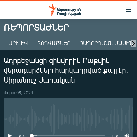
Մատչելիության
հղումներ
Անցնել
ՌԵՊՈՐՏԱԺՆԵՐ
հիմնական
ԱԶԱՏՈՒԹՅՈՒՆ TV
բովանդակությանը
ԱՐԽԻՎ
ՀՈԴՎԱԾՆԵՐ
ՀԱՂՈՐԴՄԱՆ ՄԱՍԻՆ
ՀԱՅԱՍՏԱՆ
Անցնել
հիմնական
ՔԱՂԱՔԱԿԱՆ
Ադրբեջանցի զինվորին Բաքվին
մենյուին
ԸՆՏՐՈՒԹՅՈՒՆՆԵՐ 2026
Որոնում
վերադարձնելը հարկադրված քայլ էր.
ԻՐԱՎՈՒՆՔ
Սիրանուշ Սահակյան
ՀԱՍԱՐԱԿՈՒԹՅՈՒՆ
մարտ 08, 2024
ՏՆՏԵՍՈՒԹՅՈՒՆ
ՂԱՐԱԲԱՂ
ՊԱՏԵՐԱԶՄԻ 6 ՇԱԲԱԹՆԵՐԸ
No media source currently available
ՏԱՐԱԾԱՇՐՋԱՆ
0:00
4:10