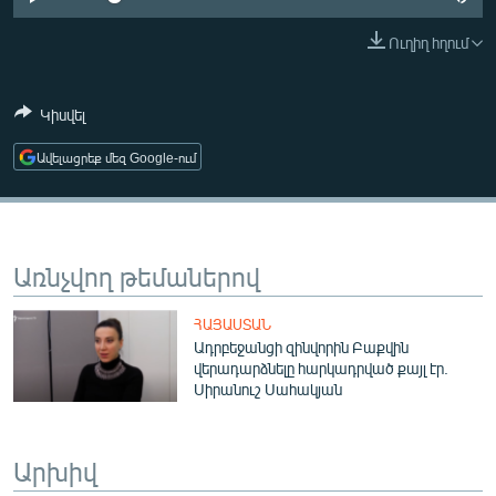
ՄԻՋԱԶԳԱՅԻՆ
Ուղիղ հղում
ՄՇԱԿՈՒՅԹ
ՍՊՈՐՏ
Կիսվել
ՄԵԿՆԱԲԱՆՈՒԹՅՈՒՆ
Ավելացրեք մեզ Google-ում
ՏՏ ԵՒ ԻՆՏԵՐՆԵՏ
ԿՈՐՈՆԱՎԻՐՈՒՍ
ԱՐԽԻՎ
Առնչվող թեմաներով
ՏԵՍԱՆՅՈՒԹԵՐ
ՀԱՅԱՍՏԱՆ
ԲԱՆԱՎԵՃ
Ադրբեջանցի զինվորին Բաքվին
վերադարձնելը հարկադրված քայլ էր.
ՁԳՏԵԼՈՎ ԼԱՎԱԳՈՒՅՆԻՆ
Սիրանուշ Սահակյան
ՓՈԴՔԱՍԹ
Արխիվ
Հայերեն