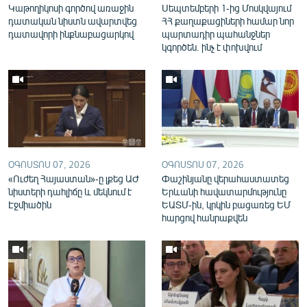
Կաթողիկոսի գործով առաջին
Սեպտեմբերի 1-ից Մոսկվայում
English
դատական նիստն ավարտվեց
ՀՀ քաղաքացիների համար նոր
դատավորի ինքնաբացարկով
պարտադիր պահանջներ
Русский
կգործեն. ինչ է փոխվում
ՀԵՏԵՎԵՔ ՄԵԶ
ՕԳՈՍՏՈՍ 07, 2026
ՕԳՈՍՏՈՍ 07, 2026
«Ազատության» բոլոր կայքերը
«Ուժեղ Հայաստան»-ը լքեց ԱԺ
Փաշինյանը վերահաստատեց
նիստերի դահլիճը և մեկնում է
Երևանի հավատարմությունը
Էջմիածին
ԵԱՏՄ-ին, կրկին բացառեց ԵՄ
հարցով հանրաքվեն