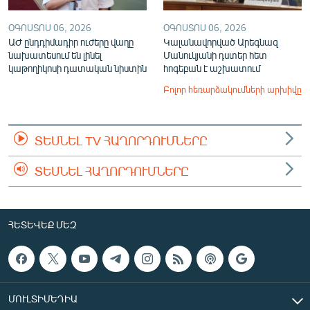
ՕԳՈՍՏՈՍ 06, 2026
ՕԳՈՍՏՈՍ 06, 2026
ԱԺ ընդդիմադիր ուժերը վաղը
Կալանավորված Արեգնազ
նախատեսում են լինել
Մանուկյանի դստեր հետ
կաթողիկոսի դատական նիստին
հոգեբան է աշխատում
Բոլոր հեռարձակումների արխիվը
ՏԵՍՆԵԼ TV ՀԱՂՈՐԴՈՒՄՆԵՐԸ
ՏԵՍՆԵԼ ՀԱՂՈՐԴՈՒՄՆԵՐԸ
ՀԵՏԵՎԵՔ ՄԵԶ
ՄՈՒԼՏԻՄԵԴԻԱ