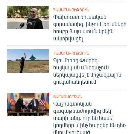
ՀԱՍԱՐԱԿՈՒԹՅՈՒՆ
Փախուստ ռուսական
զորամասից. ինչու է ռուսների
հոսքը Հայաստան կրկին
ակտիվացել
ՀԱՍԱՐԱԿՈՒԹՅՈՒՆ
Գյումրիից Փարիզ․
հայկական անօդաչուն
ներկայացվել է միջազգային
ցուցահանդեսում
ՏԱՐԱԾԱՇՐՋԱՆ
Վաշինգտոնյան
գագաթնաժողովից մեկ
տարի անց. ուր են հասել
կողմերը և ինչ հարցեր են դեռ
մնում չլուծված