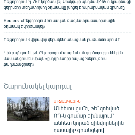
Բելգորոդում Իլ-76 է կործանվել. Մոսկվայի պնդմամբ՝ 65 ուկրաինացի
գերիների տեղափոխող օդանավը խոցել է ուկրաինական զինուժը
Reuters. «Բելգորոդում ռուսական ռազմատրանսպորտային
օդանավ է կործանվել»
Բելգորոդում 3 վիրավոր վերակենդանացման բաժանմունքում է
Կիևը պնդում է, թե Բելգորոդում ռազմական գործողություններին
մասնակցում են միայն «ընդդիմադիր հայացքներով ռուս
քաղաքացիներ»
Շարունակել կարդալ
ՄԻՋԱԶԳԱՅԻՆ
Անհետացա՞ծ, թե՞ զոհված․
ՌԴ-ն գումար է խնայում՝
անհետ կորած զինվորներին
դասալիք գրանցելով