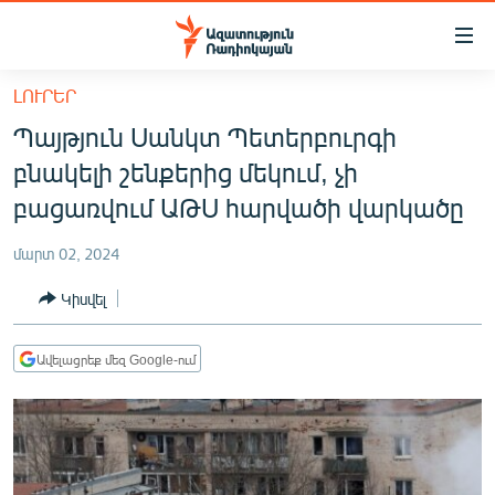
Մատչելիության
հղումներ
Անցնել
ԼՈՒՐԵՐ
հիմնական
ԱԶԱՏՈՒԹՅՈՒՆ TV
Պայթյուն Սանկտ Պետերբուրգի
բովանդակությանը
ՀԱՅԱՍՏԱՆ
Անցնել
բնակելի շենքերից մեկում, չի
հիմնական
ՔԱՂԱՔԱԿԱՆ
բացառվում ԱԹՍ հարվածի վարկածը
մենյուին
ԸՆՏՐՈՒԹՅՈՒՆՆԵՐ 2026
Որոնում
մարտ 02, 2024
ԻՐԱՎՈՒՆՔ
Կիսվել
ՀԱՍԱՐԱԿՈՒԹՅՈՒՆ
ՏՆՏԵՍՈՒԹՅՈՒՆ
Ավելացրեք մեզ Google-ում
ՂԱՐԱԲԱՂ
ՊԱՏԵՐԱԶՄԻ 6 ՇԱԲԱԹՆԵՐԸ
ՏԱՐԱԾԱՇՐՋԱՆ