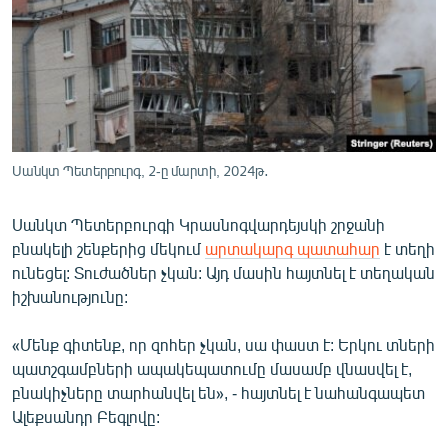
ՄԻՋԱԶԳԱՅԻՆ
ՄՇԱԿՈՒՅԹ
ՍՊՈՐՏ
ՄԵԿՆԱԲԱՆՈՒԹՅՈՒՆ
ՏՏ ԵՒ ԻՆՏԵՐՆԵՏ
Սանկտ Պետերբուրգ, 2-ը մարտի, 2024թ․
ԿՈՐՈՆԱՎԻՐՈՒՍ
Սանկտ Պետերբուրգի Կրասնոգվարդեյսկի շրջանի
ԱՐԽԻՎ
բնակելի շենքերից մեկում
արտակարգ պատահար
է տեղի
ՏԵՍԱՆՅՈՒԹԵՐ
ունեցել: Տուժածներ չկան: Այդ մասին հայտնել է տեղական
իշխանությունը:
ԲԱՆԱՎԵՃ
ՁԳՏԵԼՈՎ ԼԱՎԱԳՈՒՅՆԻՆ
«Մենք գիտենք, որ զոհեր չկան, սա փաստ է: Երկու տների
պատշգամբների ապակեպատումը մասամբ վնասվել է,
ՓՈԴՔԱՍԹ
բնակիչները տարհանվել են», - հայտնել է նահանգապետ
Ալեքսանդր Բեգլովը:
Հայերեն