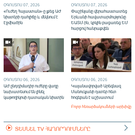
ՕԳՈՍՏՈՍ 07, 2026
ՕԳՈՍՏՈՍ 07, 2026
«Ուժեղ Հայաստան»-ը լքեց ԱԺ
Փաշինյանը վերահաստատեց
նիստերի դահլիճը և մեկնում է
Երևանի հավատարմությունը
Էջմիածին
ԵԱՏՄ-ին, կրկին բացառեց ԵՄ
հարցով հանրաքվեն
ՕԳՈՍՏՈՍ 06, 2026
ՕԳՈՍՏՈՍ 06, 2026
ԱԺ ընդդիմադիր ուժերը վաղը
Կալանավորված Արեգնազ
նախատեսում են լինել
Մանուկյանի դստեր հետ
կաթողիկոսի դատական նիստին
հոգեբան է աշխատում
Բոլոր հեռարձակումների արխիվը
ՏԵՍՆԵԼ TV ՀԱՂՈՐԴՈՒՄՆԵՐԸ