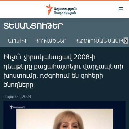
Մատչելիության
հղումներ
Անցնել
ՏԵՍԱՆՅՈՒԹԵՐ
հիմնական
ԱԶԱՏՈՒԹՅՈՒՆ TV
բովանդակությանը
ԱՐԽԻՎ
ՀՈԴՎԱԾՆԵՐ
ՀԱՂՈՐԴՄԱՆ ՄԱՍԻՆ
ՀԱՅԱՍՏԱՆ
Անցնել
հիմնական
ՔԱՂԱՔԱԿԱՆ
Ինչո՞ւ չիրականացավ 2008-ի
մենյուին
ԸՆՏՐՈՒԹՅՈՒՆՆԵՐ 2026
Որոնում
դեպքերը բացահայտելու վարչապետի
ԻՐԱՎՈՒՆՔ
խոստումը. դժգոհում են զոհերի
ՀԱՍԱՐԱԿՈՒԹՅՈՒՆ
ծնողները
ՏՆՏԵՍՈՒԹՅՈՒՆ
մարտ 01, 2024
ՂԱՐԱԲԱՂ
ՊԱՏԵՐԱԶՄԻ 6 ՇԱԲԱԹՆԵՐԸ
ՏԱՐԱԾԱՇՐՋԱՆ