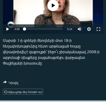
ՄԻՋԱԶԳԱՅԻՆ
No media source currently available
ՄՇԱԿՈՒՅԹ
ՍՊՈՐՏ
Auto
ՄԵԿՆԱԲԱՆՈՒԹՅՈՒՆ
0:00
5:14
240p
ՏՏ ԵՒ ԻՆՏԵՐՆԵՏ
Մարտի 1-ի զոհերի ծնողների մոտ 18-ի
հեղափոխությունից հետո արթնացած հույսը
360p
ԿՈՐՈՆԱՎԻՐՈՒՍ
վերափոխվել է զայրույթի՝ ինչո՞ւ չիրականացավ 2008-ի
480p
ԱՐԽԻՎ
Auto
240p
360p
480p
արյունալի դեպքերը բացահայտելու վարչապետ
Փաշինյանի խոստումը։
720p
ՏԵՍԱՆՅՈՒԹԵՐ
720p
1080p
1080p
ԲԱՆԱՎԵՃ
ՁԳՏԵԼՈՎ ԼԱՎԱԳՈՒՅՆԻՆ
Կիսվել
ՓՈԴՔԱՍԹ
Ավելացրեք մեզ Google-ում
Հայերեն