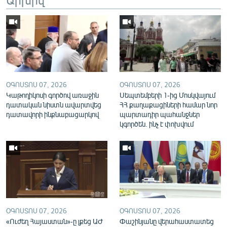
English
Русский
ՀԵՏԵՎԵՔ ՄԵԶ
ՕԳՈՍՏՈՍ 07, 2026
ՕԳՈՍՏՈՍ 07, 2026
Կաթողիկոսի գործով առաջին
Սեպտեմբերի 1-ից Մոսկվայում
դատական նիստն ավարտվեց
ՀՀ քաղաքացիների համար նոր
դատավորի ինքնաբացարկով
պարտադիր պահանջներ
«Ազատության» բոլոր կայքերը
կգործեն. ինչ է փոխվում
ՕԳՈՍՏՈՍ 07, 2026
ՕԳՈՍՏՈՍ 07, 2026
«Ուժեղ Հայաստան»-ը լքեց ԱԺ
Փաշինյանը վերահաստատեց