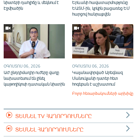
նիստերի դահլիճը և մեկնում է
Երևանի հավատարմությունը
Էջմիածին
ԵԱՏՄ-ին, կրկին բացառեց ԵՄ
հարցով հանրաքվեն
ՕԳՈՍՏՈՍ 06, 2026
ՕԳՈՍՏՈՍ 06, 2026
ԱԺ ընդդիմադիր ուժերը վաղը
Կալանավորված Արեգնազ
նախատեսում են լինել
Մանուկյանի դստեր հետ
կաթողիկոսի դատական նիստին
հոգեբան է աշխատում
Բոլոր հեռարձակումների արխիվը
ՏԵՍՆԵԼ TV ՀԱՂՈՐԴՈՒՄՆԵՐԸ
ՏԵՍՆԵԼ ՀԱՂՈՐԴՈՒՄՆԵՐԸ