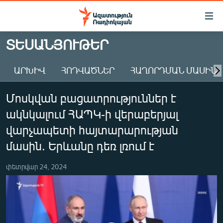
Մատչելիության
հղումներ
Անցնել
ՏԵՍԱՆՅՈՒԹԵՐ
հիմնական
ԱԶԱՏՈՒԹՅՈՒՆ TV
բովանդակությանը
ԱՐԽԻՎ
ՀՈԴՎԱԾՆԵՐ
ՀԱՂՈՐԴՄԱՆ ՄԱՍԻՆ
ՀԱՅԱՍՏԱՆ
Անցնել
հիմնական
ՔԱՂԱՔԱԿԱՆ
Մոսկվան բացատրություններ է
մենյուին
ԸՆՏՐՈՒԹՅՈՒՆՆԵՐ 2026
Որոնում
ակնկալում ՀԱՊԿ-ի վերաբերյալ
ԻՐԱՎՈՒՆՔ
վարչապետի հայտարարության
ՀԱՍԱՐԱԿՈՒԹՅՈՒՆ
մասին. Երևանը դեռ լռում է
ՏՆՏԵՍՈՒԹՅՈՒՆ
փետրվար 24, 2024
ՂԱՐԱԲԱՂ
ՊԱՏԵՐԱԶՄԻ 6 ՇԱԲԱԹՆԵՐԸ
ՏԱՐԱԾԱՇՐՋԱՆ