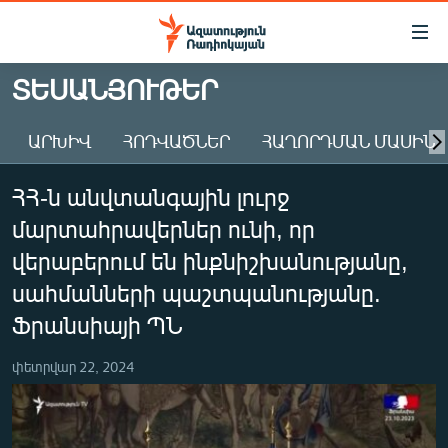
Մատչելիության
հղումներ
Անցնել
ՏԵՍԱՆՅՈՒԹԵՐ
հիմնական
ԱԶԱՏՈՒԹՅՈՒՆ TV
բովանդակությանը
ԱՐԽԻՎ
ՀՈԴՎԱԾՆԵՐ
ՀԱՂՈՐԴՄԱՆ ՄԱՍԻՆ
ՀԱՅԱՍՏԱՆ
Անցնել
հիմնական
ՔԱՂԱՔԱԿԱՆ
ՀՀ-ն անվտանգային լուրջ
մենյուին
ԸՆՏՐՈՒԹՅՈՒՆՆԵՐ 2026
Որոնում
մարտահրավերներ ունի, որ
ԻՐԱՎՈՒՆՔ
վերաբերում են ինքնիշխանությանը,
ՀԱՍԱՐԱԿՈՒԹՅՈՒՆ
սահմանների պաշտպանությանը.
Ֆրանսիայի ՊՆ
ՏՆՏԵՍՈՒԹՅՈՒՆ
ՂԱՐԱԲԱՂ
փետրվար 22, 2024
ՊԱՏԵՐԱԶՄԻ 6 ՇԱԲԱԹՆԵՐԸ
ՏԱՐԱԾԱՇՐՋԱՆ