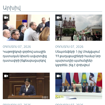
English
Արխիվ
Русский
ՀԵՏԵՎԵՔ ՄԵԶ
ՕԳՈՍՏՈՍ 07, 2026
ՕԳՈՍՏՈՍ 07, 2026
Կաթողիկոսի գործով առաջին
Սեպտեմբերի 1-ից Մոսկվայում
դատական նիստն ավարտվեց
ՀՀ քաղաքացիների համար նոր
«Ազատության» բոլոր կայքերը
դատավորի ինքնաբացարկով
պարտադիր պահանջներ
կգործեն. ինչ է փոխվում
ՕԳՈՍՏՈՍ 07, 2026
ՕԳՈՍՏՈՍ 07, 2026