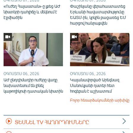
«Ուժեղ Հայաստան»-ը լքեց ԱԺ
Փաշինյանը վերահաստատեց
նիստերի դահլիճը և մեկնում է
Երևանի հավատարմությունը
Էջմիածին
ԵԱՏՄ-ին, կրկին բացառեց ԵՄ
հարցով հանրաքվեն
ՕԳՈՍՏՈՍ 06, 2026
ՕԳՈՍՏՈՍ 06, 2026
ԱԺ ընդդիմադիր ուժերը վաղը
Կալանավորված Արեգնազ
նախատեսում են լինել
Մանուկյանի դստեր հետ
կաթողիկոսի դատական նիստին
հոգեբան է աշխատում
Բոլոր հեռարձակումների արխիվը
ՏԵՍՆԵԼ TV ՀԱՂՈՐԴՈՒՄՆԵՐԸ