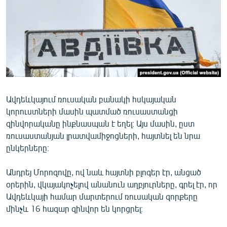
ՄԻՋԱԶԳԱՅԻՆ
ՄՇԱԿՈՒՅԹ
ՍՊՈՐՏ
ՄԵԿՆԱԲԱՆՈՒԹՅՈՒՆ
ՏՏ ԵՒ ԻՆՏԵՐՆԵՏ
Ավդեևկայում ռուսական բանակի հսկայական
ԿՈՐՈՆԱՎԻՐՈՒՍ
կորուստների մասին պատմած ռուսաստանցի
ԱՐԽԻՎ
զինվորականը ինքնասպան է եղել։ Այս մասին, ըստ
ռուսաստանյան լրատվամիջոցների, հայտնել են նրա
ՏԵՍԱՆՅՈՒԹԵՐ
ընկերները։
ԲԱՆԱՎԵՃ
Անդրեյ Մորոզովը, ով նաև հայտնի բլոգեր էր, անցած
ՁԳՏԵԼՈՎ ԼԱՎԱԳՈՒՅՆԻՆ
օրերին, վկայակոչելով անանուն աղբյուրները, գրել էր, որ
ՓՈԴՔԱՍԹ
Ավդեևկայի համար մարտերում ռուսական զորքերը
մինչև 16 հազար զինվոր են կորցրել։
Հայերեն