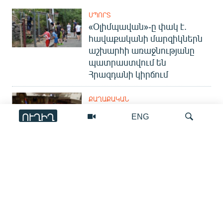
ՍՊՈՐՏ
«Օլիմպավան»-ը փակ է.
հավաքականի մարզիկներն
աշխարհի առաջնությանը
պատրաստվում են
Հրազդանի կիրճում
ՔԱՂԱՔԱԿԱՆ
ԱԺ փոխխոսնակի
ՈՒՂԻՂ
ENG
ընդդիմադիր թեկնածուի
վերաբերյալ քննարկումները
եկող շաբաթ կշարունակվեն
Որոնում
ԻՐԱՎՈՒՆՔ
Կաթողիկոսի գործով
առաջին դատական նիստն
ավարտվեց դատավորի
ինքնաբացարկով