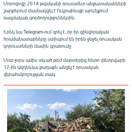
Մորոզովը 2014 թվականի ռուսամետ անջատականների
English
շարքերում մասնակցել է Ուկրաինայի արևելքում
Русский
ռազմական գործողություններին։
Երեկ նա Telegram-ում գրել է, որ իր զինվորական
ՀԵՏԵՎԵՔ ՄԵԶ
հրամանատարները ստիպում են իրեն ջնջել ռուսական
կորուստների մասին գրառումը։
Մոտ չորս ամիս տևած թեժ մարտերից հետո փետրվարի
17-ին Ավդեևկա քաղաքն անցել է ռուսական
«Ազատության» բոլոր կայքերը
վերահսկողության տակ։