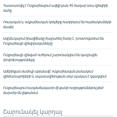
Հաստատվել է Ուկրաինայում ավելի քան 45 հազար ռուս զինվորի
մահը
Ռուսական և ուկրաինական կողմերը հաղորդում են հարձակումների
մասին
Ավդեևկայում իրավիճակը ծայրահեղ ծանր է, խոստովանում են
Ուկրաինայի զինվորականները
Ուկրաինայի զինված ուժերում շարունակվում են կադրային
փոփոխությունները
Ամերիկյան մամուլի պնդմամբ՝ ուկրաինական բանակում
զինծառայողների և սպառազինության սուր պակաս է զգացվում
Ուկրաինայում ռազմաճակատի մի քանի ուղղություններով թեժ
մարտեր են ընթանում
Շարունակել կարդալ