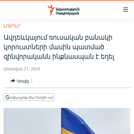
Մատչելիության
հղումներ
Անցնել
ԼՈՒՐԵՐ
հիմնական
ԱԶԱՏՈՒԹՅՈՒՆ TV
Ավդեևկայում ռուսական բանակի
բովանդակությանը
ՀԱՅԱՍՏԱՆ
Անցնել
կորուստների մասին պատմած
հիմնական
ՔԱՂԱՔԱԿԱՆ
զինվորականն ինքնասպան է եղել
մենյուին
ԸՆՏՐՈՒԹՅՈՒՆՆԵՐ 2026
Որոնում
փետրվար 21, 2024
ԻՐԱՎՈՒՆՔ
Կիսվել
ՀԱՍԱՐԱԿՈՒԹՅՈՒՆ
ՏՆՏԵՍՈՒԹՅՈՒՆ
Ավելացրեք մեզ Google-ում
ՂԱՐԱԲԱՂ
ՊԱՏԵՐԱԶՄԻ 6 ՇԱԲԱԹՆԵՐԸ
ՏԱՐԱԾԱՇՐՋԱՆ