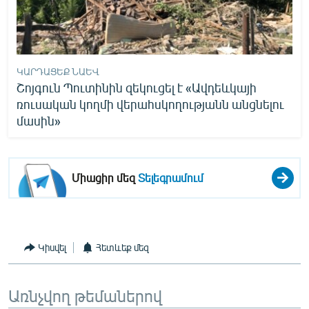
ԿԱՐԴԱՑԵՔ ՆԱԵՎ
Շոյգուն Պուտինին զեկուցել է «Ավդեևկայի
ռուսական կողմի վերահսկողությանն անցնելու
մասին»
Միացիր մեզ
Տելեգրամում
Կիսվել
Հետևեք մեզ
Առնչվող թեմաներով