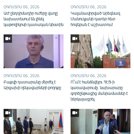
English
ՕԳՈՍՏՈՍ 06, 2026
ՕԳՈՍՏՈՍ 06, 2026
ԱԺ ընդդիմադիր ուժերը վաղը
Կալանավորված Արեգնազ
Русский
նախատեսում են լինել
Մանուկյանի դստեր հետ
կաթողիկոսի դատական նիստին
հոգեբան է աշխատում
ՀԵՏԵՎԵՔ ՄԵԶ
«Ազատության» բոլոր կայքերը
ՕԳՈՍՏՈՍ 06, 2026
ՕԳՈՍՏՈՍ 06, 2026
Բաքվի դատարանը մերժել է
Ո՞ւմ է հանձնվելու ՀԷՑ-ի
Արցախի ղեկավարների բողոքը
կառավարումը. նախարարը
գործընթացից մանրամասներ է
ներկայացրել