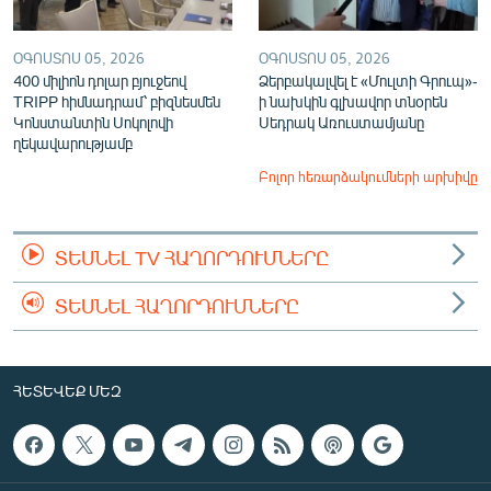
ՕԳՈՍՏՈՍ 05, 2026
ՕԳՈՍՏՈՍ 05, 2026
400 միլիոն դոլար բյուջեով
Ձերբակալվել է «Մուլտի Գրուպ»-
TRIPP հիմնադրամ՝ բիզնեսմեն
ի նախկին գլխավոր տնօրեն
Կոնստանտին Սոկոլովի
Սեդրակ Առուստամյանը
ղեկավարությամբ
Բոլոր հեռարձակումների արխիվը
ՏԵՍՆԵԼ TV ՀԱՂՈՐԴՈՒՄՆԵՐԸ
ՏԵՍՆԵԼ ՀԱՂՈՐԴՈՒՄՆԵՐԸ
ՀԵՏԵՎԵՔ ՄԵԶ