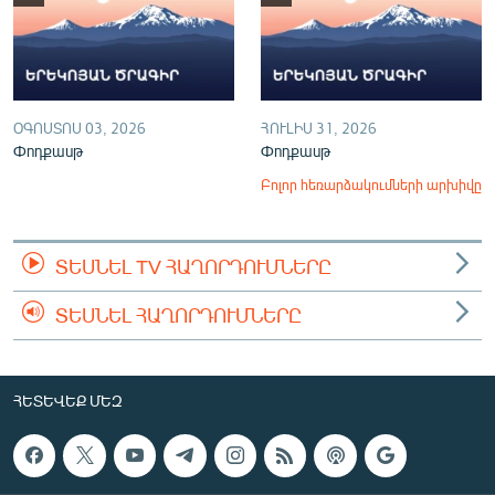
ՕԳՈՍՏՈՍ 03, 2026
ՀՈՒԼԻՍ 31, 2026
Փոդքասթ
Փոդքասթ
Բոլոր հեռարձակումների արխիվը
ՏԵՍՆԵԼ TV ՀԱՂՈՐԴՈՒՄՆԵՐԸ
ՏԵՍՆԵԼ ՀԱՂՈՐԴՈՒՄՆԵՐԸ
ՀԵՏԵՎԵՔ ՄԵԶ