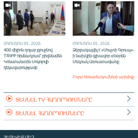
ՕԳՈՍՏՈՍ 05, 2026
ՕԳՈՍՏՈՍ 05, 2026
400 միլիոն դոլար բյուջեով
Ձերբակալվել է «Մուլտի Գրուպ»-
TRIPP հիմնադրամ՝ բիզնեսմեն
ի նախկին գլխավոր տնօրեն
Կոնստանտին Սոկոլովի
Սեդրակ Առուստամյանը
ղեկավարությամբ
Բոլոր հեռարձակումների արխիվը
ՏԵՍՆԵԼ TV ՀԱՂՈՐԴՈՒՄՆԵՐԸ
ՏԵՍՆԵԼ ՀԱՂՈՐԴՈՒՄՆԵՐԸ
ՀԵՏԵՎԵՔ ՄԵԶ