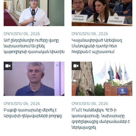
English
Русский
ՀԵՏԵՎԵՔ ՄԵԶ
ՕԳՈՍՏՈՍ 06, 2026
ՕԳՈՍՏՈՍ 06, 2026
ԱԺ ընդդիմադիր ուժերը վաղը
Կալանավորված Արեգնազ
նախատեսում են լինել
Մանուկյանի դստեր հետ
կաթողիկոսի դատական նիստին
հոգեբան է աշխատում
«Ազատության» բոլոր կայքերը
ՕԳՈՍՏՈՍ 06, 2026
ՕԳՈՍՏՈՍ 06, 2026
Բաքվի դատարանը մերժել է
Ո՞ւմ է հանձնվելու ՀԷՑ-ի
Արցախի ղեկավարների բողոքը
կառավարումը. նախարարը
գործընթացից մանրամասներ է
ներկայացրել