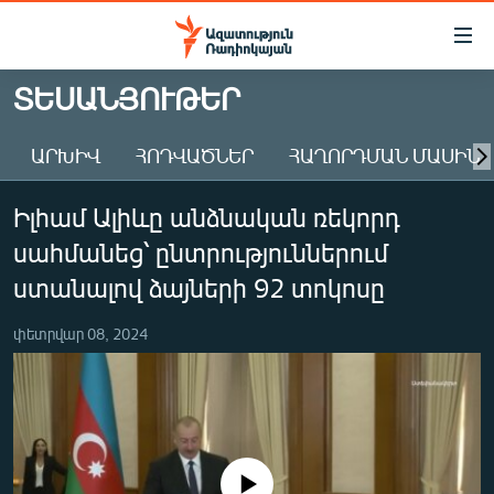
Մատչելիության
հղումներ
Անցնել
ՏԵՍԱՆՅՈՒԹԵՐ
հիմնական
ԱԶԱՏՈՒԹՅՈՒՆ TV
բովանդակությանը
ԱՐԽԻՎ
ՀՈԴՎԱԾՆԵՐ
ՀԱՂՈՐԴՄԱՆ ՄԱՍԻՆ
ՀԱՅԱՍՏԱՆ
Անցնել
հիմնական
ՔԱՂԱՔԱԿԱՆ
Իլհամ Ալիևը անձնական ռեկորդ
մենյուին
ԸՆՏՐՈՒԹՅՈՒՆՆԵՐ 2026
Որոնում
սահմանեց՝ ընտրություններում
ԻՐԱՎՈՒՆՔ
ստանալով ձայների 92 տոկոսը
ՀԱՍԱՐԱԿՈՒԹՅՈՒՆ
փետրվար 08, 2024
ՏՆՏԵՍՈՒԹՅՈՒՆ
ՂԱՐԱԲԱՂ
ՊԱՏԵՐԱԶՄԻ 6 ՇԱԲԱԹՆԵՐԸ
ՏԱՐԱԾԱՇՐՋԱՆ
No media source currently available