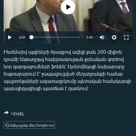
ՄԻՋԱԶԳԱՅԻՆ
No media source currently available
ՄՇԱԿՈՒՅԹ
ՍՊՈՐՏ
Auto
ՄԵԿՆԱԲԱՆՈՒԹՅՈՒՆ
0:00
3:48
240p
ՏՏ ԵՒ ԻՆՏԵՐՆԵՏ
Ինտենսիվ այգիների ծրագրով ավելի քան 200 միլիոն
դրամի ենթադրյալ հափշտակության քրեական գործով
360p
ԿՈՐՈՆԱՎԻՐՈՒՍ
նոր զարգացումների ֆոնին՝ էկոնոմիկայի նախարարը
480p
ԱՐԽԻՎ
Auto
240p
360p
480p
հայտարարում է՝ չապացուցված մեղադրանքի համար
պաշտոնյաների ազատազրկումը պետական համակարգի
720p
ՏԵՍԱՆՅՈՒԹԵՐ
720p
1080p
պարալիզացիայի պատճառ է դառնում։
1080p
ԲԱՆԱՎԵՃ
ՁԳՏԵԼՈՎ ԼԱՎԱԳՈՒՅՆԻՆ
Կիսվել
ՓՈԴՔԱՍԹ
Ավելացրեք մեզ Google-ում
Հայերեն