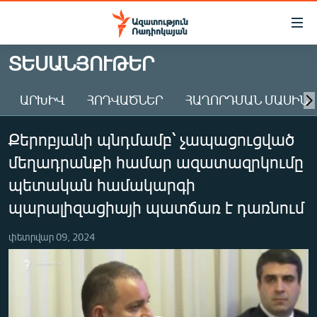
Մատչելիության
հղումներ
Անցնել
ՏԵՍԱՆՅՈՒԹԵՐ
հիմնական
ԱԶԱՏՈՒԹՅՈՒՆ TV
բովանդակությանը
ԱՐԽԻՎ
ՀՈԴՎԱԾՆԵՐ
ՀԱՂՈՐԴՄԱՆ ՄԱՍԻՆ
ՀԱՅԱՍՏԱՆ
Անցնել
հիմնական
ՔԱՂԱՔԱԿԱՆ
Քերոբյանի պնդմամբ՝ չապացուցված
մենյուին
ԸՆՏՐՈՒԹՅՈՒՆՆԵՐ 2026
Որոնում
մեղադրանքի համար ազատազրկումը
ԻՐԱՎՈՒՆՔ
պետական համակարգի
ՀԱՍԱՐԱԿՈՒԹՅՈՒՆ
պարալիզացիայի պատճառ է դառնում
ՏՆՏԵՍՈՒԹՅՈՒՆ
փետրվար 09, 2024
ՂԱՐԱԲԱՂ
ՊԱՏԵՐԱԶՄԻ 6 ՇԱԲԱԹՆԵՐԸ
ՏԱՐԱԾԱՇՐՋԱՆ