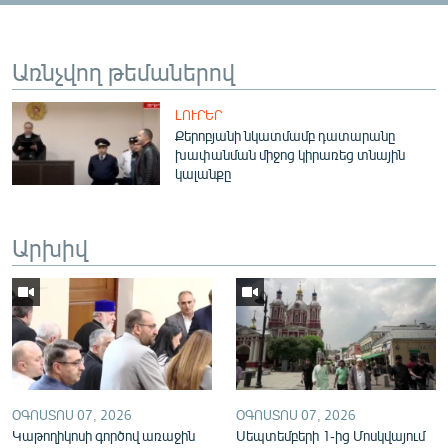
English
Русский
Առնչվող թեմաներով
ՀԵՏԵՎԵՔ ՄԵԶ
ԼՈՒՐԵՐ
Քերոբյանի նկատմամբ դատարանը
խափանման միջոց կիրառեց տնային
կալանքը
Արխիվ
«Ազատության» բոլոր կայքերը
ՕԳՈՍՏՈՍ 07, 2026
ՕԳՈՍՏՈՍ 07, 2026
Կաթողիկոսի գործով առաջին
Սեպտեմբերի 1-ից Մոսկվայում