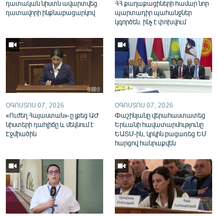
դատական նիստն ավարտվեց
ՀՀ քաղաքացիների համար նոր
դատավորի ինքնաբացարկով
պարտադիր պահանջներ
կգործեն. ինչ է փոխվում
ՕԳՈՍՏՈՍ 07, 2026
ՕԳՈՍՏՈՍ 07, 2026
«Ուժեղ Հայաստան»-ը լքեց ԱԺ
Փաշինյանը վերահաստատեց
նիստերի դահլիճը և մեկնում է
Երևանի հավատարմությունը
Էջմիածին
ԵԱՏՄ-ին, կրկին բացառեց ԵՄ
հարցով հանրաքվեն