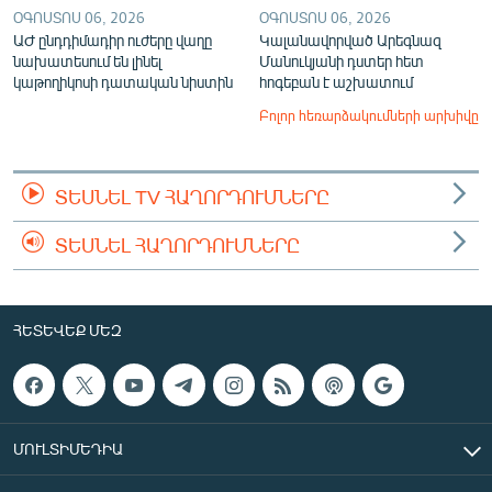
ՕԳՈՍՏՈՍ 06, 2026
ՕԳՈՍՏՈՍ 06, 2026
ԱԺ ընդդիմադիր ուժերը վաղը
Կալանավորված Արեգնազ
նախատեսում են լինել
Մանուկյանի դստեր հետ
կաթողիկոսի դատական նիստին
հոգեբան է աշխատում
Բոլոր հեռարձակումների արխիվը
ՏԵՍՆԵԼ TV ՀԱՂՈՐԴՈՒՄՆԵՐԸ
ՏԵՍՆԵԼ ՀԱՂՈՐԴՈՒՄՆԵՐԸ
ՀԵՏԵՎԵՔ ՄԵԶ
ՄՈՒԼՏԻՄԵԴԻԱ