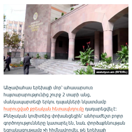
ՄԻՋԱԶԳԱՅԻՆ
ՄՇԱԿՈՒՅԹ
ՍՊՈՐՏ
ՄԵԿՆԱԲԱՆՈՒԹՅՈՒՆ
ՏՏ ԵՒ ԻՆՏԵՐՆԵՏ
ԿՈՐՈՆԱՎԻՐՈՒՍ
ԱՐԽԻՎ
ՏԵՍԱՆՅՈՒԹԵՐ
Անչափահաս երեխայի մոր՝ ահասարսուռ
ԲԱՆԱՎԵՃ
հայտարարությունից շուրջ 2 տարի անց,
ՁԳՏԵԼՈՎ ԼԱՎԱԳՈՒՅՆԻՆ
մանկապարտեզի երկու դայակների նկատմամբ
հարուցված քրեական հետապնդումը
դադարեցվել է:
ՓՈԴՔԱՍԹ
Քննչական կոմիտեից փոխանցեցին՝ անհրաժեշտ բոլոր
գործողությունները կատարել են, նաև փորձաքննության
Հայերեն
եզրակացությամբ չի հիմնավորվել, թե երեխայի