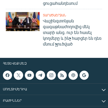
ցուցահանդեսում
ՏԱՐԱԾԱՇՐՋԱՆ
Վաշինգտոնյան
գագաթնաժողովից մեկ
տարի անց. ուր են հասել
կողմերը և ինչ հարցեր են դեռ
մնում չլուծված
ՀԵՏԵՎԵՔ ՄԵԶ
ՄՈՒԼՏԻՄԵԴԻԱ
ԲԱԺԻՆՆԵՐ