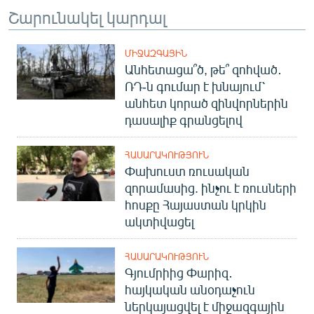
Շարունակել կարդալ
ՄԻՋԱԶԳԱՅԻՆ
Անհետացա՞ծ, թե՞ զոհված․
ՌԴ-ն գումար է խնայում՝
անհետ կորած զինվորներին
դասալիք գրանցելով
ՀԱՍԱՐԱԿՈՒԹՅՈՒՆ
Փախուստ ռուսական
զորամասից. ինչու է ռուսների
հոսքը Հայաստան կրկին
ակտիվացել
ՀԱՍԱՐԱԿՈՒԹՅՈՒՆ
Գյումրիից Փարիզ․
հայկական անօդաչուն
ներկայացվել է միջազգային