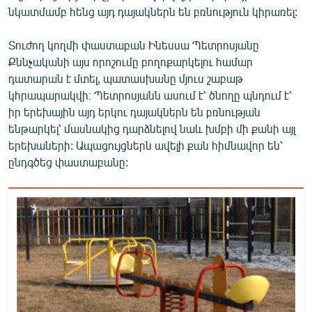
նկատմամբ հենց այդ դայակներն են բռնություն կիրառել:
English
Русский
Տուժող կողմի փաստաբան Ինեսսա Պետրոսյանը
Քննչականի այս որոշումը բողոքարկելու համար
ՀԵՏԵՎԵՔ ՄԵԶ
դատարան է մտել, պատասխանը մյուս շաբաթ
կհրապարակվի։ Պետրոսյանն ասում է՝ ծնողը պնդում է՝
իր երեխային այդ երկու դայակներն են բռնության
ենթարկել՝ մասնակից դարձնելով նաև խմբի մի քանի այլ
երեխաների: Ապացույցներն ավելի քան հիմնավոր են՝
ընդգծեց փաստաբանը:
«Ազատության» բոլոր կայքերը