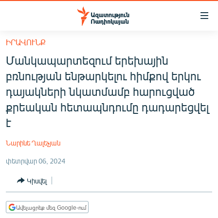
Մատչելիության
հղումներ
Անցնել
ԻՐԱՎՈՒՆՔ
հիմնական
ԱԶԱՏՈՒԹՅՈՒՆ TV
Մանկապարտեզում երեխային
բովանդակությանը
ՀԱՅԱՍՏԱՆ
Անցնել
բռնության ենթարկելու հիմքով երկու
հիմնական
ՔԱՂԱՔԱԿԱՆ
դայակների նկատմամբ հարուցված
մենյուին
ԸՆՏՐՈՒԹՅՈՒՆՆԵՐ 2026
քրեական հետապնդումը դադարեցվել
Որոնում
է
ԻՐԱՎՈՒՆՔ
ՀԱՍԱՐԱԿՈՒԹՅՈՒՆ
Նարինե Ղալեչյան
ՏՆՏԵՍՈՒԹՅՈՒՆ
փետրվար 06, 2024
ՂԱՐԱԲԱՂ
Կիսվել
ՊԱՏԵՐԱԶՄԻ 6 ՇԱԲԱԹՆԵՐԸ
ՏԱՐԱԾԱՇՐՋԱՆ
Ավելացրեք մեզ Google-ում