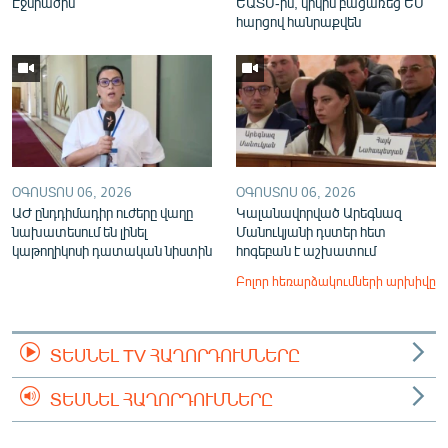
Էջմիածին
ԵԱՏՄ-ին, կրկին բացառեց ԵՄ
հարցով հանրաքվեն
ՕԳՈՍՏՈՍ 06, 2026
ՕԳՈՍՏՈՍ 06, 2026
ԱԺ ընդդիմադիր ուժերը վաղը
Կալանավորված Արեգնազ
նախատեսում են լինել
Մանուկյանի դստեր հետ
կաթողիկոսի դատական նիստին
հոգեբան է աշխատում
Բոլոր հեռարձակումների արխիվը
ՏԵՍՆԵԼ TV ՀԱՂՈՐԴՈՒՄՆԵՐԸ
ՏԵՍՆԵԼ ՀԱՂՈՐԴՈՒՄՆԵՐԸ