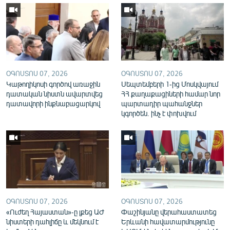
English
Русский
ՀԵՏԵՎԵՔ ՄԵԶ
ՕԳՈՍՏՈՍ 07, 2026
ՕԳՈՍՏՈՍ 07, 2026
Կաթողիկոսի գործով առաջին
Սեպտեմբերի 1-ից Մոսկվայում
դատական նիստն ավարտվեց
ՀՀ քաղաքացիների համար նոր
դատավորի ինքնաբացարկով
պարտադիր պահանջներ
կգործեն. ինչ է փոխվում
«Ազատության» բոլոր կայքերը
ՕԳՈՍՏՈՍ 07, 2026
ՕԳՈՍՏՈՍ 07, 2026
«Ուժեղ Հայաստան»-ը լքեց ԱԺ
Փաշինյանը վերահաստատեց
նիստերի դահլիճը և մեկնում է
Երևանի հավատարմությունը