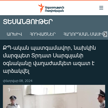
Մատչելիության
հղումներ
Անցնել
ՏԵՍԱՆՅՈՒԹԵՐ
հիմնական
ԱԶԱՏՈՒԹՅՈՒՆ TV
բովանդակությանը
ԱՐԽԻՎ
ՀՈԴՎԱԾՆԵՐ
ՀԱՂՈՐԴՄԱՆ ՄԱՍԻՆ
ՀԱՅԱՍՏԱՆ
Անցնել
հիմնական
ՔԱՂԱՔԱԿԱՆ
ՔՊ-ական պատգամավոր, նախկին
մենյուին
ԸՆՏՐՈՒԹՅՈՒՆՆԵՐ 2026
Որոնում
մարզպետ Տրդատ Սարգսյանի
ԻՐԱՎՈՒՆՔ
օգնականը վաղաժամկետ ազատ է
ՀԱՍԱՐԱԿՈՒԹՅՈՒՆ
արձակվել
ՏՆՏԵՍՈՒԹՅՈՒՆ
փետրվար 08, 2024
ՂԱՐԱԲԱՂ
ՊԱՏԵՐԱԶՄԻ 6 ՇԱԲԱԹՆԵՐԸ
ՏԱՐԱԾԱՇՐՋԱՆ