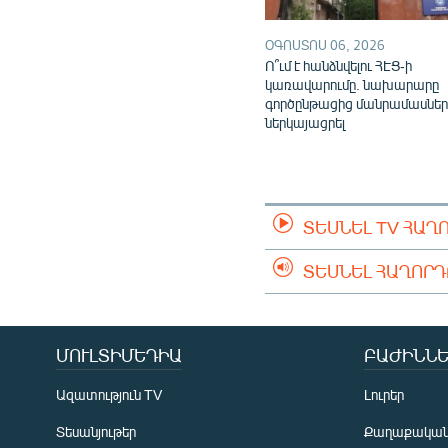
ՕԳՈՍՏՈՍ 06, 2026
Ո՞ւմ է հանձնվելու ՀԷՑ-ի
կառավարումը. նախարարը
գործընթացից մանրամասներ
ներկայացրել
ՏԵՍՆԵԼ TV ՀԱՂ
ՏԵՍՆԵԼ ՀԱՂՈՐ
ՄՈՒԼՏԻՄԵԴԻԱ
ԲԱԺԻՆՆԵ
Ազատություն TV
Լուրեր
Տեսանյութեր
Քաղաքակա