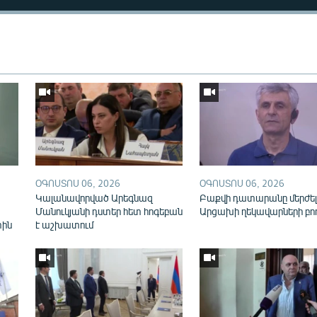
Auto
240p
360p
ՕԳՈՍՏՈՍ 06, 2026
ՕԳՈՍՏՈՍ 06, 2026
720p
1080p
Կալանավորված Արեգնազ
Բաքվի դատարանը մերժել
Մանուկյանի դստեր հետ հոգեբան
Արցախի ղեկավարների բո
տին
է աշխատում