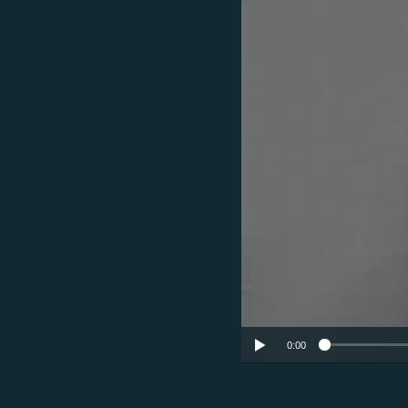
ՄԻՋԱԶԳԱՅԻՆ
ՄՇԱԿՈՒՅԹ
ՍՊՈՐՏ
ՄԵԿՆԱԲԱՆՈՒԹՅՈՒՆ
ՏՏ ԵՒ ԻՆՏԵՐՆԵՏ
ԿՈՐՈՆԱՎԻՐՈՒՍ
ԱՐԽԻՎ
ՏԵՍԱՆՅՈՒԹԵՐ
ԲԱՆԱՎԵՃ
ՁԳՏԵԼՈՎ ԼԱՎԱԳՈՒՅՆԻՆ
ՓՈԴՔԱՍԹ
0:00