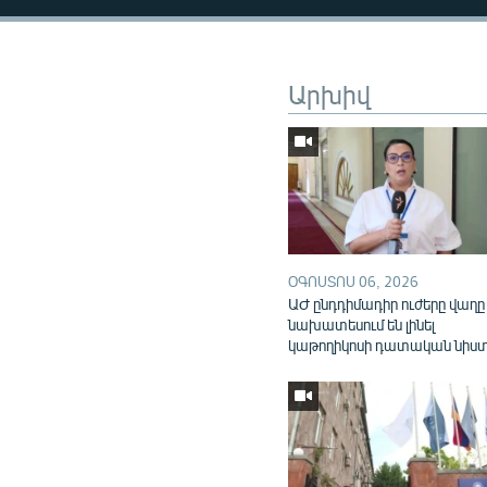
Արխիվ
ՕԳՈՍՏՈՍ 06, 2026
ԱԺ ընդդիմադիր ուժերը վաղը
նախատեսում են լինել
կաթողիկոսի դատական նիս