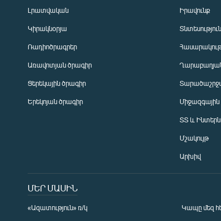
Լրատվական
Իրավունք
Կիրակնօրյա
Տնտեսությու
Ռադիոծրագրեր
Հասարակութ
Առավոտյան ծրագիր
Ղարաբաղյան
Ցերեկային ծրագիր
Տարածաշրջ
Հայերեն
Երեկոյան ծրագիր
Միջազգային
English
ՏՏ և Ինտեր
Русский
Մշակույթ
ՀԵՏԵՎԵՔ ՄԵԶ
Արխիվ
ՄԵՐ ՄԱՍԻՆ
«Ազատություն» ռ/կ
Կապը մեզ հ
«Ազատության» բոլոր կայքերը