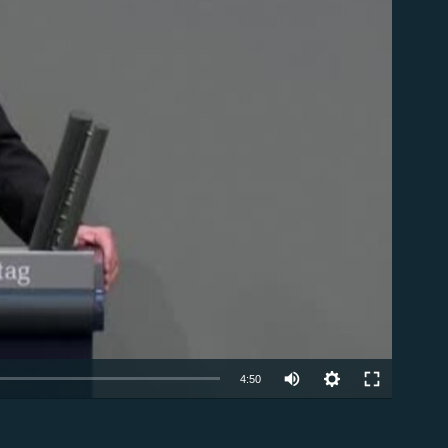
ble
Auto
4:50
240p
EMBED
360p