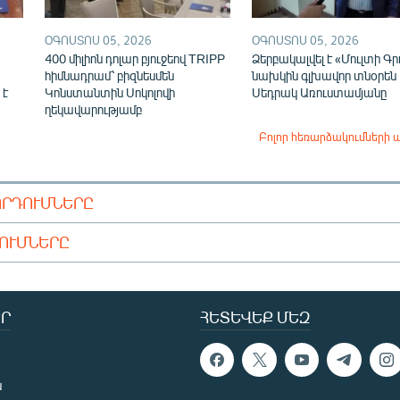
ՕԳՈՍՏՈՍ 05, 2026
ՕԳՈՍՏՈՍ 05, 2026
400 միլիոն դոլար բյուջեով TRIPP
Ձերբակալվել է «Մուլտի Գր
հիմնադրամ՝ բիզնեսմեն
նախկին գլխավոր տնօրեն
 է
Կոնստանտին Սոկոլովի
Սեդրակ Առուստամյանը
ղեկավարությամբ
Բոլոր հեռարձակումների 
ՈՐԴՈՒՄՆԵՐԸ
ԴՈՒՄՆԵՐԸ
Ր
ՀԵՏԵՎԵՔ ՄԵԶ
ն