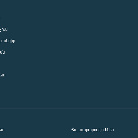
ն
յուն
 խնդիր
ան
նետ
ետ
Հայտարարություններ