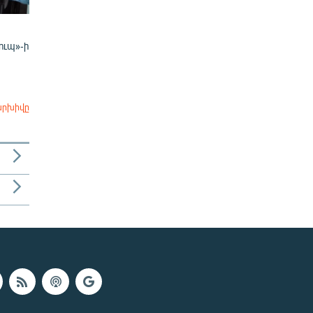
ուպ»-ի
արխիվը