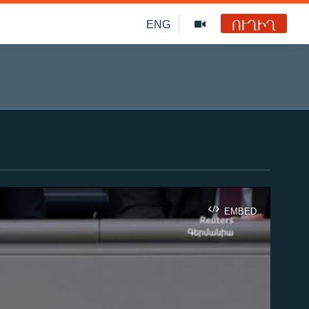
ՈՒՂԻՂ
ENG
EMBED