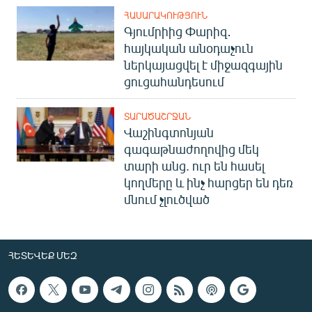
ՀԱՍԱՐԱԿՈՒԹՅՈՒՆ
Գյումրիից Փարիզ․
հայկական անօդաչուն
ներկայացվել է միջազգային
ցուցահանդեսում
ՏԱՐԱԾԱՇՐՋԱՆ
Վաշինգտոնյան
գագաթնաժողովից մեկ
տարի անց. ուր են հասել
կողմերը և ինչ հարցեր են դեռ
մնում չլուծված
ՀԵՏԵՎԵՔ ՄԵԶ