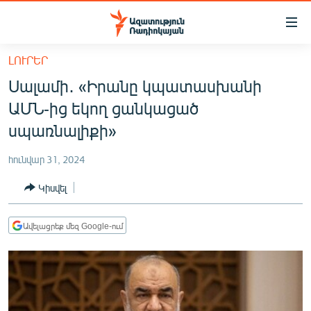
Մատչելիության
հղումներ
Անցնել
ԼՈՒՐԵՐ
հիմնական
ԱԶԱՏՈՒԹՅՈՒՆ TV
Սալամի․ «Իրանը կպատասխանի
բովանդակությանը
ՀԱՅԱՍՏԱՆ
Անցնել
ԱՄՆ-ից եկող ցանկացած
հիմնական
ՔԱՂԱՔԱԿԱՆ
սպառնալիքի»
մենյուին
ԸՆՏՐՈՒԹՅՈՒՆՆԵՐ 2026
Որոնում
հունվար 31, 2024
ԻՐԱՎՈՒՆՔ
Կիսվել
ՀԱՍԱՐԱԿՈՒԹՅՈՒՆ
ՏՆՏԵՍՈՒԹՅՈՒՆ
Ավելացրեք մեզ Google-ում
ՂԱՐԱԲԱՂ
ՊԱՏԵՐԱԶՄԻ 6 ՇԱԲԱԹՆԵՐԸ
ՏԱՐԱԾԱՇՐՋԱՆ