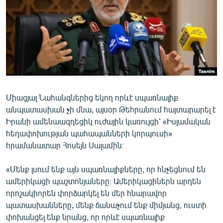
ՄԻՋԱԶԳԱՅԻՆ
ՄՇԱԿՈՒՅԹ
ՍՊՈՐՏ
ՄԵԿՆԱԲԱՆՈՒԹՅՈՒՆ
ՏՏ ԵՒ ԻՆՏԵՐՆԵՏ
Միացյալ Նահանգներից եկող որևէ սպառնալիք
ԿՈՐՈՆԱՎԻՐՈՒՍ
անպատասխան չի մնա, այսօր Թեհրանում հայտարարել է
ԱՐԽԻՎ
Իրանի ամենաազդեցիկ ուժային կառույցի՝ «Իսլամական
հեղափոխության պահապանների կորպուսի»
ՏԵՍԱՆՅՈՒԹԵՐ
հրամանատար Հոսեյն Սալամին։
ԲԱՆԱՎԵՃ
«Մենք լսում ենք այն սպառնալիքները, որ հնչեցնում են
ՁԳՏԵԼՈՎ ԼԱՎԱԳՈՒՅՆԻՆ
ամերիկացի պաշտոնյաները։ Ամերիկացիներն արդեն
ՓՈԴՔԱՍԹ
որոշակիորեն փորձարկել են մեր հնարավոր
պատասխանները, մենք ճանաչում ենք միմյանց, ուստի
Հայերեն
փոխանցել ենք նրանց, որ որևէ սպառնալիք