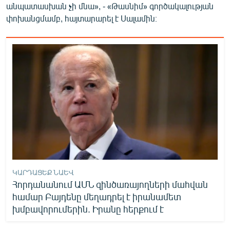
անպատասխան չի մնա», - «Թասնիմ» գործակալության
English
փոխանցմամբ, հայտարարել է Սալամին։
Русский
ՀԵՏԵՎԵՔ ՄԵԶ
«Ազատության» բոլոր կայքերը
ԿԱՐԴԱՑԵՔ ՆԱԵՎ
Հորդանանում ԱՄՆ զինծառայողների մահվան
համար Բայդենը մեղադրել է իրանամետ
խմբավորումերին. Իրանը հերքում է