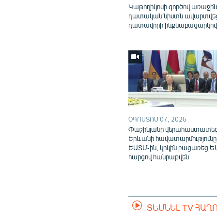
Կաթողիկոսի գործով առաջի
դատական նիստն ավարտվե
դատավորի ինքնաբացարկո
ՕԳՈՍՏՈՍ 07, 2026
Փաշինյանը վերահաստատե
Երևանի հավատարմությունը
ԵԱՏՄ-ին, կրկին բացառեց Ե
հարցով հանրաքվեն
ՏԵՍՆԵԼ TV ՀԱՂ