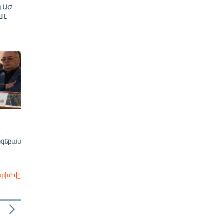
ց ԱԺ
մ է
ոգեբան
արխիվը