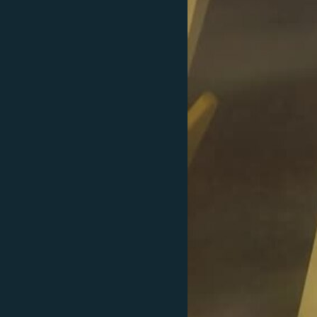
ՄԻՋԱԶԳԱՅԻՆ
ՄՇԱԿՈՒՅԹ
ՍՊՈՐՏ
ՄԵԿՆԱԲԱՆՈՒԹՅՈՒՆ
ՏՏ ԵՒ ԻՆՏԵՐՆԵՏ
ԿՈՐՈՆԱՎԻՐՈՒՍ
ԱՐԽԻՎ
ՏԵՍԱՆՅՈՒԹԵՐ
ԲԱՆԱՎԵՃ
ՁԳՏԵԼՈՎ ԼԱՎԱԳՈՒՅՆԻՆ
ՓՈԴՔԱՍԹ