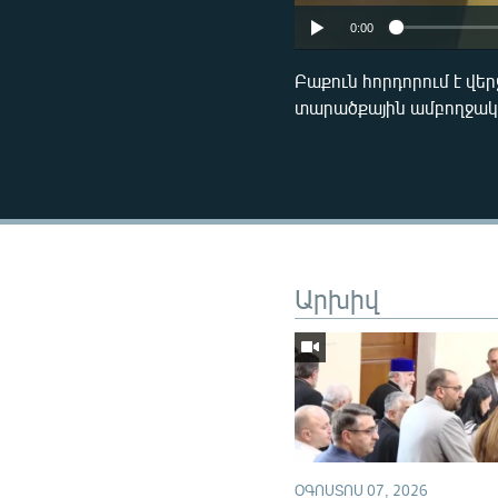
0:00
Բաքուն հորդորում է վե
տարածքային ամբողջակա
Արխիվ
ՕԳՈՍՏՈՍ 07, 2026