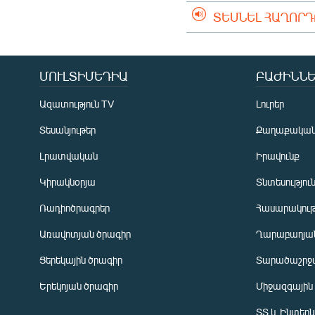
ՏԵՍՆԵԼ ՀԱՂՈՐ
ՄՈՒԼՏԻՄԵԴԻԱ
ԲԱԺԻՆՆԵ
Ազատություն TV
Լուրեր
Տեսանյութեր
Քաղաքակա
Լրատվական
Իրավունք
Կիրակնօրյա
Տնտեսությու
Ռադիոծրագրեր
Հասարակութ
Առավոտյան ծրագիր
Ղարաբաղյան
Ցերեկային ծրագիր
Տարածաշրջ
Հայերեն
Երեկոյան ծրագիր
Միջազգային
English
ՏՏ և Ինտեր