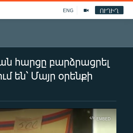
ՈՒՂԻՂ
ENG
յան հարցը բարձրացրել
մ են՝ Մայր օրենքի
EMBED