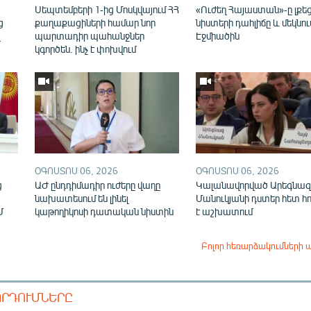
ն
Սեպտեմբերի 1-ից Մոսկվայում ՀՀ
«Ուժեղ Հայաստան»-ը լքե
ց
քաղաքացիների համար նոր
նիստերի դահլիճը և մեկնու
վ
պարտադիր պահանջներ
Էջմիածին
կգործեն. ինչ է փոխվում
ՕԳՈՍՏՈՍ 06, 2026
ՕԳՈՍՏՈՍ 06, 2026
ց
ԱԺ ընդդիմադիր ուժերը վաղը
Կալանավորված Արեգնազ
նախատեսում են լինել
Մանուկյանի դստեր հետ հ
Մ
կաթողիկոսի դատական նիստին
է աշխատում
Բոլոր հեռարձակումների 
ՈՐԴՈՒՄՆԵՐԸ