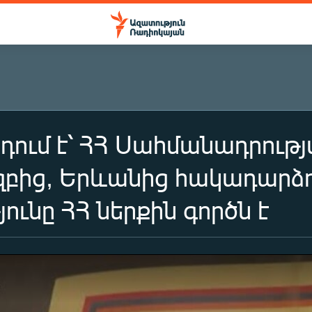
դում է՝ ՀՀ Սահմանադրութ
կզբից, Երևանից հակադարձու
ունը ՀՀ ներքին գործն է