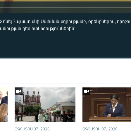
րջ դնել Հայաստանի Սահմանադրությամբ, օրենքներով, որոշո
նության դեմ ոտնձգություններին։
Auto
240p
360p
720p
1080p
ՕԳՈՍՏՈՍ 07, 2026
ՕԳՈՍՏՈՍ 07, 2026