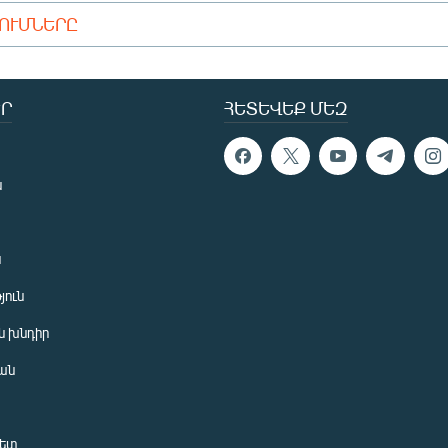
ԴՈՒՄՆԵՐԸ
Ր
ՀԵՏԵՎԵՔ ՄԵԶ
ն
ն
յուն
 խնդիր
ան
նետ