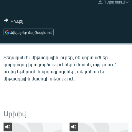
Ուղիղ հղում
ՄԻՋԱԶԳԱՅԻՆ
ՄՇԱԿՈՒՅԹ
Կիսվել
ՍՊՈՐՏ
Ավելացրեք մեզ Google-ում
ՄԵԿՆԱԲԱՆՈՒԹՅՈՒՆ
ՏՏ ԵՒ ԻՆՏԵՐՆԵՏ
Տեղական եւ միջազգային լուրեր, ռեպորտաժներ
ԿՈՐՈՆԱՎԻՐՈՒՍ
զարգացող իրադարձությունների մասին, այդ թվում՝
ԱՐԽԻՎ
ուղիղ եթերում, հարցազրույցներ, տեղական եւ
միջազգային մամուլի տեսություն:
ՏԵՍԱՆՅՈՒԹԵՐ
ԲԱՆԱՎԵՃ
ՁԳՏԵԼՈՎ ԼԱՎԱԳՈՒՅՆԻՆ
ՓՈԴՔԱՍԹ
Արխիվ
Հայերեն