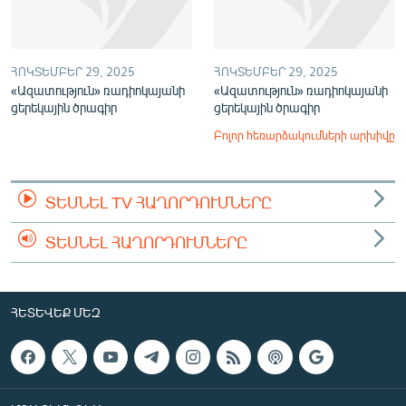
ՀՈԿՏԵՄԲԵՐ 29, 2025
ՀՈԿՏԵՄԲԵՐ 29, 2025
«Ազատություն» ռադիոկայանի
«Ազատություն» ռադիոկայանի
ցերեկային ծրագիր
ցերեկային ծրագիր
Բոլոր հեռարձակումների արխիվը
ՏԵՍՆԵԼ TV ՀԱՂՈՐԴՈՒՄՆԵՐԸ
ՏԵՍՆԵԼ ՀԱՂՈՐԴՈՒՄՆԵՐԸ
ՀԵՏԵՎԵՔ ՄԵԶ