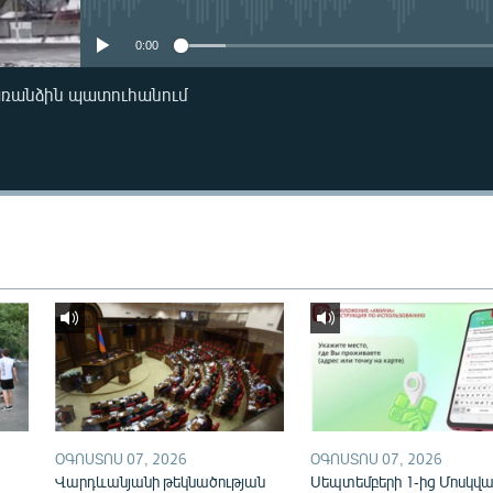
0:00
առանձին պատուհանում
ՕԳՈՍՏՈՍ 07, 2026
ՕԳՈՍՏՈՍ 07, 2026
Վարդևանյանի թեկնածության
Սեպտեմբերի 1-ից Մոսկվայ