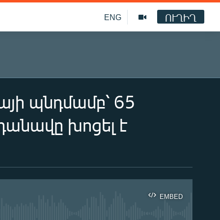
ՈՒՂԻՂ
ENG
վայի պնդմամբ՝ 65
դանավը խոցել է
EMBED
ble