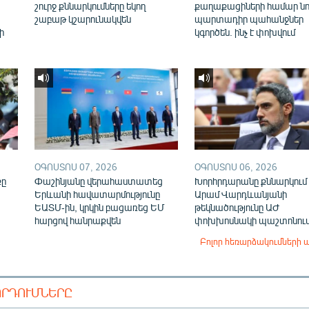
շուրջ քննարկումները եկող
քաղաքացիների համար նո
շաբաթ կշարունակվեն
պարտադիր պահանջներ
ի
կգործեն. ինչ է փոխվում
ՕԳՈՍՏՈՍ 07, 2026
ՕԳՈՍՏՈՍ 06, 2026
քը
Փաշինյանը վերահաստատեց
Խորհրդարանը քննարկում 
Երևանի հավատարմությունը
Արամ Վարդևանյանի
ԵԱՏՄ-ին, կրկին բացառեց ԵՄ
թեկնածությունը ԱԺ
հարցով հանրաքվեն
փոխխոսնակի պաշտոնու
Բոլոր հեռարձակումների 
ՈՐԴՈՒՄՆԵՐԸ