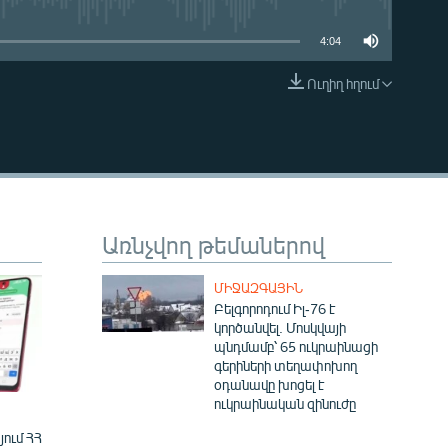
4:04
Ուղիղ հղում
EMBED
Առնչվող թեմաներով
ՄԻՋԱԶԳԱՅԻՆ
Բելգորոդում Իլ-76 է
կործանվել. Մոսկվայի
պնդմամբ՝ 65 ուկրաինացի
գերիների տեղափոխող
օդանավը խոցել է
ուկրաինական զինուժը
ում ՀՀ