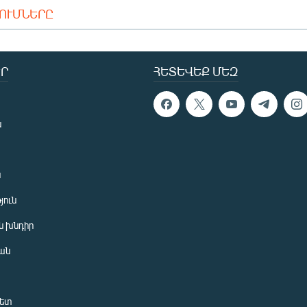
ԴՈՒՄՆԵՐԸ
Ր
ՀԵՏԵՎԵՔ ՄԵԶ
ն
ն
յուն
 խնդիր
ան
նետ