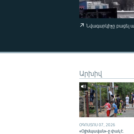
ՄԻՋԱԶԳԱՅԻՆ
ՄՇԱԿՈՒՅԹ
ՍՊՈՐՏ
Նվագարկիչը բացել 
ՄԵԿՆԱԲԱՆՈՒԹՅՈՒՆ
ՏՏ ԵՒ ԻՆՏԵՐՆԵՏ
ԿՈՐՈՆԱՎԻՐՈՒՍ
ԱՐԽԻՎ
Արխիվ
ՏԵՍԱՆՅՈՒԹԵՐ
ԲԱՆԱՎԵՃ
ՁԳՏԵԼՈՎ ԼԱՎԱԳՈՒՅՆԻՆ
ՓՈԴՔԱՍԹ
ՕԳՈՍՏՈՍ 07, 2026
«Օլիմպավան»-ը փակ է.