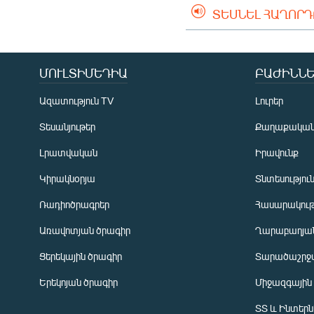
ՏԵՍՆԵԼ ՀԱՂՈՐ
ՄՈՒԼՏԻՄԵԴԻԱ
ԲԱԺԻՆՆԵ
Ազատություն TV
Լուրեր
Տեսանյութեր
Քաղաքակա
Լրատվական
Իրավունք
Կիրակնօրյա
Տնտեսությու
Ռադիոծրագրեր
Հասարակութ
Առավոտյան ծրագիր
Ղարաբաղյան
Ցերեկային ծրագիր
Տարածաշրջ
Հայերեն
Երեկոյան ծրագիր
Միջազգային
English
ՏՏ և Ինտեր