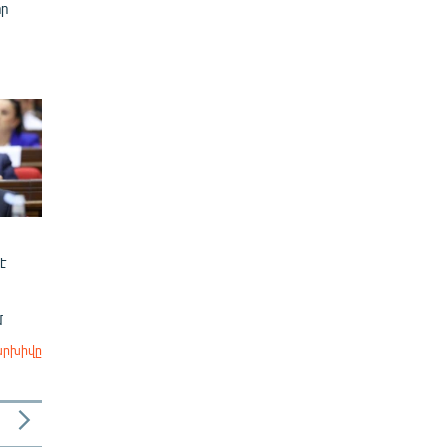
ր
է
մ
արխիվը