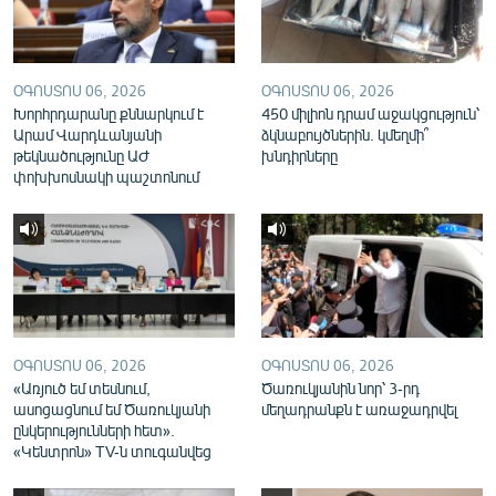
English
Русский
ՕԳՈՍՏՈՍ 06, 2026
ՕԳՈՍՏՈՍ 06, 2026
Խորհրդարանը քննարկում է
450 միլիոն դրամ աջակցություն՝
ՀԵՏԵՎԵՔ ՄԵԶ
Արամ Վարդևանյանի
ձկնաբույծներին. կմեղմի՞
թեկնածությունը ԱԺ
խնդիրները
փոխխոսնակի պաշտոնում
«Ազատության» բոլոր կայքերը
ՕԳՈՍՏՈՍ 06, 2026
ՕԳՈՍՏՈՍ 06, 2026
«Առյուծ եմ տեսնում,
Ծառուկյանին նոր՝ 3-րդ
ասոցացնում եմ Ծառուկյանի
մեղադրանքն է առաջադրվել
ընկերությունների հետ».
«Կենտրոն» TV-ն տուգանվեց