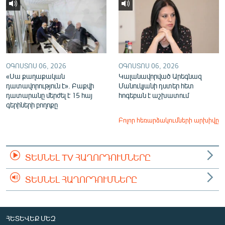
ՕԳՈՍՏՈՍ 06, 2026
ՕԳՈՍՏՈՍ 06, 2026
«Սա քաղաքական
Կալանավորված Արեգնազ
դատավորություն է». Բաքվի
Մանուկյանի դստեր հետ
դատարանը մերժել է 15 հայ
հոգեբան է աշխատում
գերիների բողոքը
Բոլոր հեռարձակումների արխիվը
ՏԵՍՆԵԼ TV ՀԱՂՈՐԴՈՒՄՆԵՐԸ
ՏԵՍՆԵԼ ՀԱՂՈՐԴՈՒՄՆԵՐԸ
ՀԵՏԵՎԵՔ ՄԵԶ