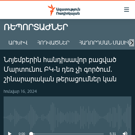
Մատչելիության
հղումներ
Անցնել
ՌԵՊՈՐՏԱԺՆԵՐ
հիմնական
ԱԶԱՏՈՒԹՅՈՒՆ TV
բովանդակությանը
ԱՐԽԻՎ
ՀՈԴՎԱԾՆԵՐ
ՀԱՂՈՐԴՄԱՆ ՄԱՍԻՆ
ՀԱՅԱՍՏԱՆ
Անցնել
հիմնական
ՔԱՂԱՔԱԿԱՆ
Նոյեմբերին հանդիսավոր բացված
մենյուին
ԸՆՏՐՈՒԹՅՈՒՆՆԵՐ 2026
Որոնում
Մարտունու ԲԿ-ն դեռ չի գործում.
ԻՐԱՎՈՒՆՔ
շինարարական թերացումներ կան
ՀԱՍԱՐԱԿՈՒԹՅՈՒՆ
հունվար 16, 2024
ՏՆՏԵՍՈՒԹՅՈՒՆ
ՂԱՐԱԲԱՂ
ՊԱՏԵՐԱԶՄԻ 6 ՇԱԲԱԹՆԵՐԸ
No media source currently available
ՏԱՐԱԾԱՇՐՋԱՆ
0:00
5:31