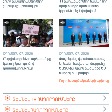
շուրջ քննարկումները եկող
ՀՀ քաղաքացիների համար նոր
շաբաթ կշարունակվեն
պարտադիր պահանջներ
կգործեն. ինչ է փոխվում
ՕԳՈՍՏՈՍ 07, 2026
ՕԳՈՍՏՈՍ 07, 2026
Ընդդիմադիրների արձագանքը
Փաշինյանը վերահաստատեց
կաթողիկոսի գործով
Երևանի հավատարմությունը
դատավարությունը
ԵԱՏՄ-ին, կրկին բացառեց ԵՄ
հարցով հանրաքվեն
Բոլոր հեռարձակումների արխիվը
ՏԵՍՆԵԼ TV ՀԱՂՈՐԴՈՒՄՆԵՐԸ
ՏԵՍՆԵԼ ՀԱՂՈՐԴՈՒՄՆԵՐԸ