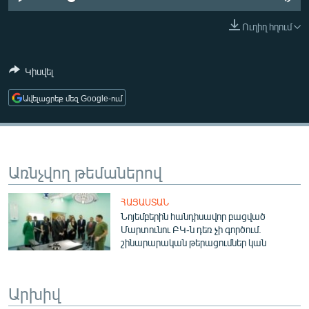
ՄԻՋԱԶԳԱՅԻՆ
Ուղիղ հղում
ՄՇԱԿՈՒՅԹ
ՍՊՈՐՏ
Կիսվել
ՄԵԿՆԱԲԱՆՈՒԹՅՈՒՆ
Ավելացրեք մեզ Google-ում
ՏՏ ԵՒ ԻՆՏԵՐՆԵՏ
ԿՈՐՈՆԱՎԻՐՈՒՍ
ԱՐԽԻՎ
Առնչվող թեմաներով
ՏԵՍԱՆՅՈՒԹԵՐ
ՀԱՅԱՍՏԱՆ
ԲԱՆԱՎԵՃ
Նոյեմբերին հանդիսավոր բացված
Մարտունու ԲԿ-ն դեռ չի գործում.
ՁԳՏԵԼՈՎ ԼԱՎԱԳՈՒՅՆԻՆ
շինարարական թերացումներ կան
ՓՈԴՔԱՍԹ
Արխիվ
Հայերեն