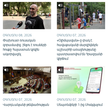
English
Русский
ՀԵՏԵՎԵՔ ՄԵԶ
ՕԳՈՍՏՈՍ 08, 2026
ՕԳՈՍՏՈՍ 07, 2026
Փախուստ ռուսական
«Օլիմպավան»-ը փակ է.
զորամասից. ինչու է ռուսների
հավաքականի մարզիկներն
հոսքը Հայաստան կրկին
աշխարհի առաջնությանը
ակտիվացել
պատրաստվում են Հրազդանի
«Ազատության» բոլոր կայքերը
կիրճում
ՕԳՈՍՏՈՍ 07, 2026
ՕԳՈՍՏՈՍ 07, 2026
Վարդևանյանի թեկնածության
Սեպտեմբերի 1-ից Մոսկվայում