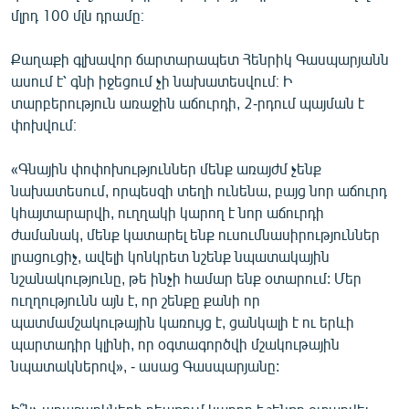
մլրդ 100 մլն դրամը։
English
Русский
Քաղաքի գլխավոր ճարտարապետ Հենրիկ Գասպարյանն
ասում է՝ գնի իջեցում չի նախատեսվում։ Ի
ՀԵՏԵՎԵՔ ՄԵԶ
տարբերություն առաջին աճուրդի, 2-րդում պայման է
փոխվում։
«Գնային փոփոխություններ մենք առայժմ չենք
նախատեսում, որպեսզի տեղի ունենա, բայց նոր աճուրդ
կհայտարարվի, ուղղակի կարող է նոր աճուրդի
«Ազատության» բոլոր կայքերը
ժամանակ, մենք կատարել ենք ուսումնասիրություններ
լրացուցիչ, ավելի կոնկրետ նշենք նպատակային
նշանակությունը, թե ինչի համար ենք օտարում: Մեր
ուղղությունն այն է, որ շենքը քանի որ
պատմամշակութային կառույց է, ցանկալի է ու երևի
պարտադիր կլինի, որ օգտագործվի մշակութային
նպատակներով», - ասաց Գասպարյանը: