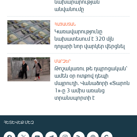
նախարարության
անվանումը
ՀԱՅԱՍՏԱՆ
Կառավարությունը
նախատեսում է 320 մլն
դոլարի նոր վարկեր վերցնել
ՄԱՐԶԵՐ
Թոշակառու թե դպրոցական՝
ամեն օր ոտքով դեպի
մայրուղի. Վանաձորի «Տարոն
1»-ը 3 ամիս առանց
տրանսպորտի է
ՀԵՏԵՎԵՔ ՄԵԶ