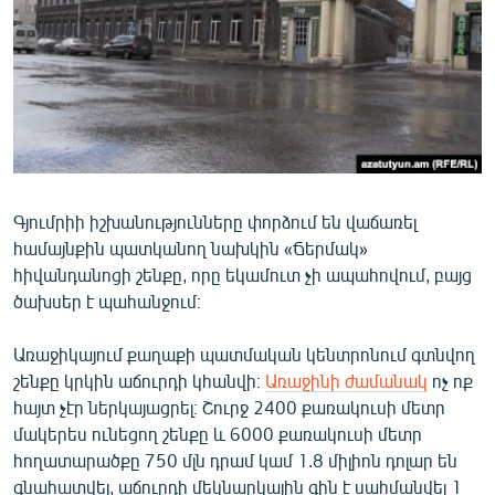
ՄԻՋԱԶԳԱՅԻՆ
ՄՇԱԿՈՒՅԹ
ՍՊՈՐՏ
ՄԵԿՆԱԲԱՆՈՒԹՅՈՒՆ
ՏՏ ԵՒ ԻՆՏԵՐՆԵՏ
ԿՈՐՈՆԱՎԻՐՈՒՍ
Գյումրիի իշխանությունները փորձում են վաճառել
համայնքին պատկանող նախկին «Ճերմակ»
ԱՐԽԻՎ
հիվանդանոցի շենքը, որը եկամուտ չի ապահովում, բայց
ՏԵՍԱՆՅՈՒԹԵՐ
ծախսեր է պահանջում։
ԲԱՆԱՎԵՃ
Առաջիկայում քաղաքի պատմական կենտրոնում գտնվող
ՁԳՏԵԼՈՎ ԼԱՎԱԳՈՒՅՆԻՆ
շենքը կրկին աճուրդի կհանվի։
Առաջինի ժամանակ
ոչ ոք
հայտ չէր ներկայացրել։ Շուրջ 2400 քառակուսի մետր
ՓՈԴՔԱՍԹ
մակերես ունեցող շենքը և 6000 քառակուսի մետր
հողատարածքը 750 մլն դրամ կամ 1.8 միլիոն դոլար են
Հայերեն
գնահատվել, աճուրդի մեկնարկային գին է սահմանվել 1