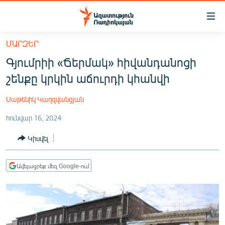
Մատչելիության
հղումներ
Անցնել
ՄԱՐԶԵՐ
հիմնական
ԱԶԱՏՈՒԹՅՈՒՆ TV
Գյումրիի «Ճերմակ» հիվանդանոցի
բովանդակությանը
ՀԱՅԱՍՏԱՆ
Անցնել
շենքը կրկին աճուրդի կհանվի
հիմնական
ՔԱՂԱՔԱԿԱՆ
մենյուին
Սաթենիկ Կաղզվանցյան
ԸՆՏՐՈՒԹՅՈՒՆՆԵՐ 2026
Որոնում
հունվար 16, 2024
ԻՐԱՎՈՒՆՔ
Կիսվել
ՀԱՍԱՐԱԿՈՒԹՅՈՒՆ
ՏՆՏԵՍՈՒԹՅՈՒՆ
Ավելացրեք մեզ Google-ում
ՂԱՐԱԲԱՂ
ՊԱՏԵՐԱԶՄԻ 6 ՇԱԲԱԹՆԵՐԸ
ՏԱՐԱԾԱՇՐՋԱՆ