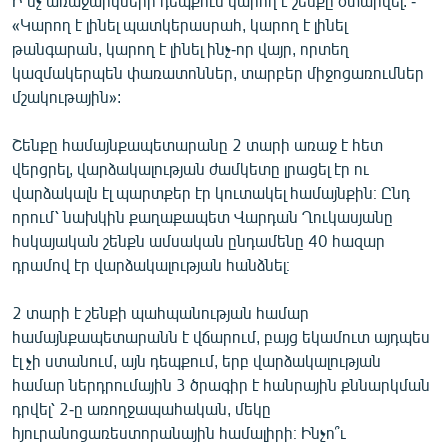
Ի՞նչ առաջարկների դեպքում կարող է շենքը օտարվել. -
«Կարող է լինել պատկերասրահ, կարող է լինել
թանգարան, կարող է լինել ինչ-որ վայր, որտեղ
կազմակերպեն փառատոններ, տարբեր միջոցառումներ
մշակութային»:
Շենքը համայնքապետարանը 2 տարի առաջ է հետ
վերցրել, վարձակալության ժամկետը լրացել էր ու
վարձակալն էլ պարտքեր էր կուտակել համայնքին։ Ընդ
որում՝ նախկին քաղաքապետ Վարդան Ղուկասյանը
հսկայական շենքն ամսական ընդամենը 40 հազար
դրամով էր վարձակալության հանձնել։
2 տարի է շենքի պահպանության համար
համայնքապետարանն է վճարում, բայց եկամուտ այդպես
էլ չի ստանում, այն դեպքում, երբ վարձակալության
համար ներդրումային 3 ծրագիր է հանրային քննարկման
դրվել՝ 2-ը առողջապահական, մեկը
հյուրանոցառեստորանային համալիրի։ Ինչո՞ւ