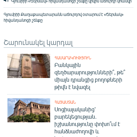
Գյումրիի «Ճերմակ» հիվանդանոցի շենքը կրկին աճուրդի կհանվի
Գյումրիի Քաղաքապետարանն աճուրդով օտարում է «Ճերմակ»
հիվանդանոցի շենքը
Շարունակել կարդալ
ՀԱՍԱՐԱԿՈՒԹՅՈՒՆ
Բանկային
զեղծարարությունների՞, թե՞
միայն դրանցից բողոքների
թիվն է նվազել
ՀԱՅԱՍՏԱՆ
Սոցիալականից՝
բարեկեցության.
իշխանությունը փոխո՞ւմ է
հանձնաժողովի և