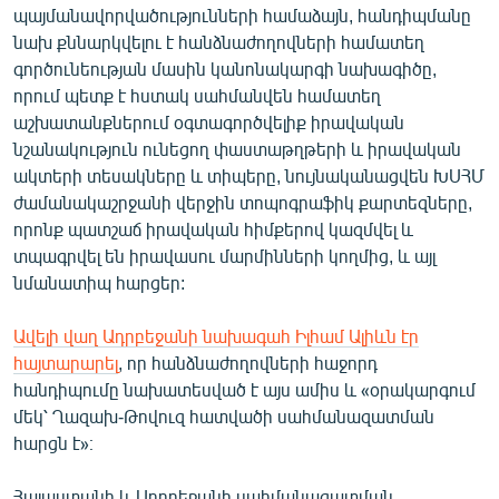
պայմանավորվածությունների համաձայն, հանդիպմանը
English
նախ քննարկվելու է հանձնաժողովների համատեղ
Русский
գործունեության մասին կանոնակարգի նախագիծը,
որում պետք է հստակ սահմանվեն համատեղ
ՀԵՏԵՎԵՔ ՄԵԶ
աշխատանքներում օգտագործվելիք իրավական
նշանակություն ունեցող փաստաթղթերի և իրավական
ակտերի տեսակները և տիպերը, նույնականացվեն ԽՍՀՄ
ժամանակաշրջանի վերջին տոպոգրաֆիկ քարտեզները,
որոնք պատշաճ իրավական հիմքերով կազմվել և
տպագրվել են իրավասու մարմինների կողմից, և այլ
«Ազատության» բոլոր կայքերը
նմանատիպ հարցեր:
Ավելի վաղ Ադրբեջանի նախագահ Իլհամ Ալիևն էր
հայտարարել
, որ հանձնաժողովների հաջորդ
հանդիպումը նախատեսված է այս ամիս և «օրակարգում
մեկ՝ Ղազախ-Թովուզ հատվածի սահմանազատման
հարցն է»։
Հայաստանի և Ադրբեջանի սահմանազատման