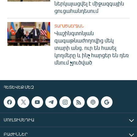
ներկայացվել է միջազգային
ցուցահանդեսում
ՏԱՐԱԾԱՇՐՋԱՆ
Վաշինգտոնյան
գագաթնաժողովից մեկ
տարի անց. ուր են հասել
կողմերը և ինչ հարցեր են դեռ
մնում չլուծված
ՀԵՏԵՎԵՔ ՄԵԶ
ՄՈՒԼՏԻՄԵԴԻԱ
ԲԱԺԻՆՆԵՐ