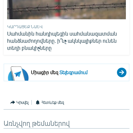
ԿԱՐԴԱՑԵՔ ՆԱԵՎ
Սահմանին հանդիպեցին սահմանազատման
հանձնաժողովները. ի՞նչ ակնկալիքներ ունեն
տեղի բնակիչները
Միացիր մեզ
Տելեգրամում
Կիսվել
Հետևեք մեզ
Առնչվող թեմաներով