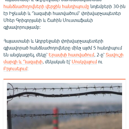
հանձնաժողովների վերջին հանդիպումը
նոյեմբերի 30-ին
էր Իջևանի և Ղազախի հատվածում՝ փոխվարչապետեր
Մհեր Գրիգորյանի և Շահին Մուստաֆաևի
գլխավորությամբ:
Հայաստանի և Ադրբեջանի փոխվարչապետերի
գլխավորած հանձնաժողովները մինչ այժմ 5 հանդիպում
են անցկացրել, մեկը՝
Երասխի հատվածում
, 2-ը՝
Տավուշի
մարզի և Ղազախի
, մեկական էլ՝
Մոսկվայում
ու
Բրյուսելում
։