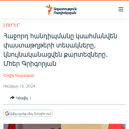
Մատչելիության
հղումներ
Անցնել
ԼՈՒՐԵՐ
հիմնական
ԱԶԱՏՈՒԹՅՈՒՆ TV
Հաջորդ հանդիպմանը կսահմանվեն
բովանդակությանը
ՀԱՅԱՍՏԱՆ
Անցնել
փաստաթղթերի տեսակները,
հիմնական
ՔԱՂԱՔԱԿԱՆ
կնույնականացվեն քարտեզները․
մենյուին
ԸՆՏՐՈՒԹՅՈՒՆՆԵՐ 2026
Մհեր Գրիգորյան
Որոնում
ԻՐԱՎՈՒՆՔ
Շողիկ Գալստյան
ՀԱՍԱՐԱԿՈՒԹՅՈՒՆ
հունվար 15, 2024
ՏՆՏԵՍՈՒԹՅՈՒՆ
Կիսվել
ՂԱՐԱԲԱՂ
ՊԱՏԵՐԱԶՄԻ 6 ՇԱԲԱԹՆԵՐԸ
Ավելացրեք մեզ Google-ում
ՏԱՐԱԾԱՇՐՋԱՆ