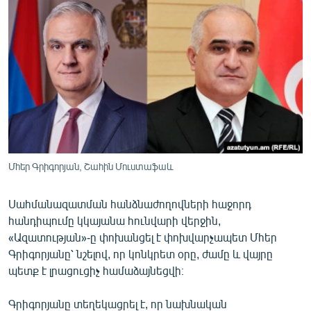
ՄԻՋԱԶԳԱՅԻՆ
ՄՇԱԿՈՒՅԹ
ՍՊՈՐՏ
ՄԵԿՆԱԲԱՆՈՒԹՅՈՒՆ
ՏՏ ԵՒ ԻՆՏԵՐՆԵՏ
ԿՈՐՈՆԱՎԻՐՈՒՍ
ԱՐԽԻՎ
Մհեր Գրիգորյան, Շահին Մուստաֆաև
ՏԵՍԱՆՅՈՒԹԵՐ
Սահմանազատման հանձնաժողովների հաջորդ
ԲԱՆԱՎԵՃ
հանդիպումը կկայանա հունվարի վերջին,
ՁԳՏԵԼՈՎ ԼԱՎԱԳՈՒՅՆԻՆ
«Ազատության»-ը փոխանցել է փոխվարչապետ Մհեր
Գրիգորյանը՝ նշելով, որ կոնկրետ օրը, ժամը և վայրը
ՓՈԴՔԱՍԹ
պետք է լրացուցիչ համաձայնեցվի։
Հայերեն
Գրիգորյանը տեղեկացրել է, որ նախնական