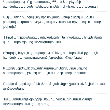
Կառավարությունը հաստատեց ՀՀ-ի և Ադրբեջանի
սահմանազատման հանձնաժողովների միջև աշխատակարգը
Անկլավների հարցով կողմերը միմյանց պետք է ներկայացնեն
իրավական փաստաթղթեր, ապա քննարկեն՝ որքանով են դրանք
լեգիտիմ
ՀՀ-ում ադրբեջանական անկլավների ի՞նչ իրավական հիմքեր կան.
կառավարությունից արձագանքում են
«Բաքվից հնչող հայտարարությունները համարում եմ լրջագույն
հարված խաղաղության գործընթացին»․ Փաշինյան
Բաքուն մերժում է Երևանի առաջարկները, մյուս կողմից
հայտարարում, թե կողմ է պայմանագրի ստորագրմանը
Բաքվում զարմացած են «Արևմտյան Ադրբեջանի» թեմային Երևանի
արձագանքից
Հայաստանն ութ գյուղերը վերադարձնելու խոստում չի տվել.
արձագանքում են իշխող ուժից