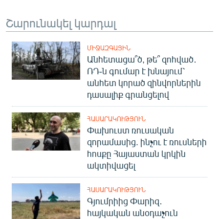
Շարունակել կարդալ
ՄԻՋԱԶԳԱՅԻՆ
Անհետացա՞ծ, թե՞ զոհված․
ՌԴ-ն գումար է խնայում՝
անհետ կորած զինվորներին
դասալիք գրանցելով
ՀԱՍԱՐԱԿՈՒԹՅՈՒՆ
Փախուստ ռուսական
զորամասից. ինչու է ռուսների
հոսքը Հայաստան կրկին
ակտիվացել
ՀԱՍԱՐԱԿՈՒԹՅՈՒՆ
Գյումրիից Փարիզ․
հայկական անօդաչուն