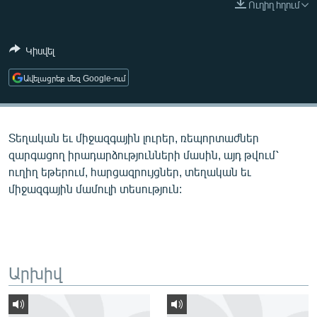
Ուղիղ հղում
ՄԻՋԱԶԳԱՅԻՆ
ՄՇԱԿՈՒՅԹ
Կիսվել
ՍՊՈՐՏ
Ավելացրեք մեզ Google-ում
ՄԵԿՆԱԲԱՆՈՒԹՅՈՒՆ
ՏՏ ԵՒ ԻՆՏԵՐՆԵՏ
Տեղական եւ միջազգային լուրեր, ռեպորտաժներ
ԿՈՐՈՆԱՎԻՐՈՒՍ
զարգացող իրադարձությունների մասին, այդ թվում՝
ԱՐԽԻՎ
ուղիղ եթերում, հարցազրույցներ, տեղական եւ
միջազգային մամուլի տեսություն:
ՏԵՍԱՆՅՈՒԹԵՐ
ԲԱՆԱՎԵՃ
ՁԳՏԵԼՈՎ ԼԱՎԱԳՈՒՅՆԻՆ
ՓՈԴՔԱՍԹ
Արխիվ
Հայերեն