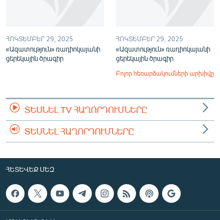
ՀՈԿՏԵՄԲԵՐ 29, 2025
ՀՈԿՏԵՄԲԵՐ 29, 2025
«Ազատություն» ռադիոկայանի
«Ազատություն» ռադիոկայանի
ցերեկային ծրագիր
ցերեկային ծրագիր
Բոլոր հեռարձակումների արխիվը
ՏԵՍՆԵԼ TV ՀԱՂՈՐԴՈՒՄՆԵՐԸ
ՏԵՍՆԵԼ ՀԱՂՈՐԴՈՒՄՆԵՐԸ
ՀԵՏԵՎԵՔ ՄԵԶ