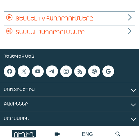
ՏԵՍՆԵԼ TV ՀԱՂՈՐԴՈՒՄՆԵՐԸ
ՏԵՍՆԵԼ ՀԱՂՈՐԴՈՒՄՆԵՐԸ
ՀԵՏԵՎԵՔ ՄԵԶ
ՄՈՒԼՏԻՄԵԴԻԱ
ԲԱԺԻՆՆԵՐ
ՄԵՐ ՄԱՍԻՆ
ՈՒՂԻՂ
ENG
«Ազատ Եվրոպա/Ազատություն» ռադիոկայան © 2026