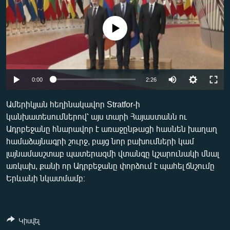
ՄԻՋԱԶԳԱՅԻՆ
ՄՇԱԿՈՒՅԹ
No media source currently available
ՍՊՈՐՏ
ՄԵԿՆԱԲԱՆՈՒԹՅՈՒՆ
Auto
0:00
2:26
ՏՏ ԵՒ ԻՆՏԵՐՆԵՏ
240p
ԿՈՐՈՆԱՎԻՐՈՒՍ
Ամերիկյան հեղինակավոր Stratfor-ի
կանխատեսումներով՝ այս տարի Հայաստանն ու
360p
ԱՐԽԻՎ
Ադրբեջանը հնարավոր է առաջընթացի հասնեն խաղաղ
480p
ՏԵՍԱՆՅՈՒԹԵՐ
Auto
240p
360p
480p
համաձայնագրի շուրջ, բայց նոր բախումների կամ
լայնամասշտաբ պատերազմի վտանգը կշարունակի մնալ
720p
ԲԱՆԱՎԵՃ
720p
1080p
առկախ, քանի որ Ադրբեջանը փորձում է պահել ճնշումը
1080p
ՁԳՏԵԼՈՎ ԼԱՎԱԳՈՒՅՆԻՆ
Երևանի նկատմամբ։
ՓՈԴՔԱՍԹ
Հայերեն
Կիսվել