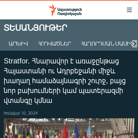
Մատչելիության
հղումներ
Անցնել
ՏԵՍԱՆՅՈՒԹԵՐ
հիմնական
ԱԶԱՏՈՒԹՅՈՒՆ TV
բովանդակությանը
ԱՐԽԻՎ
ՀՈԴՎԱԾՆԵՐ
ՀԱՂՈՐԴՄԱՆ ՄԱՍԻՆ
ՀԱՅԱՍՏԱՆ
Անցնել
հիմնական
ՔԱՂԱՔԱԿԱՆ
Stratfor. Հնարավոր է առաջընթաց
մենյուին
ԸՆՏՐՈՒԹՅՈՒՆՆԵՐ 2026
Որոնում
Հայաստանի ու Ադրբեջանի միջև
ԻՐԱՎՈՒՆՔ
խաղաղ համաձայնագրի շուրջ, բայց
ՀԱՍԱՐԱԿՈՒԹՅՈՒՆ
նոր բախումների կամ պատերազմի
վտանգը կմնա
ՏՆՏԵՍՈՒԹՅՈՒՆ
ՂԱՐԱԲԱՂ
հունվար 10, 2024
ՊԱՏԵՐԱԶՄԻ 6 ՇԱԲԱԹՆԵՐԸ
ՏԱՐԱԾԱՇՐՋԱՆ