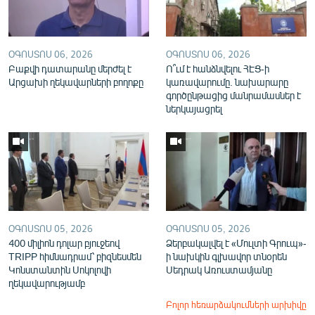
ՕԳՈՍՏՈՍ 06, 2026
ՕԳՈՍՏՈՍ 06, 2026
Բաքվի դատարանը մերժել է
Ո՞ւմ է հանձնվելու ՀԷՑ-ի
Արցախի ղեկավարների բողոքը
կառավարումը. նախարարը
գործընթացից մանրամասներ է
ներկայացրել
ՕԳՈՍՏՈՍ 05, 2026
ՕԳՈՍՏՈՍ 05, 2026
400 միլիոն դոլար բյուջեով
Ձերբակալվել է «Մուլտի Գրուպ»-
TRIPP հիմնադրամ՝ բիզնեսմեն
ի նախկին գլխավոր տնօրեն
Կոնստանտին Սոկոլովի
Սեդրակ Առուստամյանը
ղեկավարությամբ
Բոլոր հեռարձակումների արխիվը