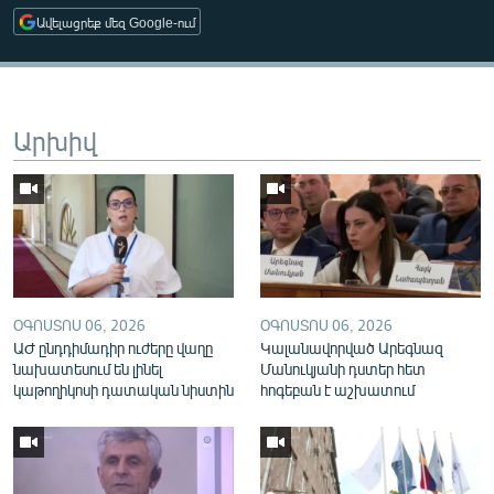
English
Ավելացրեք մեզ Google-ում
Русский
ՀԵՏԵՎԵՔ ՄԵԶ
Արխիվ
«Ազատության» բոլոր կայքերը
ՕԳՈՍՏՈՍ 06, 2026
ՕԳՈՍՏՈՍ 06, 2026
ԱԺ ընդդիմադիր ուժերը վաղը
Կալանավորված Արեգնազ
նախատեսում են լինել
Մանուկյանի դստեր հետ
կաթողիկոսի դատական նիստին
հոգեբան է աշխատում