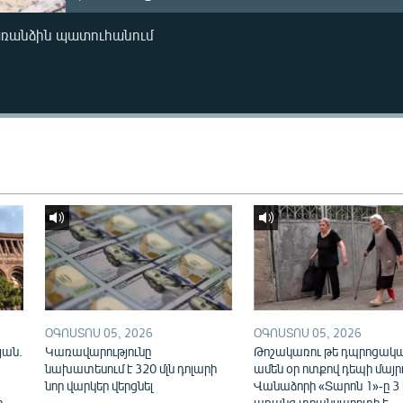
առանձին պատուհանում
ՕԳՈՍՏՈՍ 05, 2026
ՕԳՈՍՏՈՍ 05, 2026
յան.
Կառավարությունը
Թոշակառու թե դպրոցակա
նախատեսում է 320 մլն դոլարի
ամեն օր ոտքով դեպի մայր
նոր վարկեր վերցնել
Վանաձորի «Տարոն 1»-ը 3
ը
առանց տրանսպորտի է