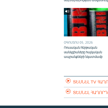
ՕԳՈՍՏՈՍ 05, 2026
Ռուսական հերթական
սանկցիաները հայկական
ապրանքների նկատմամբ
ՏԵՍՆԵԼ TV ՀԱՂ
ՏԵՍՆԵԼ ՀԱՂՈՐ