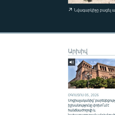
ՄԻՋԱԶԳԱՅԻՆ
ՄՇԱԿՈՒՅԹ
Նվագարկիչը բացել 
ՍՊՈՐՏ
ՄԵԿՆԱԲԱՆՈՒԹՅՈՒՆ
ՏՏ ԵՒ ԻՆՏԵՐՆԵՏ
ԿՈՐՈՆԱՎԻՐՈՒՍ
Արխիվ
ԱՐԽԻՎ
ՏԵՍԱՆՅՈՒԹԵՐ
ԲԱՆԱՎԵՃ
ՁԳՏԵԼՈՎ ԼԱՎԱԳՈՒՅՆԻՆ
ՓՈԴՔԱՍԹ
ՕԳՈՍՏՈՍ 05, 2026
Սոցիալականից՝ բարեկեցութ
իշխանությունը փոխո՞ւմ է
հանձնաժողովի և
նախարարության անվանում