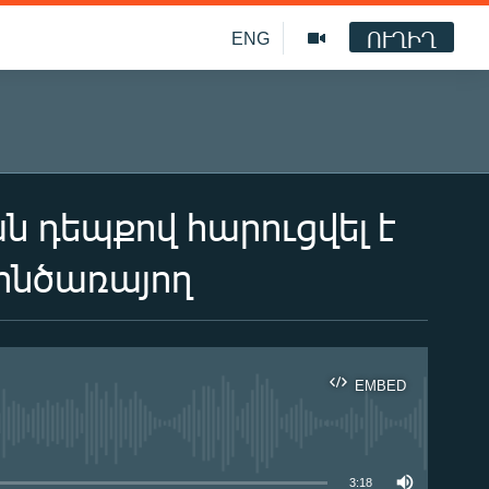
ՈՒՂԻՂ
ENG
 դեպքով հարուցվել է
զինծառայող
EMBED
ble
3:18