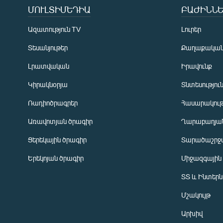
ՄՈՒԼՏԻՄԵԴԻԱ
ԲԱԺԻՆՆԵ
Ազատություն TV
Լուրեր
Տեսանյութեր
Քաղաքակա
Լրատվական
Իրավունք
Կիրակնօրյա
Տնտեսությու
Ռադիոծրագրեր
Հասարակութ
Առավոտյան ծրագիր
Ղարաբաղյան
Ցերեկային ծրագիր
Տարածաշրջ
Հայերեն
Երեկոյան ծրագիր
Միջազգային
English
ՏՏ և Ինտեր
Русский
Մշակույթ
ՀԵՏԵՎԵՔ ՄԵԶ
Արխիվ