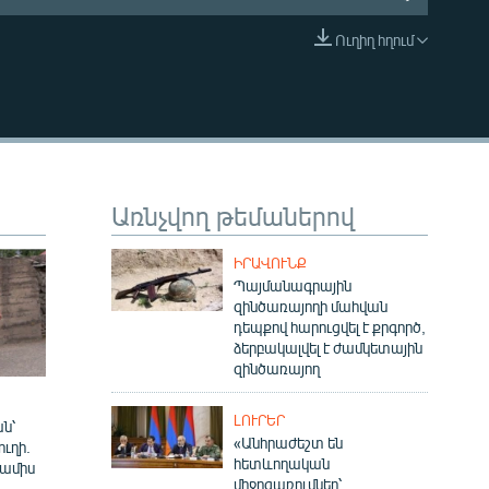
Ուղիղ հղում
EMBED
Առնչվող թեմաներով
ԻՐԱՎՈՒՆՔ
Պայմանագրային
զինծառայողի մահվան
դեպքով հարուցվել է քրգործ,
ձերբակալվել է ժամկետային
զինծառայող
ԼՈՒՐԵՐ
ն՝
«Անհրաժեշտ են
ուղի.
հետևողական
 ամիս
միջոցառումներ՝