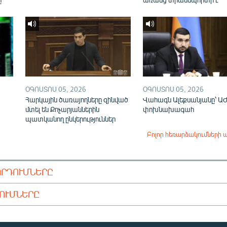
ՕԳՈՍՏՈՍ 05, 2026
ՕԳՈՍՏՈՍ 05, 2026
Հարկային ծառայողները զինված
Վահագն Ալեքսանյանը՝ Ա
մտել են Քոչարյաններին
փոխնախագահ
պատկանող ընկերություններ
Բոլոր հեռարձակումների 
ՈՐԴՈՒՄՆԵՐԸ
ԴՈՒՄՆԵՐԸ