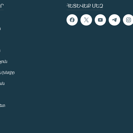
Ր
ՀԵՏԵՎԵՔ ՄԵԶ
ն
ն
յուն
 խնդիր
ան
նետ