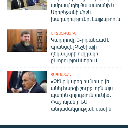
ամրապնդել Հայաստանի և
Ադրբեջանի միջև
խաղաղությունը. Լայթսթոուն
ՄԻՋԱԶԳԱՅԻՆ
Կադիրովը 3-րդ անգամ է
գրանցվել Չեչնիայի
ղեկավարի ուղղակի
ընտրություններում
ՀԱՅԱՍՏԱՆ
«Չենք կարող հանրաքվե
անել հարցի շուրջ, որն այս
պահին գոյություն չունի»․
Փաշինյանը՝ ԵՄ
անդամակցության մասին