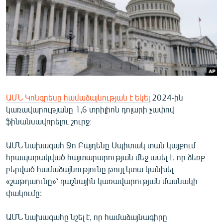
ՄԻՋԱԶԳԱՅԻՆ
ՄՇԱԿՈՒՅԹ
ՍՊՈՐՏ
ՄԵԿՆԱԲԱՆՈՒԹՅՈՒՆ
ՏՏ ԵՒ ԻՆՏԵՐՆԵՏ
ԱՄՆ Կոնգրեսը համաձայնության է եկել
2024-ին
ԿՈՐՈՆԱՎԻՐՈՒՍ
կառավարությանը 1,6 տրիլիոն դոլարի չափով
ԱՐԽԻՎ
ֆինանսավորելու շուրջ։
ՏԵՍԱՆՅՈՒԹԵՐ
ԱՄՆ նախագահ Ջո Բայդենը Սպիտակ տան կայքում
ԲԱՆԱՎԵՃ
հրապարակված հայտարարության մեջ ասել է, որ ձեռք
բերված համաձայնությունը թույլ կտա կանխել
ՁԳՏԵԼՈՎ ԼԱՎԱԳՈՒՅՆԻՆ
«շաթդաունը»՝ դաշնային կառավարության մասնակի
ՓՈԴՔԱՍԹ
փակումը:
Հայերեն
ԱՄՆ նախագահը նշել է, որ համաձայնագիրը