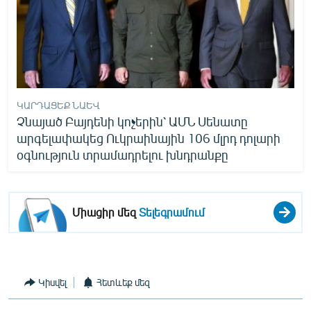
ԿԱՐԴԱՑԵՔ ՆԱԵՎ
Չնայած Բայդենի կոչերին՝ ԱՄՆ Սենատը
արգելափակեց Ուկրաինային 106 մլրդ դոլարի
օգնություն տրամադրելու խնդրանքը
Միացիր մեզ
Տելեգրամում
Կիսվել
Հետևեք մեզ