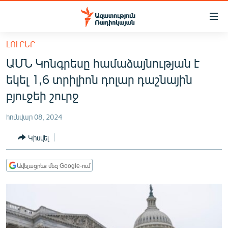
Մատչելիության
հղումներ
Անցնել
ԼՈՒՐԵՐ
հիմնական
ԱԶԱՏՈՒԹՅՈՒՆ TV
ԱՄՆ Կոնգրեսը համաձայնության է
բովանդակությանը
ՀԱՅԱՍՏԱՆ
Անցնել
եկել 1,6 տրիլիոն դոլար դաշնային
հիմնական
ՔԱՂԱՔԱԿԱՆ
բյուջեի շուրջ
մենյուին
ԸՆՏՐՈՒԹՅՈՒՆՆԵՐ 2026
Որոնում
հունվար 08, 2024
ԻՐԱՎՈՒՆՔ
Կիսվել
ՀԱՍԱՐԱԿՈՒԹՅՈՒՆ
ՏՆՏԵՍՈՒԹՅՈՒՆ
Ավելացրեք մեզ Google-ում
ՂԱՐԱԲԱՂ
ՊԱՏԵՐԱԶՄԻ 6 ՇԱԲԱԹՆԵՐԸ
ՏԱՐԱԾԱՇՐՋԱՆ