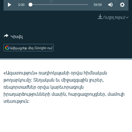
ՄԻՋԱԶԳԱՅԻՆ
0:00
59:59
ՄՇԱԿՈՒՅԹ
Ուղիղ հղում
ՍՊՈՐՏ
Կիսվել
ՄԵԿՆԱԲԱՆՈՒԹՅՈՒՆ
ՏՏ ԵՒ ԻՆՏԵՐՆԵՏ
Ավելացրեք մեզ Google-ում
ԿՈՐՈՆԱՎԻՐՈՒՍ
ԱՐԽԻՎ
«Ազատություն» ռադիոկայանի օրվա հիմնական
ՏԵՍԱՆՅՈՒԹԵՐ
թողարկումը: Տեղական եւ միջազգային լուրեր,
ռեպորտաժներ օրվա կարեւորագույն
ԲԱՆԱՎԵՃ
իրադարձությունների մասին, հարցազրույցներ, մամուլի
ՁԳՏԵԼՈՎ ԼԱՎԱԳՈՒՅՆԻՆ
տեսություն:
ՓՈԴՔԱՍԹ
Հայերեն