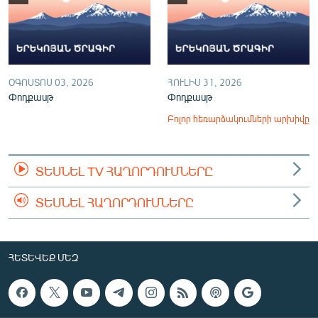
ՕԳՈՍՏՈՍ 03, 2026
ՀՈՒԼԻՍ 31, 2026
Փոդքասթ
Փոդքասթ
Բոլոր հեռարձակումների արխիվը
ՏԵՍՆԵԼ TV ՀԱՂՈՐԴՈՒՄՆԵՐԸ
ՏԵՍՆԵԼ ՀԱՂՈՐԴՈՒՄՆԵՐԸ
ՀԵՏԵՎԵՔ ՄԵԶ