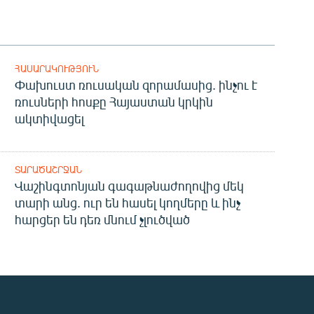
ՀԱՍԱՐԱԿՈՒԹՅՈՒՆ
Փախուստ ռուսական զորամասից. ինչու է
ռուսների հոսքը Հայաստան կրկին
ակտիվացել
ՏԱՐԱԾԱՇՐՋԱՆ
Վաշինգտոնյան գագաթնաժողովից մեկ
տարի անց. ուր են հասել կողմերը և ինչ
հարցեր են դեռ մնում չլուծված