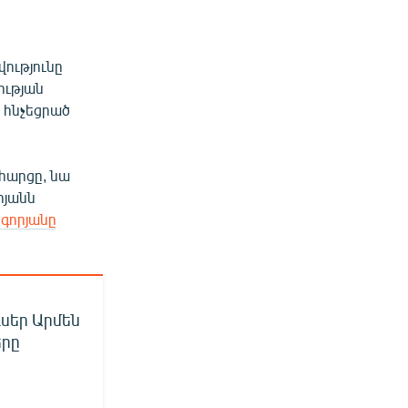
ությունը
ության
 հնչեցրած
հարցը, նա
րյանն
գորյանը
ւսեր Արմեն
երը