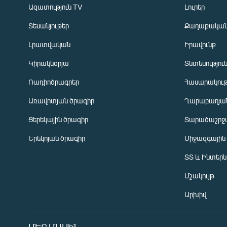
Ազատություն TV
Լուրեր
Տեսանյութեր
Քաղաքակա
Լրատվական
Իրավունք
Կիրակնօրյա
Տնտեսությու
Ռադիոծրագրեր
Հասարակութ
Առավոտյան ծրագիր
Ղարաբաղյան
Ցերեկային ծրագիր
Տարածաշրջ
Հայերեն
Երեկոյան ծրագիր
Միջազգային
English
ՏՏ և Ինտեր
Русский
Մշակույթ
ՀԵՏԵՎԵՔ ՄԵԶ
Արխիվ