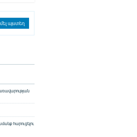
մել այստեղ
 կառավարության
ամանք հարուցելու