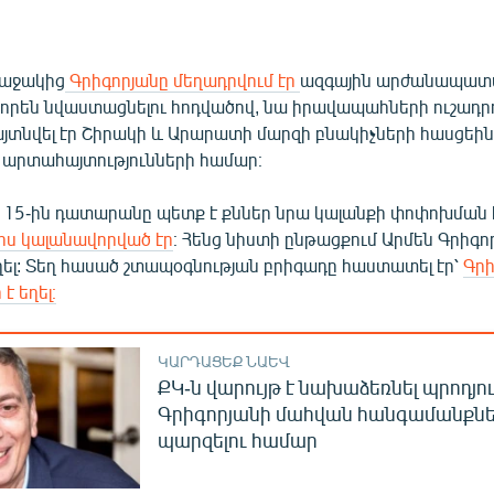
 աջակից
Գրիգորյանը մեղադրվում էր
ազգային արժանապատվ
րեն նվաստացնելու հոդվածով, նա իրավապահների ուշադր
այտնվել էր Շիրակի և Արարատի մարզի բնակիչների հասցեին
արտահայտությունների համար։
սի 15-ին դատարանը պետք է քններ նրա կալանքի փոփոխման 
իս կալանավորված էր
։ Հենց նիստի ընթացքում Արմեն Գրիգո
ղել: Տեղ հասած շտապօգնության բրիգադը հաստատել էր՝
Գրի
 եղել։
ԿԱՐԴԱՑԵՔ ՆԱԵՎ
ՔԿ-ն վարույթ է նախաձեռնել պրոդյո
Գրիգորյանի մահվան հանգամանքն
պարզելու համար