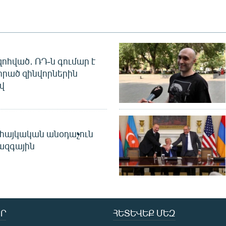
զոհված․ ՌԴ-ն գումար է
որած զինվորներին
վ
 հայկական անօդաչուն
ջազգային
Ր
ՀԵՏԵՎԵՔ ՄԵԶ