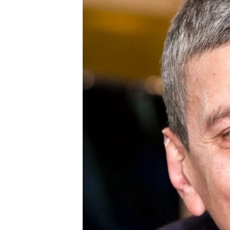
ՄԻՋԱԶԳԱՅԻՆ
ՄՇԱԿՈՒՅԹ
ՍՊՈՐՏ
ՄԵԿՆԱԲԱՆՈՒԹՅՈՒՆ
ՏՏ ԵՒ ԻՆՏԵՐՆԵՏ
ԿՈՐՈՆԱՎԻՐՈՒՍ
ԱՐԽԻՎ
ՏԵՍԱՆՅՈՒԹԵՐ
ԲԱՆԱՎԵՃ
ՁԳՏԵԼՈՎ ԼԱՎԱԳՈՒՅՆԻՆ
ՓՈԴՔԱՍԹ