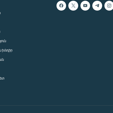
ն
ն
յուն
 խնդիր
ան
նետ