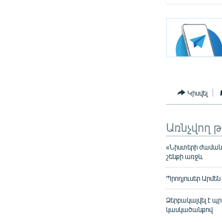
Կիսվել
Առնչվող 
«Նիստերի ժամանա
շենքի առջև
Պրոդյուսեր Արմե
Ձերբակալվել է պ
կասկածանքով