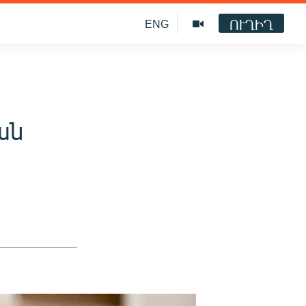
ՈՒՂԻՂ
ENG
ան