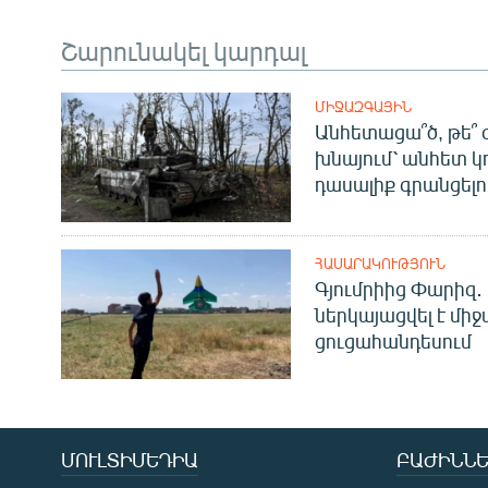
Շարունակել կարդալ
ՄԻՋԱԶԳԱՅԻՆ
Անհետացա՞ծ, թե՞ 
խնայում՝ անհետ կ
դասալիք գրանցելո
ՀԱՍԱՐԱԿՈՒԹՅՈՒՆ
Գյումրիից Փարիզ․
ներկայացվել է մի
ցուցահանդեսում
ՄՈՒԼՏԻՄԵԴԻԱ
ԲԱԺԻՆՆԵ