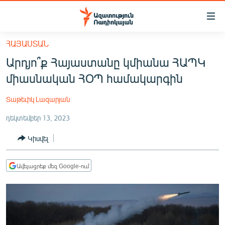
Մատչելիության
հղումներ
Անցնել
ՀԱՅԱՍՏԱՆ
հիմնական
ԱԶԱՏՈՒԹՅՈՒՆ TV
Արդյո՞ք Հայաստանը կմիանա ՀԱՊԿ
բովանդակությանը
ՀԱՅԱՍՏԱՆ
Անցնել
միասնական ՀՕՊ համակարգին
հիմնական
ՔԱՂԱՔԱԿԱՆ
մենյուին
Տաթեւիկ Լազարյան
ԸՆՏՐՈՒԹՅՈՒՆՆԵՐ 2026
Որոնում
դեկտեմբեր 13, 2023
ԻՐԱՎՈՒՆՔ
Կիսվել
ՀԱՍԱՐԱԿՈՒԹՅՈՒՆ
ՏՆՏԵՍՈՒԹՅՈՒՆ
Ավելացրեք մեզ Google-ում
ՂԱՐԱԲԱՂ
ՊԱՏԵՐԱԶՄԻ 6 ՇԱԲԱԹՆԵՐԸ
ՏԱՐԱԾԱՇՐՋԱՆ