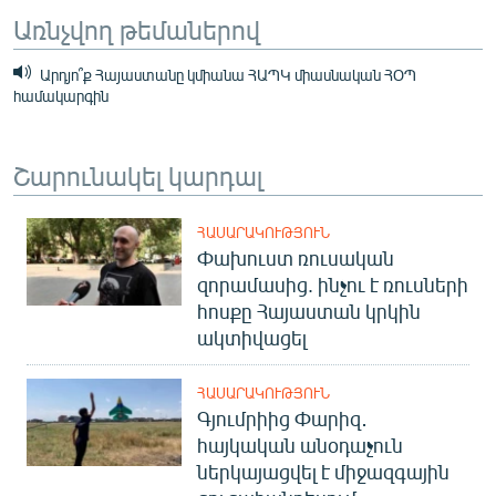
Առնչվող թեմաներով
Արդյո՞ք Հայաստանը կմիանա ՀԱՊԿ միասնական ՀՕՊ
համակարգին
Շարունակել կարդալ
ՀԱՍԱՐԱԿՈՒԹՅՈՒՆ
Փախուստ ռուսական
զորամասից. ինչու է ռուսների
հոսքը Հայաստան կրկին
ակտիվացել
ՀԱՍԱՐԱԿՈՒԹՅՈՒՆ
Գյումրիից Փարիզ․
հայկական անօդաչուն
ներկայացվել է միջազգային