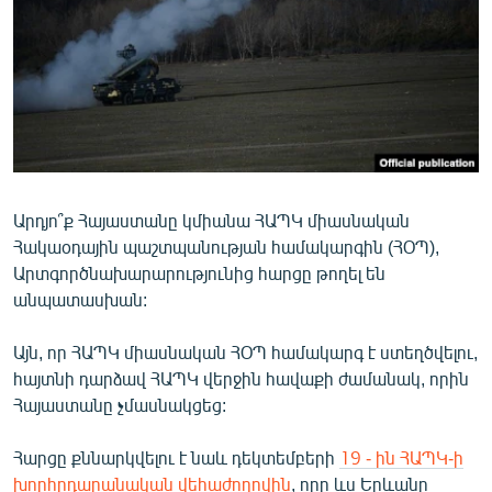
ՄԻՋԱԶԳԱՅԻՆ
ՄՇԱԿՈՒՅԹ
ՍՊՈՐՏ
ՄԵԿՆԱԲԱՆՈՒԹՅՈՒՆ
ՏՏ ԵՒ ԻՆՏԵՐՆԵՏ
ԿՈՐՈՆԱՎԻՐՈՒՍ
Արդյո՞ք Հայաստանը կմիանա ՀԱՊԿ միասնական
Հակաօդային պաշտպանության համակարգին (ՀՕՊ),
ԱՐԽԻՎ
Արտգործնախարարությունից հարցը թողել են
ՏԵՍԱՆՅՈՒԹԵՐ
անպատասխան:
ԲԱՆԱՎԵՃ
Այն, որ ՀԱՊԿ միասնական ՀՕՊ համակարգ է ստեղծվելու,
ՁԳՏԵԼՈՎ ԼԱՎԱԳՈՒՅՆԻՆ
հայտնի դարձավ ՀԱՊԿ վերջին հավաքի ժամանակ, որին
Հայաստանը չմասնակցեց:
ՓՈԴՔԱՍԹ
Հարցը քննարկվելու է նաև դեկտեմբերի
19 - ին ՀԱՊԿ-ի
Հայերեն
խորհրդարանական վեհաժողովին
, որը ևս Երևանը