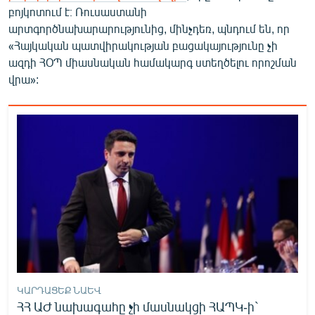
բոյկոտում է։ Ռուսաստանի
English
արտգործնախարարությունից, մինչդեռ, պնդում են, որ
Русский
«Հայկական պատվիրակության բացակայությունը չի
ազդի ՀՕՊ միասնական համակարգ ստեղծելու որոշման
ՀԵՏԵՎԵՔ ՄԵԶ
վրա»:
«Ազատության» բոլոր կայքերը
ԿԱՐԴԱՑԵՔ ՆԱԵՎ
ՀՀ ԱԺ նախագահը չի մասնակցի ՀԱՊԿ-ի`