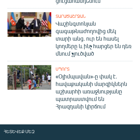
ցուցահանդեսում
ՏԱՐԱԾԱՇՐՋԱՆ
Վաշինգտոնյան
գագաթնաժողովից մեկ
տարի անց. ուր են հասել
կողմերը և ինչ հարցեր են դեռ
մնում չլուծված
ՍՊՈՐՏ
«Օլիմպավան»-ը փակ է.
հավաքականի մարզիկներն
աշխարհի առաջնությանը
պատրաստվում են
Հրազդանի կիրճում
ՀԵՏԵՎԵՔ ՄԵԶ