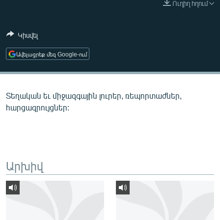
Ուղիղ հղում
ՄԻՋԱԶԳԱՅԻՆ
ՄՇԱԿՈՒՅԹ
Կիսվել
ՍՊՈՐՏ
Ավելացրեք մեզ Google-ում
ՄԵԿՆԱԲԱՆՈՒԹՅՈՒՆ
ՏՏ ԵՒ ԻՆՏԵՐՆԵՏ
Տեղական եւ միջազգային լուրեր, ռեպորտաժներ,
ԿՈՐՈՆԱՎԻՐՈՒՍ
հարցազրույցներ:
ԱՐԽԻՎ
ՏԵՍԱՆՅՈՒԹԵՐ
ԲԱՆԱՎԵՃ
Արխիվ
ՁԳՏԵԼՈՎ ԼԱՎԱԳՈՒՅՆԻՆ
ՓՈԴՔԱՍԹ
Հայերեն