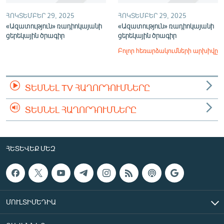
ՀՈԿՏԵՄԲԵՐ 29, 2025
ՀՈԿՏԵՄԲԵՐ 29, 2025
«Ազատություն» ռադիոկայանի
«Ազատություն» ռադիոկայանի
ցերեկային ծրագիր
ցերեկային ծրագիր
Բոլոր հեռարձակումների արխիվը
ՏԵՍՆԵԼ TV ՀԱՂՈՐԴՈՒՄՆԵՐԸ
ՏԵՍՆԵԼ ՀԱՂՈՐԴՈՒՄՆԵՐԸ
ՀԵՏԵՎԵՔ ՄԵԶ
ՄՈՒԼՏԻՄԵԴԻԱ