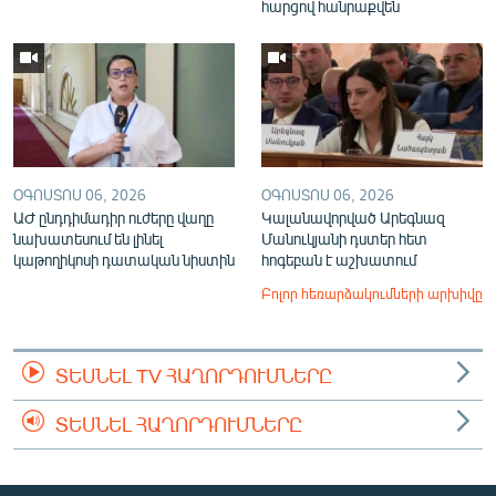
հարցով հանրաքվեն
ՕԳՈՍՏՈՍ 06, 2026
ՕԳՈՍՏՈՍ 06, 2026
ԱԺ ընդդիմադիր ուժերը վաղը
Կալանավորված Արեգնազ
նախատեսում են լինել
Մանուկյանի դստեր հետ
կաթողիկոսի դատական նիստին
հոգեբան է աշխատում
Բոլոր հեռարձակումների արխիվը
ՏԵՍՆԵԼ TV ՀԱՂՈՐԴՈՒՄՆԵՐԸ
ՏԵՍՆԵԼ ՀԱՂՈՐԴՈՒՄՆԵՐԸ