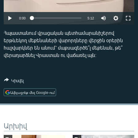
ՄԻՋԱԶԳԱՅԻՆ
ՄՇԱԿՈՒՅԹ
Auto
0:00
5:12
ՍՊՈՐՏ
240p
Հայաստանում վրացական պետհամարանիշերով
ՄԵԿՆԱԲԱՆՈՒԹՅՈՒՆ
երթևեկող մեքենաների վարորդները վերջին օրերին
360p
հաշվարկներ են անում՝ մաքսազերծե՞լ մեքենան, թե՞
ՏՏ ԵՒ ԻՆՏԵՐՆԵՏ
480p
Auto
240p
360p
480p
վերադարձնել Վրաստան ու վաճառել այն։
ԿՈՐՈՆԱՎԻՐՈՒՍ
720p
720p
1080p
ԱՐԽԻՎ
1080p
Կիսվել
ՏԵՍԱՆՅՈՒԹԵՐ
Ավելացրեք մեզ Google-ում
ԲԱՆԱՎԵՃ
ՁԳՏԵԼՈՎ ԼԱՎԱԳՈՒՅՆԻՆ
ՓՈԴՔԱՍԹ
Արխիվ
Հայերեն