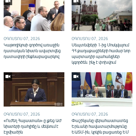
English
Русский
ՀԵՏԵՎԵՔ ՄԵԶ
ՕԳՈՍՏՈՍ 07, 2026
ՕԳՈՍՏՈՍ 07, 2026
Կաթողիկոսի գործով առաջին
Սեպտեմբերի 1-ից Մոսկվայում
դատական նիստն ավարտվեց
ՀՀ քաղաքացիների համար նոր
դատավորի ինքնաբացարկով
պարտադիր պահանջներ
կգործեն. ինչ է փոխվում
«Ազատության» բոլոր կայքերը
ՕԳՈՍՏՈՍ 07, 2026
ՕԳՈՍՏՈՍ 07, 2026
«Ուժեղ Հայաստան»-ը լքեց ԱԺ
Փաշինյանը վերահաստատեց
նիստերի դահլիճը և մեկնում է
Երևանի հավատարմությունը
Էջմիածին
ԵԱՏՄ-ին, կրկին բացառեց ԵՄ