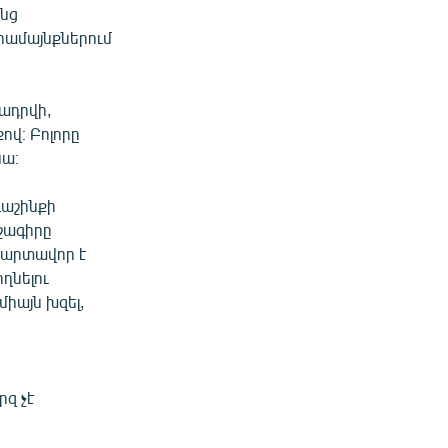
ենց
 համայնքներում
ադրվի,
ով։ Բոլորը
նա։
դաշինքի
ւշագիրը
պարտավոր է
ղնելու
միայն խզել,
րզ չէ