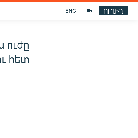
ՈՒՂԻՂ
ENG
 ուժը
ու հետ