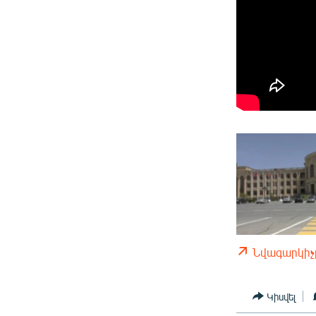
Նվագարկիչ
Կիսվել