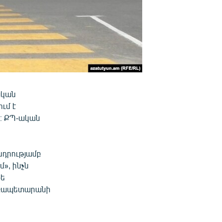
ական
ւմ է
։ ՔՊ-ական
սդրությամբ
», ինչն
թե
աքապետարանի