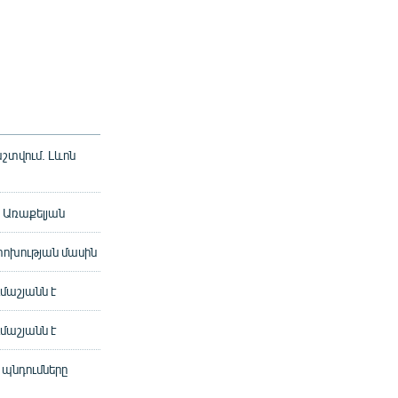
շտվում. Լևոն
պ Առաքելյան
փոխության մասին
մաշյանն է
մաշյանն է
 պնդումները