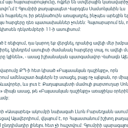
ում այս հայտարարությունը, ովքեր են ստվերային կառավարիչ
վո՞ւմ է Գյումրիի քաղաքապետ Վարդգես Սամսոնյանին ևս
ն հայտնել ու իր թեկնածուին առաջադրել, ինչպես արեցին ե
այս հարցերը դեռ պատասխաններ չունեն։ Հայտարարում են,
 կխոսեն դեկտեմբերի 11-ի ասուլիսում։
ած է ռելիզում, դա կարող եք վերցնել, դրանից ավելի մեր խմբ
վիրել, կխնդրեմ ասուլիսի ժամանակ հարցերը տալ, ու ավելի
 կլինեն», - ասաց իշխանական պատգամավոր Վահագն Ալե
վարումը ՔՊ-ի հետ կիսած «Բալասանյան դաշինքը», որն
րում ամենաշատ ձայներն էր ստացել, բայց ոչ այնքան, որ միա
ձևավորեր, ևս լուռ է։ Քաղաքապետի մամուլի քարտուղար Սո
» միայն ասաց, թե «Բալասանյան դաշինքը» առաջիկա օրերի
ամբ։
ի «Ասպարեզ» ակումբի նախագահ Լևոն Բարսեղյանն ասում է՝
եցավ Ալավերդիում, վկայում է, որ Հայաստանում իշխող քաղ
 ընդդիմադիր լինելու հետ չի հաշտվում։ Գյումրիի պարագայու