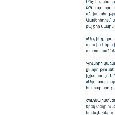
Ի՞նչ է նշանակ
ՔՊ-ն պատրաստ
անվստահությու
Ալավերիդում. 
քայլերի մասին
«Այն, ինչը գրվ
ասուլիս է հրա
պատասխանները
Գյումրիի կառա
ընտրություննե
իշխանություն 
«Ազատությանը
հայտարարությ
Ժուռնալիստներ
երեկ տեղի ուն
համայնքներում