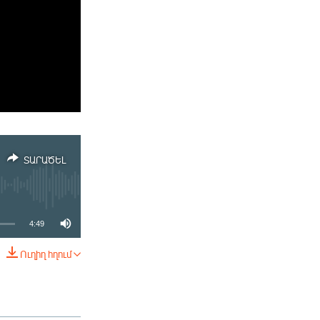
ՏԱՐԱԾԵԼ
4:49
Ուղիղ հղում
ՏԱՐԱԾԵԼ