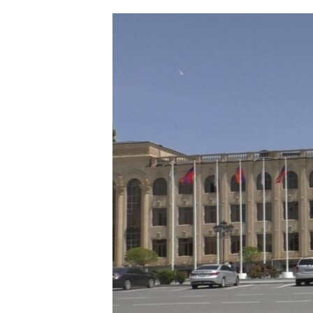
ՄԻՋԱԶԳԱՅԻՆ
ՄՇԱԿՈՒՅԹ
ՍՊՈՐՏ
ՄԵԿՆԱԲԱՆՈՒԹՅՈՒՆ
ՏՏ ԵՒ ԻՆՏԵՐՆԵՏ
ԿՈՐՈՆԱՎԻՐՈՒՍ
ԱՐԽԻՎ
ՏԵՍԱՆՅՈՒԹԵՐ
ԲԱՆԱՎԵՃ
ՁԳՏԵԼՈՎ ԼԱՎԱԳՈՒՅՆԻՆ
ՓՈԴՔԱՍԹ