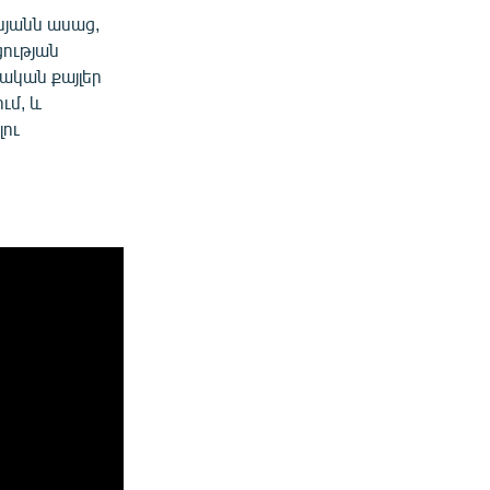
սյանն ասաց,
ցության
ական քայլեր
ւմ, և
լու