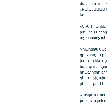
մանդատ ունի Ք
«Բալասանյան դ
եղավ։
«Եթե, իհարկե,
խոստումներով
աչքի առաջ պետ
Կոլաիցիա կազմ
դիրքորոշումը։
խզելուց հետո
նաև գյումրեցո
իրագործող գոր
գնալով չի, պի
ընտրություննե
Վարդևան Հակոբ
քաղաքական որ