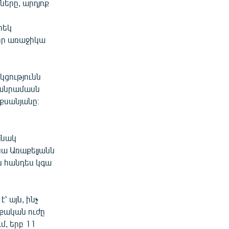
ները, արդյոք
րեկ
 որ առաջիկա
ակցությունն
 մանրամասն
քսանյանը։
յնակ
նա Առաքելյանն
ն հանդես կգա
 այն, ինչ
աքական ուժը
մ, երբ 11