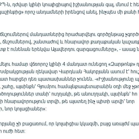
Պ-ն, դժվար կլինի կոալիցիայով իշխանության գալ, մնում է հ
աշինքից» որոշ անդամների իրենցով անել, ինչպես մի քանի
 ճնշումներով մանդատներից հրաժարվելու գործընթաց չգործ
, ճնշումներով, շանտաժով և հնարավոր քաղաքական կաշառք
ք է ունենան երեկվա Ալավերդու զարգացումները», - ասաց 
ելու համար վճռորոշ կլինի 4 մանդատ ունեցող «Զարթոնք» 
 Խմբակցության ղեկավար Վարդևան Հակոբյանն ասում է՝ հո
 շատ հարցեր դեռ պատասխաններ չունեն. -«Իշխանությունը 
ւ շահը, այսինքն՝ Գյումրու համայնքապետարանին օդի մեջ չթո
ծողություններ տանի՝ ուղղակի, թե անուղղակի, այսինքն՝ հո 
տի հնարավորություն տրվի, թե այստեղ ինչ պիտի արվի՝ նոր
ր, նոր կոլացիաներ»։
յանը չի բացառում, որ կոլաիցիա կկազմի, բայց առայժմ պա
 ուժի հետ։