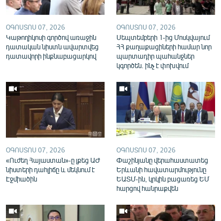
English
Русский
ՕԳՈՍՏՈՍ 07, 2026
ՕԳՈՍՏՈՍ 07, 2026
Կաթողիկոսի գործով առաջին
Սեպտեմբերի 1-ից Մոսկվայում
դատական նիստն ավարտվեց
ՀՀ քաղաքացիների համար նոր
ՀԵՏԵՎԵՔ ՄԵԶ
դատավորի ինքնաբացարկով
պարտադիր պահանջներ
կգործեն. ինչ է փոխվում
«Ազատության» բոլոր կայքերը
ՕԳՈՍՏՈՍ 07, 2026
ՕԳՈՍՏՈՍ 07, 2026
«Ուժեղ Հայաստան»-ը լքեց ԱԺ
Փաշինյանը վերահաստատեց
նիստերի դահլիճը և մեկնում է
Երևանի հավատարմությունը
Էջմիածին
ԵԱՏՄ-ին, կրկին բացառեց ԵՄ
հարցով հանրաքվեն