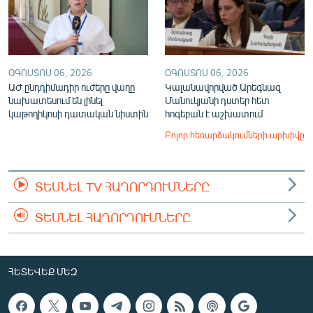
ՕԳՈՍՏՈՍ 06, 2026
ՕԳՈՍՏՈՍ 06, 2026
ԱԺ ընդդիմադիր ուժերը վաղը
Կալանավորված Արեգնազ
նախատեսում են լինել
Մանուկյանի դստեր հետ
կաթողիկոսի դատական նիստին
հոգեբան է աշխատում
Բոլոր հեռարձակումների արխիվը
ՏԵՍՆԵԼ TV ՀԱՂՈՐԴՈՒՄՆԵՐԸ
ՏԵՍՆԵԼ ՀԱՂՈՐԴՈՒՄՆԵՐԸ
ՀԵՏԵՎԵՔ ՄԵԶ