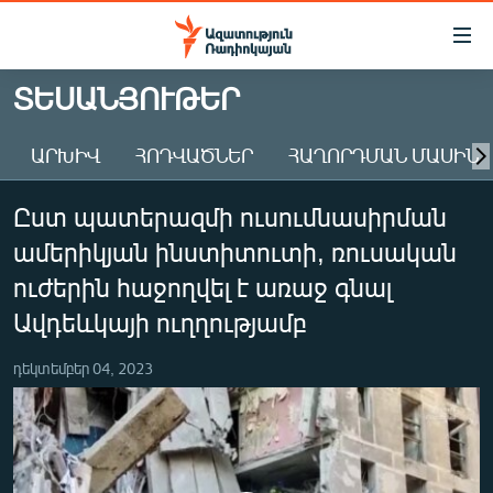
Մատչելիության
հղումներ
Անցնել
ՏԵՍԱՆՅՈՒԹԵՐ
հիմնական
ԱԶԱՏՈՒԹՅՈՒՆ TV
բովանդակությանը
ԱՐԽԻՎ
ՀՈԴՎԱԾՆԵՐ
ՀԱՂՈՐԴՄԱՆ ՄԱՍԻՆ
ՀԱՅԱՍՏԱՆ
Անցնել
հիմնական
ՔԱՂԱՔԱԿԱՆ
Ըստ պատերազմի ուսումնասիրման
մենյուին
ԸՆՏՐՈՒԹՅՈՒՆՆԵՐ 2026
Որոնում
ամերիկյան ինստիտուտի, ռուսական
ԻՐԱՎՈՒՆՔ
ուժերին հաջողվել է առաջ գնալ
ՀԱՍԱՐԱԿՈՒԹՅՈՒՆ
Ավդեևկայի ուղղությամբ
ՏՆՏԵՍՈՒԹՅՈՒՆ
դեկտեմբեր 04, 2023
ՂԱՐԱԲԱՂ
ՊԱՏԵՐԱԶՄԻ 6 ՇԱԲԱԹՆԵՐԸ
ՏԱՐԱԾԱՇՐՋԱՆ