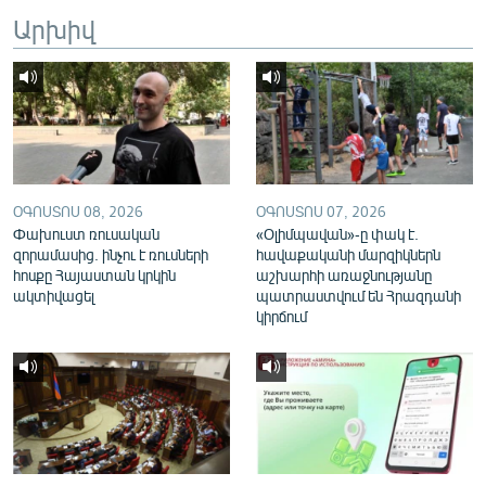
English
Արխիվ
Русский
ՀԵՏԵՎԵՔ ՄԵԶ
ՕԳՈՍՏՈՍ 08, 2026
ՕԳՈՍՏՈՍ 07, 2026
Փախուստ ռուսական
«Օլիմպավան»-ը փակ է.
զորամասից. ինչու է ռուսների
հավաքականի մարզիկներն
«Ազատության» բոլոր կայքերը
հոսքը Հայաստան կրկին
աշխարհի առաջնությանը
ակտիվացել
պատրաստվում են Հրազդանի
կիրճում