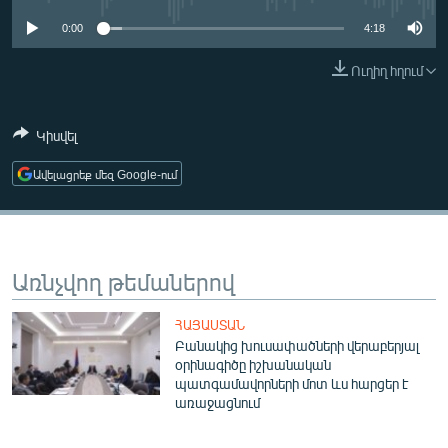
ՄԻՋԱԶԳԱՅԻՆ
0:00
4:18
ՄՇԱԿՈՒՅԹ
Ուղիղ հղում
ՍՊՈՐՏ
ՄԵԿՆԱԲԱՆՈՒԹՅՈՒՆ
Կիսվել
ՏՏ ԵՒ ԻՆՏԵՐՆԵՏ
Ավելացրեք մեզ Google-ում
ԿՈՐՈՆԱՎԻՐՈՒՍ
ԱՐԽԻՎ
ՏԵՍԱՆՅՈՒԹԵՐ
Առնչվող թեմաներով
ԲԱՆԱՎԵՃ
ՀԱՅԱՍՏԱՆ
ՁԳՏԵԼՈՎ ԼԱՎԱԳՈՒՅՆԻՆ
Բանակից խուսափածների վերաբերյալ
օրինագիծը իշխանական
ՓՈԴՔԱՍԹ
պատգամավորների մոտ ևս հարցեր է
առաջացնում
Հայերեն