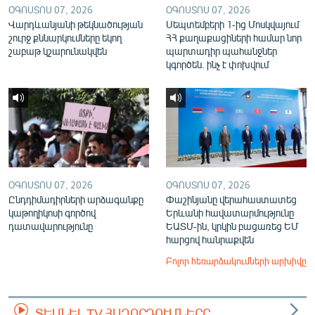
ՕԳՈՍՏՈՍ 07, 2026
ՕԳՈՍՏՈՍ 07, 2026
Վարդևանյանի թեկնածության
Սեպտեմբերի 1-ից Մոսկվայում
շուրջ քննարկումները եկող
ՀՀ քաղաքացիների համար նոր
շաբաթ կշարունակվեն
պարտադիր պահանջներ
կգործեն. ինչ է փոխվում
ՕԳՈՍՏՈՍ 07, 2026
ՕԳՈՍՏՈՍ 07, 2026
Ընդդիմադիրների արձագանքը
Փաշինյանը վերահաստատեց
կաթողիկոսի գործով
Երևանի հավատարմությունը
դատավարությունը
ԵԱՏՄ-ին, կրկին բացառեց ԵՄ
հարցով հանրաքվեն
Բոլոր հեռարձակումների արխիվը
ՏԵՍՆԵԼ TV ՀԱՂՈՐԴՈՒՄՆԵՐԸ