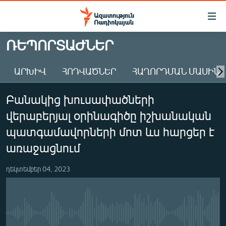
Մատչելիության
հղումներ
Անցնել
ՌԵՊՈՐՏԱԺՆԵՐ
հիմնական
ԱԶԱՏՈՒԹՅՈՒՆ TV
բովանդակությանը
ԱՐԽԻՎ
ՀՈԴՎԱԾՆԵՐ
ՀԱՂՈՐԴՄԱՆ ՄԱՍԻՆ
ՀԱՅԱՍՏԱՆ
Անցնել
հիմնական
ՔԱՂԱՔԱԿԱՆ
Բանակից խուսափածների
մենյուին
ԸՆՏՐՈՒԹՅՈՒՆՆԵՐ 2026
Որոնում
վերաբերյալ օրինագիծը իշխանական
ԻՐԱՎՈՒՆՔ
պատգամավորների մոտ ևս հարցեր է
ՀԱՍԱՐԱԿՈՒԹՅՈՒՆ
առաջացնում
ՏՆՏԵՍՈՒԹՅՈՒՆ
դեկտեմբեր 04, 2023
ՂԱՐԱԲԱՂ
ՊԱՏԵՐԱԶՄԻ 6 ՇԱԲԱԹՆԵՐԸ
ՏԱՐԱԾԱՇՐՋԱՆ
No media source currently available