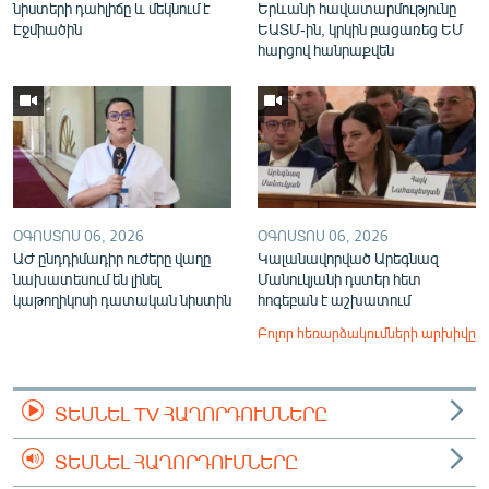
նիստերի դահլիճը և մեկնում է
Երևանի հավատարմությունը
Էջմիածին
ԵԱՏՄ-ին, կրկին բացառեց ԵՄ
հարցով հանրաքվեն
ՕԳՈՍՏՈՍ 06, 2026
ՕԳՈՍՏՈՍ 06, 2026
ԱԺ ընդդիմադիր ուժերը վաղը
Կալանավորված Արեգնազ
նախատեսում են լինել
Մանուկյանի դստեր հետ
կաթողիկոսի դատական նիստին
հոգեբան է աշխատում
Բոլոր հեռարձակումների արխիվը
ՏԵՍՆԵԼ TV ՀԱՂՈՐԴՈՒՄՆԵՐԸ
ՏԵՍՆԵԼ ՀԱՂՈՐԴՈՒՄՆԵՐԸ