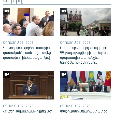
English
Русский
ՀԵՏԵՎԵՔ ՄԵԶ
ՕԳՈՍՏՈՍ 07, 2026
ՕԳՈՍՏՈՍ 07, 2026
Կաթողիկոսի գործով առաջին
Սեպտեմբերի 1-ից Մոսկվայում
դատական նիստն ավարտվեց
ՀՀ քաղաքացիների համար նոր
դատավորի ինքնաբացարկով
պարտադիր պահանջներ
«Ազատության» բոլոր կայքերը
կգործեն. ինչ է փոխվում
ՕԳՈՍՏՈՍ 07, 2026
ՕԳՈՍՏՈՍ 07, 2026
«Ուժեղ Հայաստան»-ը լքեց ԱԺ
Փաշինյանը վերահաստատեց