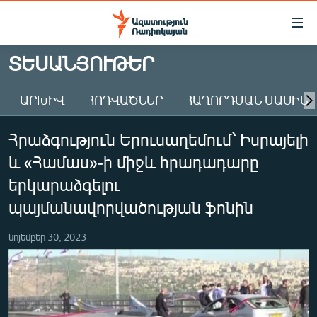
Մատչելիության
հղումներ
Անցնել
ՏԵՍԱՆՅՈՒԹԵՐ
հիմնական
ԱԶԱՏՈՒԹՅՈՒՆ TV
բովանդակությանը
ԱՐԽԻՎ
ՀՈԴՎԱԾՆԵՐ
ՀԱՂՈՐԴՄԱՆ ՄԱՍԻՆ
ՀԱՅԱՍՏԱՆ
Անցնել
հիմնական
ՔԱՂԱՔԱԿԱՆ
Հրաձգություն Երուսաղեմում՝ Իսրայելի
մենյուին
ԸՆՏՐՈՒԹՅՈՒՆՆԵՐ 2026
Որոնում
և «Համաս»-ի միջև հրադադարը
ԻՐԱՎՈՒՆՔ
երկարաձգելու
ՀԱՍԱՐԱԿՈՒԹՅՈՒՆ
պայմանավորվածության ֆոնին
ՏՆՏԵՍՈՒԹՅՈՒՆ
նոյեմբեր 30, 2023
ՂԱՐԱԲԱՂ
ՊԱՏԵՐԱԶՄԻ 6 ՇԱԲԱԹՆԵՐԸ
ՏԱՐԱԾԱՇՐՋԱՆ