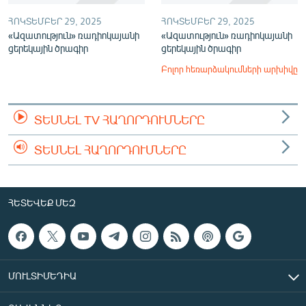
ՀՈԿՏԵՄԲԵՐ 29, 2025
ՀՈԿՏԵՄԲԵՐ 29, 2025
«Ազատություն» ռադիոկայանի
«Ազատություն» ռադիոկայանի
ցերեկային ծրագիր
ցերեկային ծրագիր
Բոլոր հեռարձակումների արխիվը
ՏԵՍՆԵԼ TV ՀԱՂՈՐԴՈՒՄՆԵՐԸ
ՏԵՍՆԵԼ ՀԱՂՈՐԴՈՒՄՆԵՐԸ
ՀԵՏԵՎԵՔ ՄԵԶ
ՄՈՒԼՏԻՄԵԴԻԱ