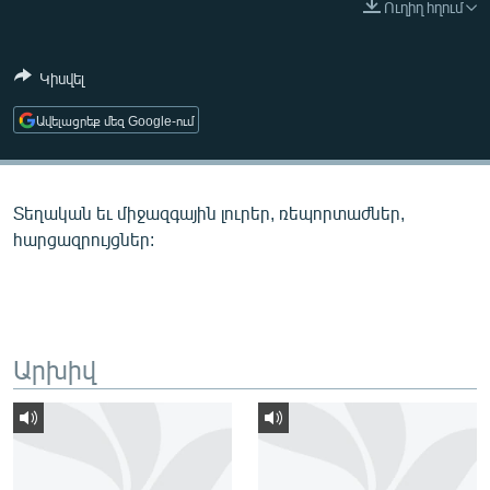
Ուղիղ հղում
ՄԻՋԱԶԳԱՅԻՆ
ՄՇԱԿՈՒՅԹ
Կիսվել
ՍՊՈՐՏ
Ավելացրեք մեզ Google-ում
ՄԵԿՆԱԲԱՆՈՒԹՅՈՒՆ
ՏՏ ԵՒ ԻՆՏԵՐՆԵՏ
Տեղական եւ միջազգային լուրեր, ռեպորտաժներ,
ԿՈՐՈՆԱՎԻՐՈՒՍ
հարցազրույցներ:
ԱՐԽԻՎ
ՏԵՍԱՆՅՈՒԹԵՐ
ԲԱՆԱՎԵՃ
Արխիվ
ՁԳՏԵԼՈՎ ԼԱՎԱԳՈՒՅՆԻՆ
ՓՈԴՔԱՍԹ
Հայերեն