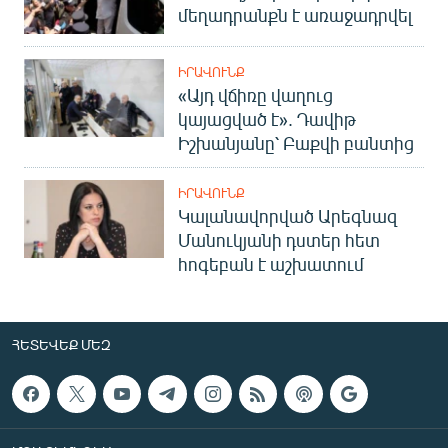
մեղադրանքն է առաջադրվել
ԻՐԱՎՈՒՆՔ
«Այդ վճիռը վաղուց
կայացված է». Դավիթ
Իշխանյանը՝ Բաքվի բանտից
ԻՐԱՎՈՒՆՔ
Կալանավորված Արեգնազ
Մանուկյանի դստեր հետ
հոգեբան է աշխատում
ՀԵՏԵՎԵՔ ՄԵԶ