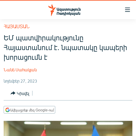
Մատչելիության
հղումներ
Անցնել
ՀԱՅԱՍՏԱՆ
հիմնական
ԱԶԱՏՈՒԹՅՈՒՆ TV
ԵՄ պատվիրակությունը
բովանդակությանը
ՀԱՅԱՍՏԱՆ
Անցնել
Հայաստանում է. նպատակը կապերի
հիմնական
ՔԱՂԱՔԱԿԱՆ
խորացումն է
մենյուին
ԸՆՏՐՈՒԹՅՈՒՆՆԵՐ 2026
Որոնում
Նանե Սահակյան
ԻՐԱՎՈՒՆՔ
նոյեմբեր 27, 2023
ՀԱՍԱՐԱԿՈՒԹՅՈՒՆ
Կիսվել
ՏՆՏԵՍՈՒԹՅՈՒՆ
ՂԱՐԱԲԱՂ
Ավելացրեք մեզ Google-ում
ՊԱՏԵՐԱԶՄԻ 6 ՇԱԲԱԹՆԵՐԸ
ՏԱՐԱԾԱՇՐՋԱՆ