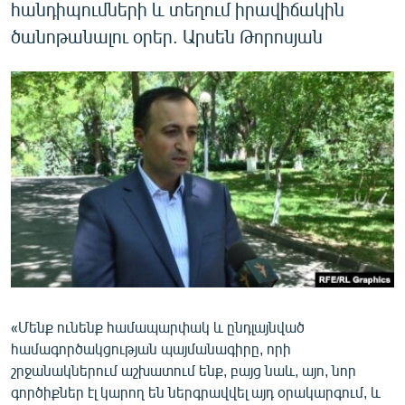
հանդիպումների և տեղում իրավիճակին
English
ծանոթանալու օրեր. Արսեն Թորոսյան
Русский
ՀԵՏԵՎԵՔ ՄԵԶ
«Ազատության» բոլոր կայքերը
«Մենք ունենք համապարփակ և ընդլայնված
համագործակցության պայմանագիրը, որի
շրջանակներում աշխատում ենք, բայց նաև, այո, նոր
գործիքներ էլ կարող են ներգրավվել այդ օրակարգում, և