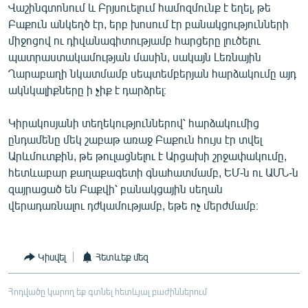
Վաշինգտոնում և Բրյսուելում համոզմունք է եղել, թե
Բաքուն անկեղծ էր, երբ խոսում էր բանակցությունների
միջոցով ու դիվանագիտությամբ հարցերը լուծելու
պատրաստակամության մասին, սակայն Լեռնային
Ղարաբաղի նկատմամբ սեպտեմբերյան հարձակումը այդ
ակնկալիքները ի չիք է դարձրել։
Կիրակոսյանի տեղեկություններով՝ հարձակումից
ընդամենը մեկ շաբաթ առաջ Բաքուն հույս էր տվել
Արևմուտքին, թե թուլացնելու է Արցախի շրջափակումը,
հետևաբար քաղաքագետի գնահատմամբ, ԵՄ-ն ու ԱՄՆ-ն
զայրացած են Բաքվի՝ բանակցային սեղան
վերադառնալու դժկամությամբ, եթե ոչ մերժմամբ։
Կիսվել
Հետևեք մեզ
Հոդվածը կարող եք գտնել հետևյալ բաժիններում