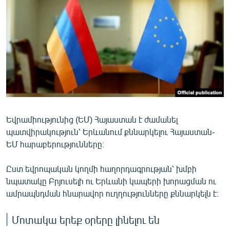
ՄԻՋԱԶԳԱՅԻՆ
ՄՇԱԿՈՒՅԹ
ՍՊՈՐՏ
ՄԵԿՆԱԲԱՆՈՒԹՅՈՒՆ
ՏՏ ԵՒ ԻՆՏԵՐՆԵՏ
ԿՈՐՈՆԱՎԻՐՈՒՍ
Եվրամիությունից (ԵՄ) Հայաստան է ժամանել
ԱՐԽԻՎ
պատվիրակություն՝ Երևանում քննարկելու Հայաստան-
ՏԵՍԱՆՅՈՒԹԵՐ
ԵՄ հարաբերությունները։
ԲԱՆԱՎԵՃ
Ըստ եվրոպական կողմի հաղորդագրության՝ խմբի
ՁԳՏԵԼՈՎ ԼԱՎԱԳՈՒՅՆԻՆ
նպատակը Բրյուսելի ու Երևանի կապերի խորացման ու
ամրապնդման հնարավոր ուղղությունները քննարկելն է։
ՓՈԴՔԱՍԹ
Մոտակա երեք օրերը լինելու են
Հայերեն