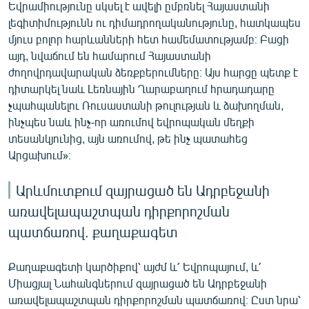
Եվրամիությունը սկսել է ավելի ըմբռնել Հայաստանի
լեգիտիմությունն ու դիմադրողականությունը, հատկապես
մյուս բոլոր հարևանների հետ համեմատությամբ։ Բացի
այդ, նվաճում են համարում Հայաստանի
ժողովրդավարական ձեռքբերումները։ Այս հարցը պետք է
դիտարկել նաև Լեռնային Ղարաբաղում հրադադարը
չպահպանելու Ռուսաստանի թուլության և ձախողման,
ինչպես նաև ինչ-որ առումով եվրոպական մեղքի
տեսանկյունից, այն առումով, թե ինչ պատահեց
Արցախում»։
Արևմուտքում զայրացած են Ադրբեջանի
առավելապաշտպան դիրքորոշման
պատճառով. քաղաքագետ
Քաղաքագետի կարծիքով՝ այժմ և՛ Եվրոպայում, և՛
Միացյալ Նահանգներում զայրացած են Ադրբեջանի
առավելապաշտպան դիրքորոշման պատճառով։ Ըստ նրա՝