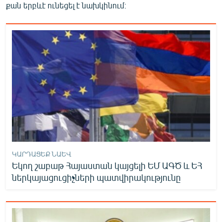
քան երբևէ ունեցել է նախկինում։
ԿԱՐԴԱՑԵՔ ՆԱԵՎ
Եկող շաբաթ Հայաստան կայցելի ԵՄ ԱԳԾ և ԵՀ
ներկայացուցիչների պատվիրակությունը