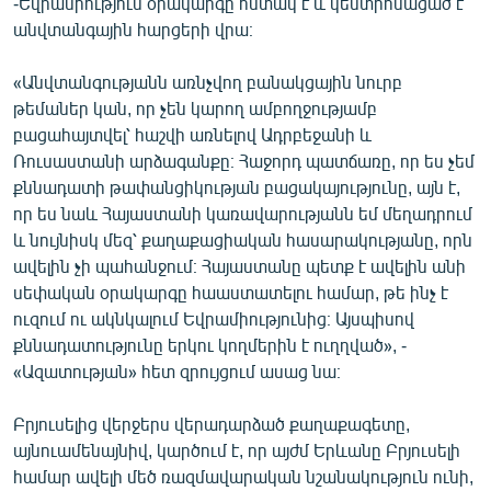
-Եվրամիություն օրակարգը հստակ է և կենտրոնացած է
անվտանգային հարցերի վրա։
«Անվտանգությանն առնչվող բանակցային նուրբ
թեմաներ կան, որ չեն կարող ամբողջությամբ
բացահայտվել՝ հաշվի առնելով Ադրբեջանի և
Ռուսաստանի արձագանքը։ Հաջորդ պատճառը, որ ես չեմ
քննադատի թափանցիկության բացակայությունը, այն է,
որ ես նաև Հայաստանի կառավարությանն եմ մեղադրում
և նույնիսկ մեզ՝ քաղաքացիական հասարակությանը, որն
ավելին չի պահանջում։ Հայաստանը պետք է ավելին անի
սեփական օրակարգը հաաստատելու համար, թե ինչ է
ուզում ու ակնկալում Եվրամիությունից։ Այսպիսով
քննադատությունը երկու կողմերին է ուղղված», -
«Ազատության» հետ զրույցում ասաց նա։
Բրյուսելից վերջերս վերադարձած քաղաքագետը,
այնուամենայնիվ, կարծում է, որ այժմ Երևանը Բրյուսելի
համար ավելի մեծ ռազմավարական նշանակություն ունի,