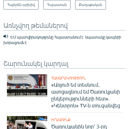
Հայերեն արխիվ
Հայաստան
Քաղաքական
Առնչվող թեմաներով
ԵՄ պատվիրակությունը Հայաստանում է. նպատակը կապերի
խորացումն է
Շարունակել կարդալ
ՀԱՍԱՐԱԿՈՒԹՅՈՒՆ
«Առյուծ եմ տեսնում,
ասոցացնում եմ Ծառուկյանի
ընկերությունների հետ».
«Կենտրոն» TV-ն տուգանվեց
ԻՐԱՎՈՒՆՔ
Ծառուկյանին նոր՝ 3-րդ