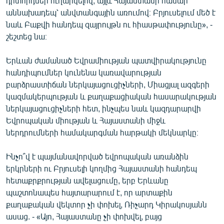
դիտորդներ ուղարկելով, այլև Հայաստանի համար
աննախադեպ՝ անվտանգային առումով։ Բրյուսելում մեծ է
նաև Բաքվի հանդեպ զայրույթն ու հիասթափությունը», -
շեշտեց նա։
Երևան ժամանած Եվրամիության պատվիրակությունը
հանդիպումներ կունենա կառավարության
բարձրաստիճան ներկայացուցիչների, Միացյալ ազգերի
կազմակերպության և քաղաքացիական հասարակության
ներկայացուցիչների հետ, ինչպես նաև կազդարարվի
Եվրոպական միության և Հայաստանի միջև
ներդրումների համակարգման հարթակի մեկնարկը։
Ինչո՞վ է պայմանավորված եվրոպական առանձին
երկրների ու Բրյուսելի կողմից Հայաստանի հանդեպ
հետաքրքրության ավելացումը, երբ Երևանը
պաշտոնապես հայտարարում է, որ արտաքին
քաղաքական վեկտոր չի փոխել, Ռիչարդ Կիրակոսյանն
ասաց. - «Այո, Հայաստանը չի փոխվել, բայց